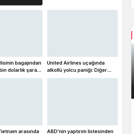
tamamlayarak yurda döndü
lisinin bagajından
United Airlines uçağında
bin dolarlık şarap
alkollü yolcu paniği: Diğer
yolcular etkisiz hale getirdi
 Vietnam arasında
ABD’nin yaptırım listesinden