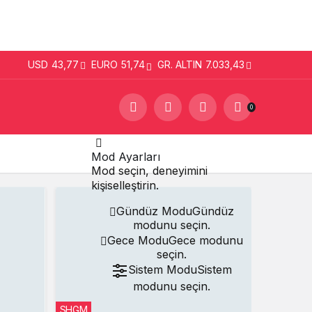
USD
43,77
EURO
51,74
GR. ALTIN
7.033,43
0
Mod Ayarları
Mod seçin, deneyimini
kişiselleştirin.
Gündüz Modu
Gündüz
modunu seçin.
Gece Modu
Gece modunu
seçin.
Sistem Modu
Sistem
modunu seçin.
SHGM
Fraport TA