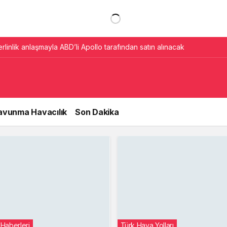
erlinlik anlaşmayla ABD’li Apollo tarafından satın alınacak
avunma Havacılık
Son Dakika
 Haberleri
Türk Hava Yolları