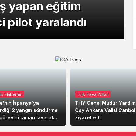
iş yapan eğitim
 Apollo
y Bromage kendi
çağı burun iniş
sinde 46 metreye
tkı sağlayan ‘Café
s kazasında yeni
a hattında Eylül
diğim an
inda varışta’
 pilot yaralandı
lınacak
niden kırdı
niyle pistte kaldı
ıktı
 artıracak
ımı koparıyorum
e
ık Haberleri
Türk Hava Yolları
e’nin İspanya’ya
THY Genel Müdür Yardımc
rdiği 2 yangın söndürme
Çay Ankara Valisi Canbola
 görevini tamamlayarak
ziyaret etti
 döndü