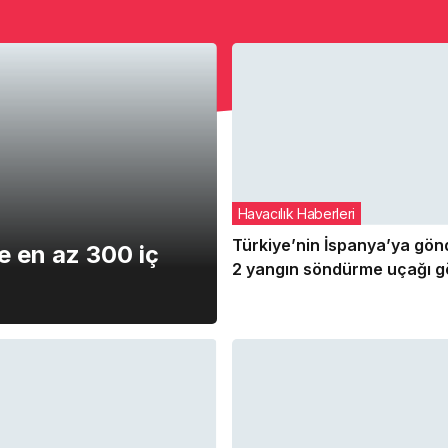
Havacılık Haberleri
Türkiye’nin İspanya’ya gön
e en az 300 iç
2 yangın söndürme uçağı g
tamamlayarak yurda dönd