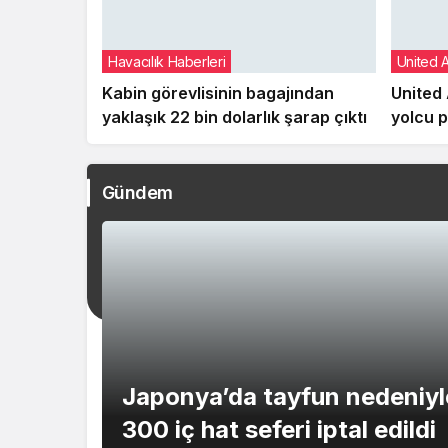
Havacılık Haberleri
United A
Kabin görevlisinin bagajından
United 
yaklaşık 22 bin dolarlık şarap çıktı
yolcu p
hale ge
Gündem
Japonya’da tayfun nedeniyl
300 iç hat seferi iptal edildi