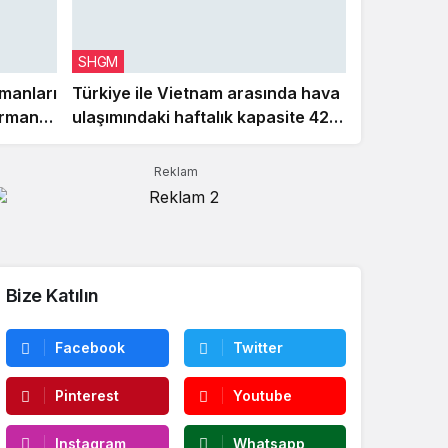
SHGM
manları
Türkiye ile Vietnam arasında hava
formans
ulaşımındaki haftalık kapasite 42
uçuşa kadar çıkacak
Reklam
Bize Katılın
Facebook
Twitter
Pinterest
Youtube
Instagram
Whatsapp