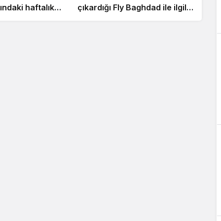
ndaki haftalık
çıkardığı Fly Baghdad ile ilgili
 uçuşa kadar
detaylar ortaya çıktı