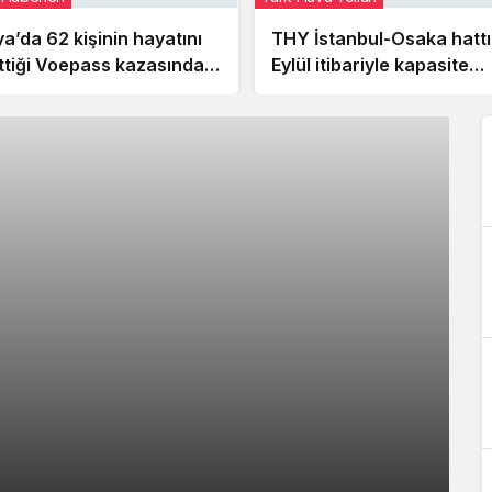
ya’da 62 kişinin hayatını
THY İstanbul-Osaka hatt
ttiği Voepass kazasında
Eylül itibariyle kapasite
yrıntılar ortaya çıktı
artıracak
sterlinlik
ı’nın 77 metrelik
limanı’nda
inin hayatını
çuş korkusunu
a Gökçen