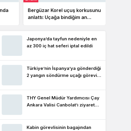
ında
Bergüzar Korel uçuş korkusunu
Antaly
anlattı: Uçağa bindiğim an
Havali
dünyayla bağlantımı
Avrupa
koparıyorum
Japonya’da tayfun nedeniyle en
az 300 iç hat seferi iptal edildi
Türkiye’nin İspanya’ya gönderdiği
2 yangın söndürme uçağı görevini
tamamlayarak yurda döndü
THY Genel Müdür Yardımcısı Çay
Ankara Valisi Canbolat’ı ziyaret
etti
Kabin görevlisinin bagajından