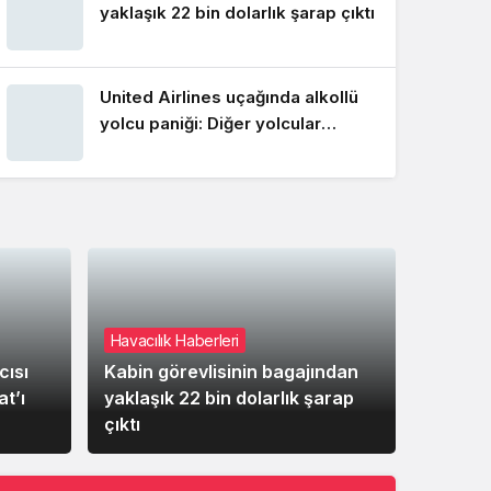
yaklaşık 22 bin dolarlık şarap çıktı
United Airlines uçağında alkollü
yolcu paniği: Diğer yolcular
etkisiz hale getirdi
Enova by Veolia TAV
Havalimanları ile Türkiye’deki
Enerji Performans
Sözleşmelerine imza attı
Türkiye ile Vietnam arasında hava
Havacılık Haberleri
United A
ulaşımındaki haftalık kapasite 42
uçuşa kadar çıkacak
ısı
Kabin görevlisinin bagajından
United 
t’ı
yaklaşık 22 bin dolarlık şarap
yolcu p
çıktı
etkisiz
ABD’nin yaptırım listesinden
çıkardığı Fly Baghdad ile ilgili
detaylar ortaya çıktı