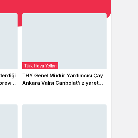
Türk Hava Yolları
derdiği
THY Genel Müdür Yardımcısı Çay
örevini
Ankara Valisi Canbolat’ı ziyaret
ü
etti