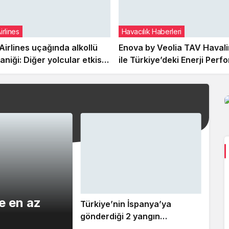
irlines
Havacılık Haberleri
Airlines uçağında alkollü
Enova by Veolia TAV Havali
aniği: Diğer yolcular etkisiz
ile Türkiye’deki Enerji Per
tirdi
Sözleşmelerine imza attı
e en az
Türkiye’nin İspanya’ya
gönderdiği 2 yangın
söndürme uçağı görevini