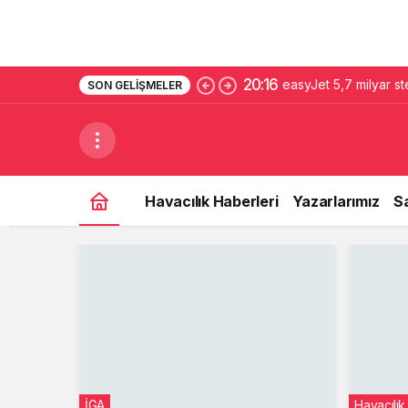
20:16
easyJet 5,7 milyar st
SON GELIŞMELER
Havacılık Haberleri
Yazarlarımız
S
İGA
Havacılık