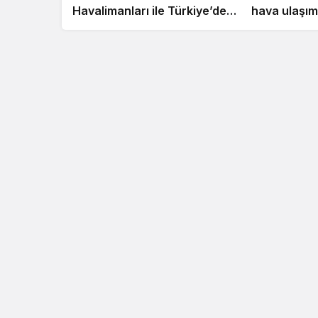
Havalimanları ile Türkiye’deki
hava ulaşımı
Enerji Performans
kapasite 42
Sözleşmelerine imza attı
çıkacak