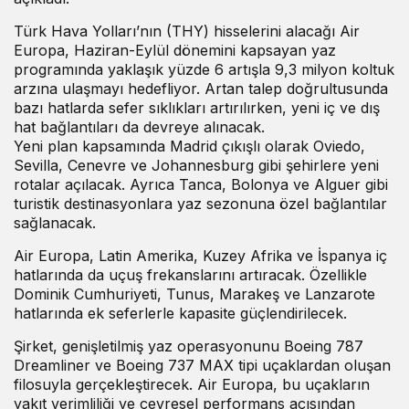
Türk Hava Yolları’nın (THY) hisselerini alacağı Air
Europa, Haziran-Eylül dönemini kapsayan yaz
programında yaklaşık yüzde 6 artışla 9,3 milyon koltuk
arzına ulaşmayı hedefliyor. Artan talep doğrultusunda
bazı hatlarda sefer sıklıkları artırılırken, yeni iç ve dış
hat bağlantıları da devreye alınacak.
Yeni plan kapsamında Madrid çıkışlı olarak Oviedo,
Sevilla, Cenevre ve Johannesburg gibi şehirlere yeni
rotalar açılacak. Ayrıca Tanca, Bolonya ve Alguer gibi
turistik destinasyonlara yaz sezonuna özel bağlantılar
sağlanacak.
Air Europa, Latin Amerika, Kuzey Afrika ve İspanya iç
hatlarında da uçuş frekanslarını artıracak. Özellikle
Dominik Cumhuriyeti, Tunus, Marakeş ve Lanzarote
hatlarında ek seferlerle kapasite güçlendirilecek.
Şirket, genişletilmiş yaz operasyonunu Boeing 787
Dreamliner ve Boeing 737 MAX tipi uçaklardan oluşan
filosuyla gerçekleştirecek. Air Europa, bu uçakların
yakıt verimliliği ve çevresel performans açısından