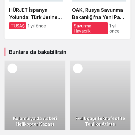
HÜRJET İspanya
OAK, Rusya Savunma
Yolunda: Türk Jetine
Bakanlığı’na Yeni Parti
275 Milyon Euroluk
Su-35S Savaş Uçakları
TUSAŞ
1 yıl önce
Savunma
1 yıl
Havacılık
önce
Anlaşma Yakın
Teslim Etti
Bunlara da bakabilirsin
Kolombiya’da Askeri
F-4 Uçağı Teknofest’te
Helikopter Kazası
Tehlike Atlattı