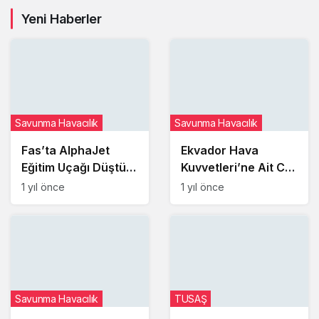
Yeni Haberler
Savunma Havacılık
Savunma Havacılık
Fas’ta AlphaJet
Ekvador Hava
Eğitim Uçağı Düştü:
Kuvvetleri’ne Ait C-
İki Asker Hayatını
130H Uçağı Pistten
1 yıl önce
1 yıl önce
Kaybetti
Çıktı: Hidrolik Arıza
Şüphesi
Savunma Havacılık
TUSAŞ