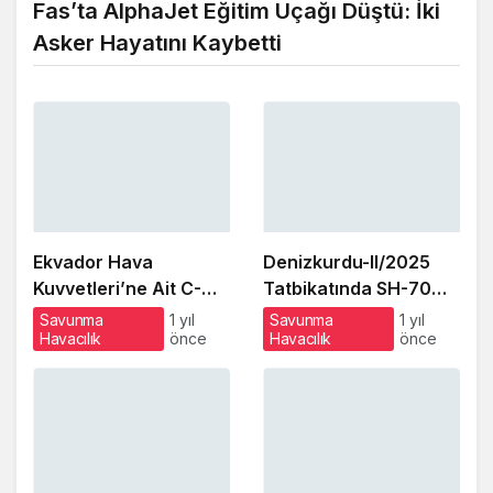
Fas’ta AlphaJet Eğitim Uçağı Düştü: İki
Asker Hayatını Kaybetti
Ekvador Hava
Denizkurdu-II/2025
Kuvvetleri’ne Ait C-
Tatbikatında SH-70
130H Uçağı Pistten
Helikopteri Acil İniş
Savunma
1 yıl
Savunma
1 yıl
Havacılık
önce
Havacılık
önce
Çıktı: Hidrolik Arıza
Yaptı: Personelin
Şüphesi
Sağlık Durumu İyi