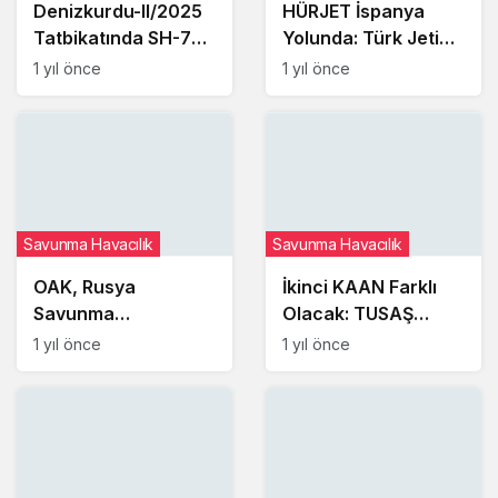
Denizkurdu-II/2025
HÜRJET İspanya
Tatbikatında SH-70
Yolunda: Türk Jetine
Helikopteri Acil İniş
275 Milyon Euroluk
1 yıl önce
1 yıl önce
Yaptı: Personelin
Anlaşma Yakın
Sağlık Durumu İyi
Savunma Havacılık
Savunma Havacılık
OAK, Rusya
İkinci KAAN Farklı
Savunma
Olacak: TUSAŞ
Bakanlığı’na Yeni
Savaş Uçağının
1 yıl önce
1 yıl önce
Parti Su-35S Savaş
Tasarımını Yeniliyor
Uçakları Teslim Etti