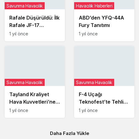
Savunma Havacılık
Havacılık Haberleri
Rafale Düşürüldü: İlk
ABD’den YFQ-44A
Rafale JF-17
Fury Tanıtımı
Tarafından
1 yıl önce
1 yıl önce
Düşürüldü
Savunma Havacılık
Savunma Havacılık
Tayland Kraliyet
F-4 Uçağı
Hava Kuvvetleri’ne
Teknofest’te Tehlike
Ait C-130 Hercules
Atlattı
1 yıl önce
1 yıl önce
Uçağı Samui
Adası’nda Kazaya
Karıştı
Daha Fazla Yükle