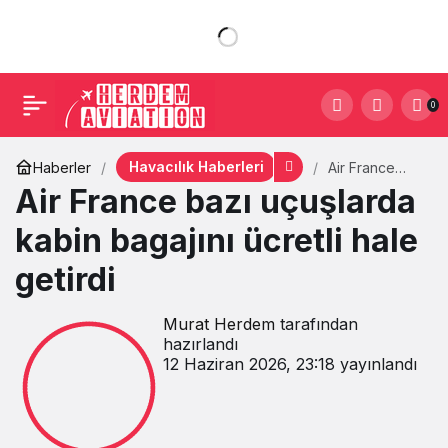
0
Havacılık Haberleri
Haberler
Air France
bazı
Air France bazı uçuşlarda
uçuşlarda
kabin bagajını
kabin bagajını ücretli hale
ücretli hale
getirdi
getirdi
Murat Herdem
tarafından
hazırlandı
12 Haziran 2026, 23:18
yayınlandı