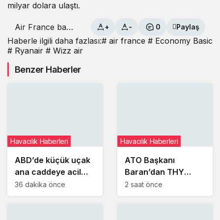
milyar dolara ulaştı.
Air France bazı
+
-
0
Paylaş
uçuşlarda kabin
Haberle ilgili daha fazlası:
# air france
# Economy Basic
bagajını ücretli
# Ryanair
# Wizz air
hale getirdi
Benzer Haberler
Havacılık Haberleri
Havacılık Haberleri
ABD’de küçük uçak
ATO Başkanı
ana caddeye acil
Baran’dan THY
iniş yaptı
Yönetim Kurulu
36 dakika önce
2 saat önce
Başkanı Şeker’e
ziyaret