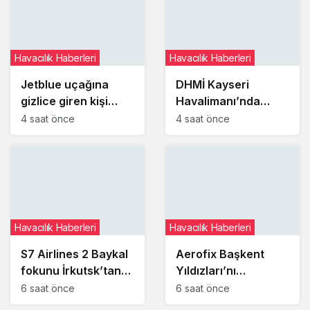
Havacılık Haberleri
Havacılık Haberleri
Jetblue uçağına
DHMİ Kayseri
gizlice giren kişi
Havalimanı’nda
uyuyakaldığı
kayıp ve buluntu
4 saat önce
4 saat önce
tuvalette yakalandı
altın gümüş ve
değerli taşları satışa
çıkaracak
Havacılık Haberleri
Havacılık Haberleri
S7 Airlines 2 Baykal
Aerofix Başkent
fokunu İrkutsk’tan
Yıldızları’nı
Moskova’ya taşıdı
bünyesine katıyor
6 saat önce
6 saat önce