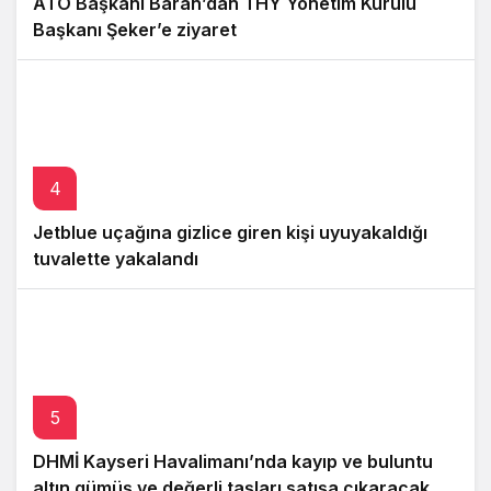
ATO Başkanı Baran’dan THY Yönetim Kurulu
Başkanı Şeker’e ziyaret
4
Jetblue uçağına gizlice giren kişi uyuyakaldığı
tuvalette yakalandı
5
DHMİ Kayseri Havalimanı’nda kayıp ve buluntu
altın gümüş ve değerli taşları satışa çıkaracak