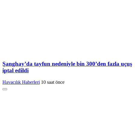
Şanghay’da tayfun nedeniyle bin 300’den fazla uçuş
iptal edildi
Havacılık Haberleri
10 saat önce