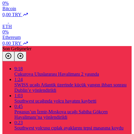
0%
Bitcoin
0,00 TRY
ETH
0%
Ethereum
0,00 TRY
Son Gelişmeler
9:18
Çukurova Uluslararası Havalimanı 2 yaşında
1:24
SWISS uçağı Atlantik üzerinde küçük yangın ihbarı sonrası
Dublin’e yönlendirildi
1:03
Southwest uçağında yolcu hayatını kaybetti
0:45
Pegasus’un İzmir-Moskova uçağı Sabiha Gökçen
Havalimanı’na yönlendirildi
0:23
Southwest yolcusu çıplak ayaklarını tepsi masasına koydu