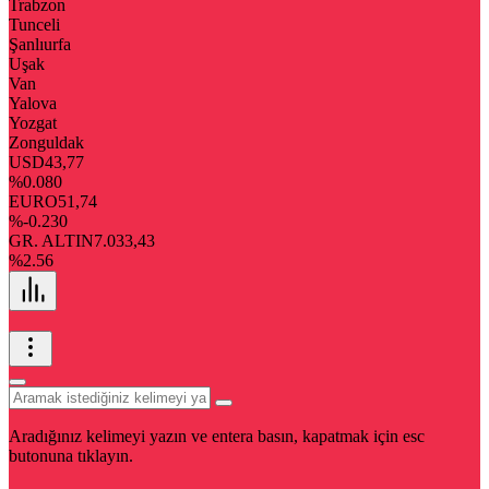
Trabzon
Tunceli
Şanlıurfa
Uşak
Van
Yalova
Yozgat
Zonguldak
USD
43,77
%0.080
EURO
51,74
%-0.230
GR. ALTIN
7.033,43
%2.56
Aradığınız kelimeyi yazın ve entera basın, kapatmak için esc
butonuna tıklayın.