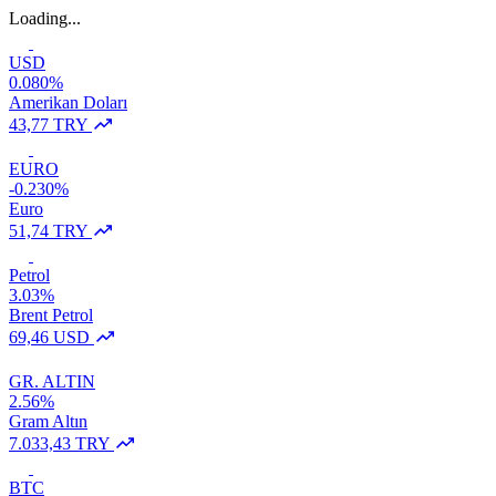
Loading...
USD
0.080%
Amerikan Doları
43,77 TRY
EURO
-0.230%
Euro
51,74 TRY
Petrol
3.03%
Brent Petrol
69,46 USD
GR. ALTIN
2.56%
Gram Altın
7.033,43 TRY
BTC