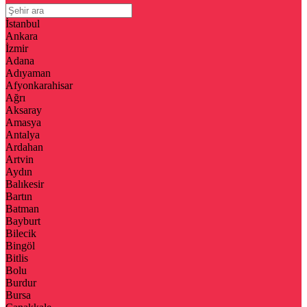
İstanbul
Ankara
İzmir
Adana
Adıyaman
Afyonkarahisar
Ağrı
Aksaray
Amasya
Antalya
Ardahan
Artvin
Aydın
Balıkesir
Bartın
Batman
Bayburt
Bilecik
Bingöl
Bitlis
Bolu
Burdur
Bursa