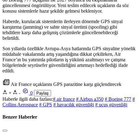
güncellenmesi öngörülüyor. Yeni teslim edilecek uçakların da söz
konusu sistemlerle hazır şekilde gelmesi bekleniyor.
Haberde, kurulacak sistemlerin ilerleyen dönemde GPS sinyal
karıştırma (jamming) ve sahte sinyal üretimi (spoofing) gibi
tehditlere karşı daha gelişmiş çözümlerle güncellenebileceği
belirtildi.
Son yıllarda özellikle Avrupa-Asya hatlarında GPS sinyaline yönelik
müdahale vakalarında artış yaşandığına dikkat çekilirken, Air
France’ın bu yatırımla pilotların iş yükünü azaltmayı ve çatışma
bölgelerinde seyrüsefer güvenilirliğini artırmayı hedeflediği ifade
edildi.
Air France uçaklarını GPS parazitine karşı güçlendirecek
+
-
0
Paylaş
Haberle ilgili daha fazlası:
# air france
# Airbus a350
# Boeing 777
#
Collins Aerospace
# GPS
# havacılık güvenliği
# uçuş güvenliği
Benzer Haberler