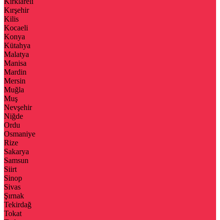
Kırklareli
Kırşehir
Kilis
Kocaeli
Konya
Kütahya
Malatya
Manisa
Mardin
Mersin
Muğla
Muş
Nevşehir
Niğde
Ordu
Osmaniye
Rize
Sakarya
Samsun
Siirt
Sinop
Sivas
Şırnak
Tekirdağ
Tokat