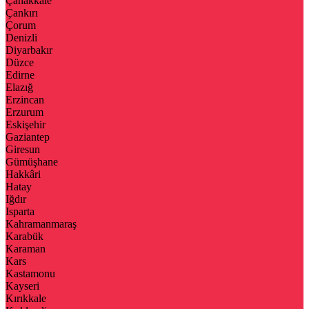
Çanakkale
Çankırı
Çorum
Denizli
Diyarbakır
Düzce
Edirne
Elazığ
Erzincan
Erzurum
Eskişehir
Gaziantep
Giresun
Gümüşhane
Hakkâri
Hatay
Iğdır
Isparta
Kahramanmaraş
Karabük
Karaman
Kars
Kastamonu
Kayseri
Kırıkkale