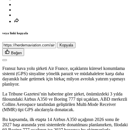
veya linki kopyala
Kopyala
Beğen
Fransız hava yolu şirketi Air France, uçaklarını küresel konumlama
sistemi (GPS) sinyaline yönelik parazit ve müdahalelere karşı daha
dayanıklı hale getirmek için birkaç milyon avroluk yatırım yapmayı
planlıyor.
La Tribune Gazetesi’nin haberine göre şirket, önümüzdeki 3 yılda
filosundaki Airbus A350 ve Boeing 777 tipi uçakları, ABD merkezli
Collins Aerospace tarafından geliştirilen Multi-Mode Receiver
(MMR) tipi GPS alıcılarıyla donatacak.
Bu kapsamda, ilk etapta 14 Airbus A350 uçağının 2026 sonu ile
2027 başı arasında yeni sistemlerle donatılması planlanırken, filodaki
60 Boeing 777 uçağının ise 2027 boyunca bu ekipmanlarla