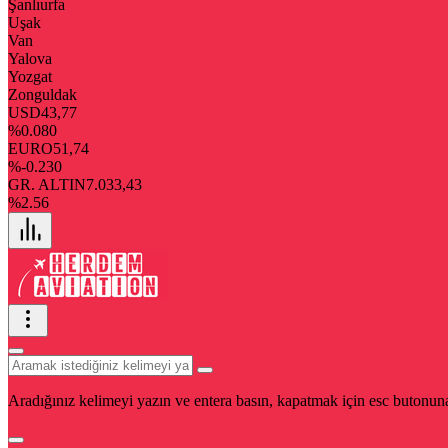
Şanlıurfa
Uşak
Van
Yalova
Yozgat
Zonguldak
USD
43,77
%0.080
EURO
51,74
%-0.230
GR. ALTIN
7.033,43
%2.56
Aradığınız kelimeyi yazın ve entera basın, kapatmak için esc butonuna