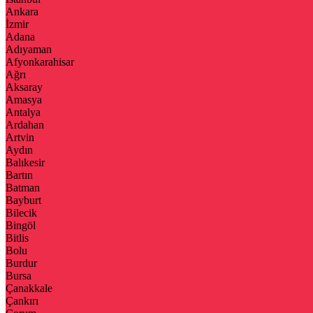
Ankara
İzmir
Adana
Adıyaman
Afyonkarahisar
Ağrı
Aksaray
Amasya
Antalya
Ardahan
Artvin
Aydın
Balıkesir
Bartın
Batman
Bayburt
Bilecik
Bingöl
Bitlis
Bolu
Burdur
Bursa
Çanakkale
Çankırı