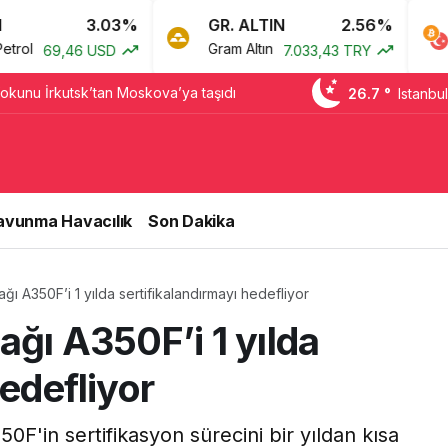
3.03%
GR. ALTIN
2.56%
BTC
Gram Altın
Bitcoin
,46 USD
7.033,43 TRY
fokunu İrkutsk’tan Moskova’ya taşıdı
26.7 °
Istanbul
avunma Havacılık
Son Dakika
ğı A350F’i 1 yılda sertifikalandırmayı hedefliyor
ağı A350F’i 1 yılda
edefliyor
50F'in sertifikasyon sürecini bir yıldan kısa