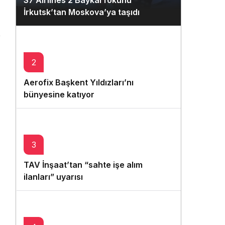
S7 Airlines 2 Baykal fokunu
Gece Modu
İrkutsk’tan Moskova’ya taşıdı
Gece modunu seçin.
Sistem Modu
Sistem modunu seçin.
2
Aerofix Başkent Yıldızları’nı
bünyesine katıyor
3
TAV İnşaat’tan “sahte işe alım
ilanları” uyarısı