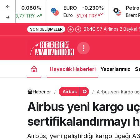
0.080%
EURO
-0.230%
Petrol
Euro
Brent Petrol
,77 TRY
51,74 TRY
69
21:40
S7 Airlines 2 Baykal 
SON GELIŞMELER
Havacılık Haberleri
Yazarlarımız
S
Airbus
Haberler
Airbus yeni kargo uça
Airbus yeni kargo uç
sertifikalandırmayı h
Airbus, yeni geliştirdiği kargo uçağı A3