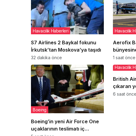
Havacılık Haberleri
Havacılık H
S7 Airlines 2 Baykal fokunu
Aerofix Ba
İrkutsk’tan Moskova’ya taşıdı
bünyesine
32 dakika önce
1 saat önce
Havacılık H
British A
çıkaran y
uçaktan in
6 saat önc
Boeing
Boeing’in yeni Air Force One
uçaklarının teslimatı iç
tasarım sorunları yüzünden