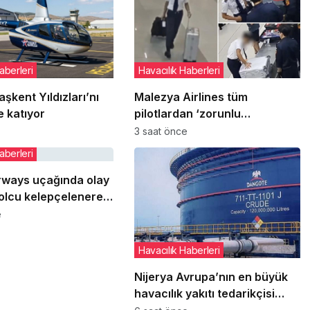
aberleri
Havacılık Haberleri
şkent Yıldızları’nı
Malezya Airlines tüm
 katıyor
pilotlardan ‘zorunlu
uyuşturucu testi’ istedi:
3 saat önce
Sırada kabin memurları var
aberleri
irways uçağında olay
olcu kelepçelenerek
dirildi
e
Havacılık Haberleri
Nijerya Avrupa’nın en büyük
havacılık yakıtı tedarikçisi
oldu