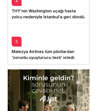
4
THY’nin Washington uçağı hasta
yolcu nedeniyle İstanbul’a geri döndü
O
5
Malezya Airlines tüm pilotlardan
‘zorunlu uyuşturucu testi’ istedi:
Sırada kabin memurları var