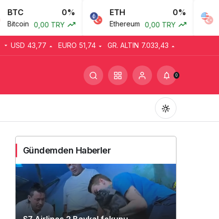
0%
ETH
0%
USD
Ethereum
Amerikan
0,00 TRY
0,00 TRY
USD
43,77
EURO
51,74
GR. ALTIN
7.033,43
0
Gündemden Haberler
Gündüz Modu
Gündüz modunu seçin.