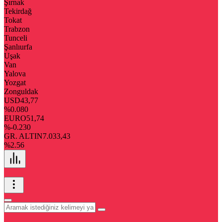
Şırnak
Tekirdağ
Tokat
Trabzon
Tunceli
Şanlıurfa
Uşak
Van
Yalova
Yozgat
Zonguldak
USD
43,77
%0.080
EURO
51,74
%-0.230
GR. ALTIN
7.033,43
%2.56