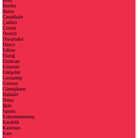
Bolu
Burdur
Bursa
Çanakkale
Çankırı
Çorum
Denizli
Diyarbakır
Düzce
Edirne
Elazığ
Erzincan
Erzurum
Eskişehir
Gaziantep
Giresun
Gümüşhane
Hakkâri
Hatay
Iğdır
Isparta
Kahramanmaraş
Karabük
Karaman
Kars