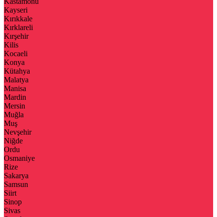
Kastamonu
Kayseri
Kırıkkale
Kırklareli
Kırşehir
Kilis
Kocaeli
Konya
Kütahya
Malatya
Manisa
Mardin
Mersin
Muğla
Muş
Nevşehir
Niğde
Ordu
Osmaniye
Rize
Sakarya
Samsun
Siirt
Sinop
Sivas