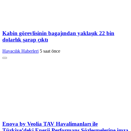
Kabin görevlisinin bagajından yaklaşık 22 bin
dolarlık şarap çıktı
Havacılık Haberleri
5 saat önce
Enova by Veolia TAV Havalimanları ile
Türkiye’deki Enerji Performans Sözleşmelerine imza