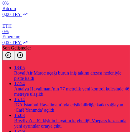
0%
Bitcoin
0,00 TRY
ETH
0%
Ethereum
0,00 TRY
Son Gelişmeler
18:05
Royal Air Maroc uçağı burun iniş takımı arızası nedeniyle
pistte kaldı
17:54
Antalya Havalimanı’nın 77 metrelik yeni kontrol kulesinde 46
metreye ulaşıldı
16:14
İGA İstanbul Havalimanı’nda erişilebilirliğe katkı sağlayan
‘Café Yanımda’ açıldı
16:08
Brezilya’da 62 kişinin hayatını kaybettiği Voepass kazasında
yeni ayrıntılar ortaya çıktı
15:59