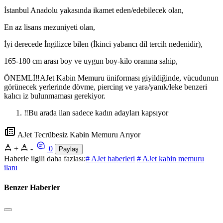
İstanbul Anadolu yakasında ikamet eden/edebilecek olan,
En az lisans mezuniyeti olan,
İyi derecede İngilizce bilen (İkinci yabancı dil tercih nedenidir),
165-180 cm arası boy ve uygun boy-kilo oranına sahip,
ÖNEMLİ‼️AJet Kabin Memuru üniforması giyildiğinde, vücudunun
görünecek yerlerinde dövme, piercing ve yara/yanık/leke benzeri
kalıcı iz bulunmaması gerekiyor.
‼️Bu arada ilan sadece kadın adayları kapsıyor
AJet Tecrübesiz Kabin Memuru Arıyor
+
-
0
Paylaş
Haberle ilgili daha fazlası:
# AJet haberleri
# AJet kabin memuru
ilanı
Benzer Haberler