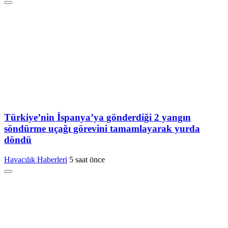
Türkiye’nin İspanya’ya gönderdiği 2 yangın
söndürme uçağı görevini tamamlayarak yurda
döndü
Havacılık Haberleri
5 saat önce