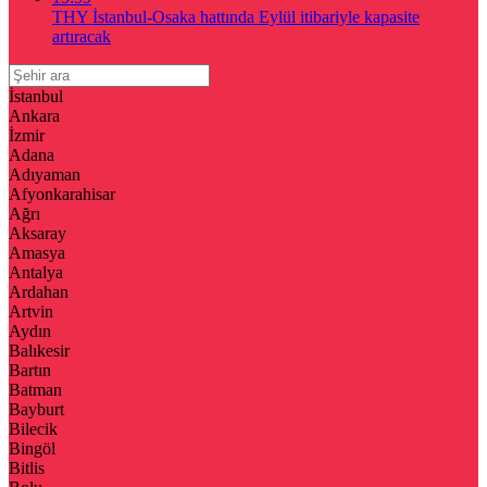
THY İstanbul-Osaka hattında Eylül itibariyle kapasite
artıracak
İstanbul
Ankara
İzmir
Adana
Adıyaman
Afyonkarahisar
Ağrı
Aksaray
Amasya
Antalya
Ardahan
Artvin
Aydın
Balıkesir
Bartın
Batman
Bayburt
Bilecik
Bingöl
Bitlis