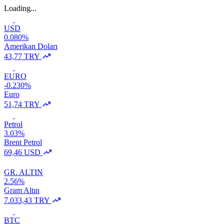
Loading...
USD
0.080%
Amerikan Doları
43,77 TRY
EURO
-0.230%
Euro
51,74 TRY
Petrol
3.03%
Brent Petrol
69,46 USD
GR. ALTIN
2.56%
Gram Altın
7.033,43 TRY
BTC