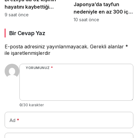
Japonya’da tayfun
hayatını kaybettiği
nedeniyle en az 300 iç
Voepass kazasında yeni
9 saat önce
hat seferi iptal edildi
10 saat önce
ayrıntılar ortaya çıktı
Bir Cevap Yaz
E-posta adresiniz yayınlanmayacak.
Gerekli alanlar
*
ile işaretlenmişlerdir
YORUMUNUZ
*
0
/30 karakter
Ad
*