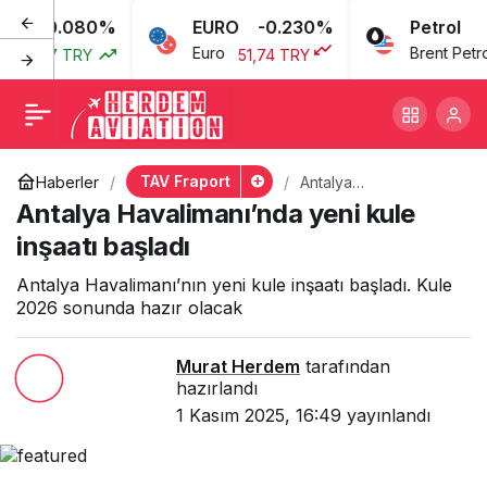
0.080%
EURO
-0.230%
Petrol
Antalya Havalimanı’nda
+
-
0
Euro
Brent Petrol
43,77 TRY
51,74 TRY
yeni kule inşaatı başladı
TAV Fraport
Haberler
Antalya
Havalimanı’nda yeni
Antalya Havalimanı’nda yeni kule
kule inşaatı başladı
inşaatı başladı
Antalya Havalimanı’nın yeni kule inşaatı başladı. Kule
2026 sonunda hazır olacak
Murat Herdem
tarafından
hazırlandı
1 Kasım 2025, 16:49
yayınlandı