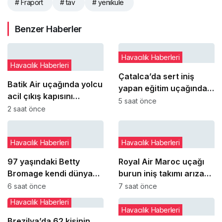
# Fraport
# tav
# yenikule
Benzer Haberler
Havacılık Haberleri
Havacılık Haberleri
Çatalca’da sert iniş
Batik Air uçağında yolcu
yapan eğitim uçağındaki
acil çıkış kapısını
öğrenci pilot yaralandı
5 saat önce
açmaya çalıştı
2 saat önce
Havacılık Haberleri
Havacılık Haberleri
97 yaşındaki Betty
Royal Air Maroc uçağı
Bromage kendi dünya
burun iniş takımı arızası
rekorunu yeniden kırdı
nedeniyle pistte kaldı
6 saat önce
7 saat önce
Havacılık Haberleri
Havacılık Haberleri
Brezilya’da 62 kişinin