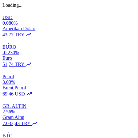
Loading...
USD
0.080%
Amerikan Doları
43,77 TRY
EURO
-0.230%
Euro
51,74 TRY
Petrol
3.03%
Brent Petrol
69,46 USD
GR. ALTIN
2.56%
Gram Altın
7.033,43 TRY
BTC