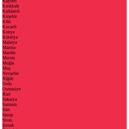
Kayseri
Kırıkkale
Kırklareli
Kırşehir
Kilis
Kocaeli
Konya
Kütahya
Malatya
Manisa
Mardin
Mersin
Muğla
Muş
Nevşehir
Niğde
Ordu
Osmaniye
Rize
Sakarya
Samsun
Siirt
Sinop
Sivas
Şırnak