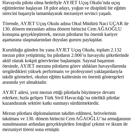
Havayolu pilotu olma hedefiyle AYJET Uçuş Okulu’nda uçuş
eğitimlerine başlayan 18 pilot adayı, yoğun ve disiplinli bir eğitim
sürecini başarıyla tamamlayarak mezuniyet sevinci yaşadı.
Törende, AYJET Uçuş Okulu adına Okul Müdürü Naci UÇAR ile
130. dönem mezunları adına dönem birincisi Cem AĞAOĞLU
konuşma gerçekleştirerek, mezun pilotların bu önemli kariyer
aşamasına ulaşmalarından duyulan gururu paylaştılar.
Kurulduğu günden bu yana AYJET Uçuş Okulu, toplam 2.132
mezun pilot yetiştirmiş; bu pilotların 2.006’sı havayolu şirketlerinde
aktif olarak
kokpit
görevlerine başlamıştır. Sayısal başarının
ötesinde, AYJET mezunu pilotların görev aldıkları havayollarında
sergiledikleri yüksek performans ve profesyonel yaklaşımlarıyla
takdir görmeleri, okulun eğitim kalitesinin en önemli göstergeleri
arasında yer almaktadır.
AYJET ailesi, yeni mezun ettiği pilotlarla büyümeye devam
ederken; hızla gelişen Türk Sivil
Havacılığı’na
nitelikli pilotlar
kazandırarak sektöre katkı sunmayı sürdürmektedir.
Mezun pilotlara diplomalarının takdim edilmesi, brövelerinin
takılması ve 130. dönem birincisi Cem
AĞAOĞLU’na
armağanının
sunulmasının ardından gerçekleştirilen fotoğraf çekimi ve ikram ile
mezuniyet töreni sona ermiştir.