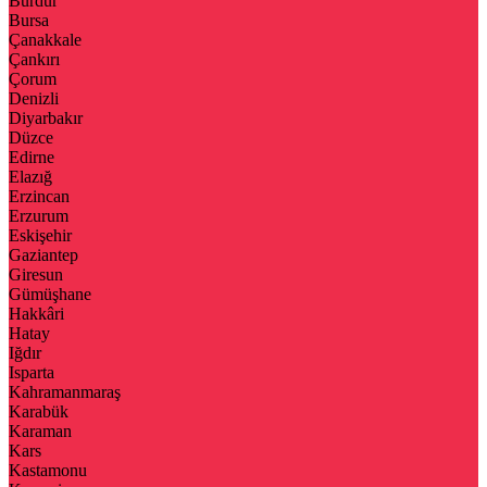
Burdur
Bursa
Çanakkale
Çankırı
Çorum
Denizli
Diyarbakır
Düzce
Edirne
Elazığ
Erzincan
Erzurum
Eskişehir
Gaziantep
Giresun
Gümüşhane
Hakkâri
Hatay
Iğdır
Isparta
Kahramanmaraş
Karabük
Karaman
Kars
Kastamonu