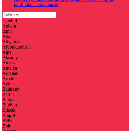
tarafından satın alınacak
İstanbul
Ankara
İzmir
Adana
Adıyaman
Afyonkarahisar
Ağrı
Aksaray
Amasya
Antalya
Ardahan
Artvin
Aydın
Balıkesir
Bartın
Batman
Bayburt
Bilecik
Bingöl
Bitlis
Bolu