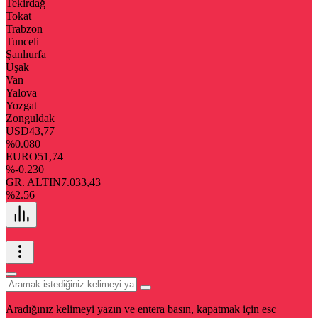
Tekirdağ
Tokat
Trabzon
Tunceli
Şanlıurfa
Uşak
Van
Yalova
Yozgat
Zonguldak
USD
43,77
%0.080
EURO
51,74
%-0.230
GR. ALTIN
7.033,43
%2.56
Aradığınız kelimeyi yazın ve entera basın, kapatmak için esc