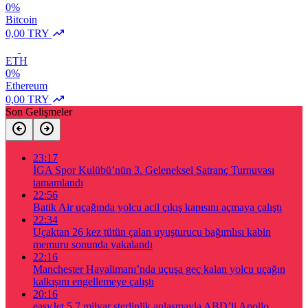
0%
Bitcoin
0,00 TRY
ETH
0%
Ethereum
0,00 TRY
Son Gelişmeler
23:17
İGA Spor Kulübü’nün 3. Geleneksel Satranç Turnuvası
tamamlandı
22:56
Batik Air uçağında yolcu acil çıkış kapısını açmaya çalıştı
22:34
Uçaktan 26 kez tütün çalan uyuşturucu bağımlısı kabin
memuru sonunda yakalandı
22:16
Manchester Havalimanı’nda uçuşa geç kalan yolcu uçağın
kalkışını engellemeye çalıştı
20:16
easyJet 5,7 milyar sterlinlik anlaşmayla ABD’li Apollo