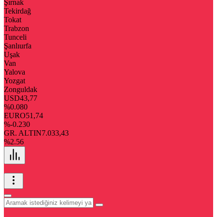
Şırnak
Tekirdağ
Tokat
Trabzon
Tunceli
Şanlıurfa
Uşak
Van
Yalova
Yozgat
Zonguldak
USD
43,77
%0.080
EURO
51,74
%-0.230
GR. ALTIN
7.033,43
%2.56