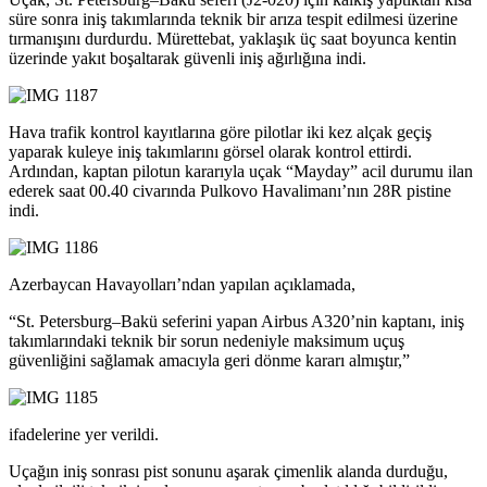
süre sonra iniş takımlarında teknik bir arıza tespit edilmesi üzerine
tırmanışını durdurdu. Mürettebat, yaklaşık üç saat boyunca kentin
üzerinde yakıt boşaltarak güvenli iniş ağırlığına indi.
Hava trafik kontrol kayıtlarına göre pilotlar iki kez alçak geçiş
yaparak kuleye iniş takımlarını görsel olarak kontrol ettirdi.
Ardından, kaptan pilotun kararıyla uçak “Mayday” acil durumu ilan
ederek saat 00.40 civarında Pulkovo Havalimanı’nın 28R pistine
indi.
Azerbaycan Havayolları’ndan yapılan açıklamada,
“St. Petersburg–Bakü seferini yapan Airbus A320’nin kaptanı, iniş
takımlarındaki teknik bir sorun nedeniyle maksimum uçuş
güvenliğini sağlamak amacıyla geri dönme kararı almıştır,”
ifadelerine yer verildi.
Uçağın iniş sonrası pist sonunu aşarak çimenlik alanda durduğu,