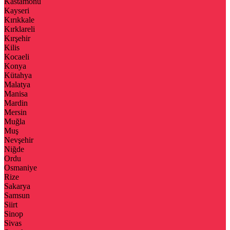
Kastamonu
Kayseri
Kırıkkale
Kırklareli
Kırşehir
Kilis
Kocaeli
Konya
Kütahya
Malatya
Manisa
Mardin
Mersin
Muğla
Muş
Nevşehir
Niğde
Ordu
Osmaniye
Rize
Sakarya
Samsun
Siirt
Sinop
Sivas