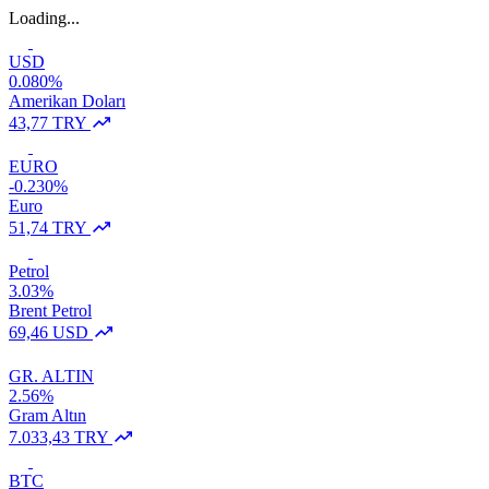
Loading...
USD
0.080%
Amerikan Doları
43,77 TRY
EURO
-0.230%
Euro
51,74 TRY
Petrol
3.03%
Brent Petrol
69,46 USD
GR. ALTIN
2.56%
Gram Altın
7.033,43 TRY
BTC