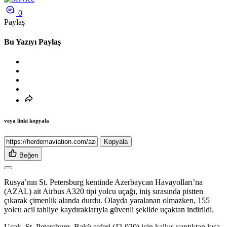
0
Paylaş
Bu Yazıyı Paylaş
veya linki kopyala
Kopyala
Beğen
Rusya’nın St. Petersburg kentinde Azerbaycan Havayolları’na
(AZAL) ait Airbus A320 tipi yolcu uçağı, iniş sırasında pistten
çıkarak çimenlik alanda durdu. Olayda yaralanan olmazken, 155
yolcu acil tahliye kaydıraklarıyla güvenli şekilde uçaktan indirildi.
Uçak, St. Petersburg–Bakü seferi (J2-020) için kalkış yaptıktan kısa