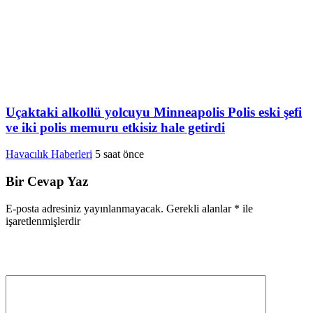
Uçaktaki alkollü yolcuyu Minneapolis Polis eski şefi
ve iki polis memuru etkisiz hale getirdi
Havacılık Haberleri
5 saat önce
Bir Cevap Yaz
E-posta adresiniz yayınlanmayacak.
Gerekli alanlar
*
ile
işaretlenmişlerdir