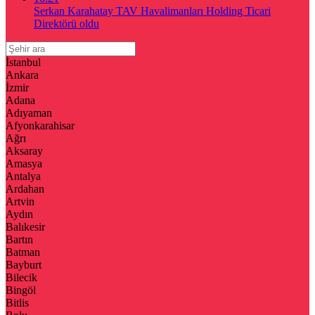
Serkan Karahatay TAV Havalimanları Holding Ticari
Direktörü oldu
İstanbul
Ankara
İzmir
Adana
Adıyaman
Afyonkarahisar
Ağrı
Aksaray
Amasya
Antalya
Ardahan
Artvin
Aydın
Balıkesir
Bartın
Batman
Bayburt
Bilecik
Bingöl
Bitlis