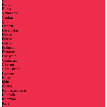
Bolu
Burdur
Bursa
Çanakkale
Çankırı
Çorum
Denizli
Diyarbakır
Düzce
Edirne
Elazığ
Erzincan
Erzurum
Eskişehir
Gaziantep
Giresun
Gümüşhane
Hakkâri
Hatay
Iğdır
Isparta
Kahramanmaraş
Karabük
Karaman
Kars