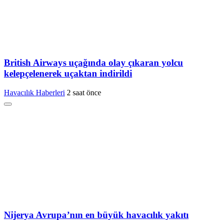
British Airways uçağında olay çıkaran yolcu
kelepçelenerek uçaktan indirildi
Havacılık Haberleri
2 saat önce
Nijerya Avrupa’nın en büyük havacılık yakıtı