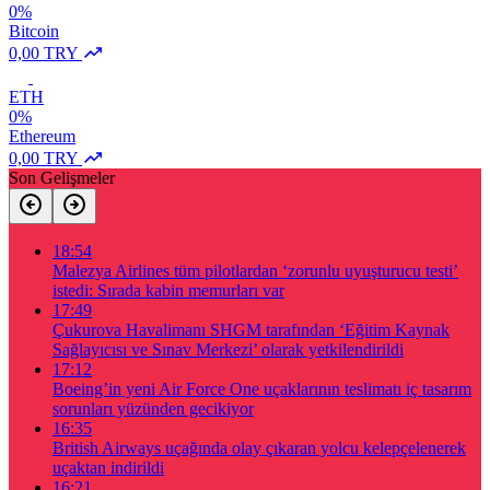
0%
Bitcoin
0,00 TRY
ETH
0%
Ethereum
0,00 TRY
Son Gelişmeler
18:54
Malezya Airlines tüm pilotlardan ‘zorunlu uyuşturucu testi’
istedi: Sırada kabin memurları var
17:49
Çukurova Havalimanı SHGM tarafından ‘Eğitim Kaynak
Sağlayıcısı ve Sınav Merkezi’ olarak yetkilendirildi
17:12
Boeing’in yeni Air Force One uçaklarının teslimatı iç tasarım
sorunları yüzünden gecikiyor
16:35
British Airways uçağında olay çıkaran yolcu kelepçelenerek
uçaktan indirildi
16:21