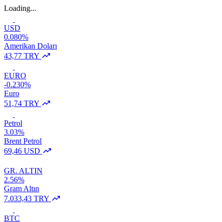
Loading...
USD
0.080%
Amerikan Doları
43,77 TRY
EURO
-0.230%
Euro
51,74 TRY
Petrol
3.03%
Brent Petrol
69,46 USD
GR. ALTIN
2.56%
Gram Altın
7.033,43 TRY
BTC