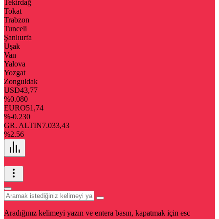
Tekirdağ
Tokat
Trabzon
Tunceli
Şanlıurfa
Uşak
Van
Yalova
Yozgat
Zonguldak
USD
43,77
%0.080
EURO
51,74
%-0.230
GR. ALTIN
7.033,43
%2.56
Aradığınız kelimeyi yazın ve entera basın, kapatmak için esc