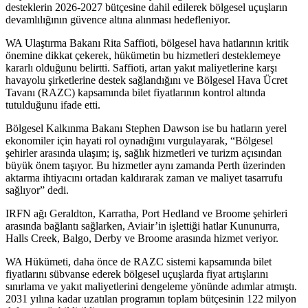
desteklerin 2026-2027 bütçesine dahil edilerek bölgesel uçuşların
devamlılığının güvence altına alınması hedefleniyor.
WA Ulaştırma Bakanı Rita Saffioti, bölgesel hava hatlarının kritik
önemine dikkat çekerek, hükümetin bu hizmetleri desteklemeye
kararlı olduğunu belirtti. Saffioti, artan yakıt maliyetlerine karşı
havayolu şirketlerine destek sağlandığını ve Bölgesel Hava Ücret
Tavanı (RAZC) kapsamında bilet fiyatlarının kontrol altında
tutulduğunu ifade etti.
Bölgesel Kalkınma Bakanı Stephen Dawson ise bu hatların yerel
ekonomiler için hayati rol oynadığını vurgulayarak, “Bölgesel
şehirler arasında ulaşım; iş, sağlık hizmetleri ve turizm açısından
büyük önem taşıyor. Bu hizmetler aynı zamanda Perth üzerinden
aktarma ihtiyacını ortadan kaldırarak zaman ve maliyet tasarrufu
sağlıyor” dedi.
IRFN ağı Geraldton, Karratha, Port Hedland ve Broome şehirleri
arasında bağlantı sağlarken, Aviair’in işlettiği hatlar Kununurra,
Halls Creek, Balgo, Derby ve Broome arasında hizmet veriyor.
WA Hükümeti, daha önce de RAZC sistemi kapsamında bilet
fiyatlarını sübvanse ederek bölgesel uçuşlarda fiyat artışlarını
sınırlama ve yakıt maliyetlerini dengeleme yönünde adımlar atmıştı.
2031 yılına kadar uzatılan programın toplam bütçesinin 122 milyon