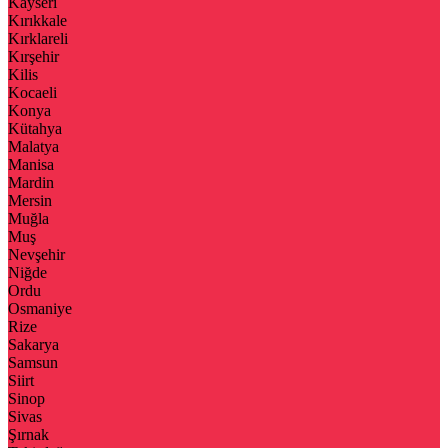
Kayseri
Kırıkkale
Kırklareli
Kırşehir
Kilis
Kocaeli
Konya
Kütahya
Malatya
Manisa
Mardin
Mersin
Muğla
Muş
Nevşehir
Niğde
Ordu
Osmaniye
Rize
Sakarya
Samsun
Siirt
Sinop
Sivas
Şırnak