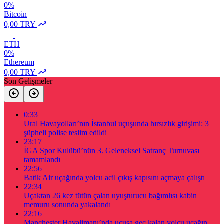
0%
Bitcoin
0,00 TRY
ETH
0%
Ethereum
0,00 TRY
Son Gelişmeler
0:33
Ural Havayolları’nın İstanbul uçuşunda hırsızlık girişimi: 3
şüpheli polise teslim edildi
23:17
İGA Spor Kulübü’nün 3. Geleneksel Satranç Turnuvası
tamamlandı
22:56
Batik Air uçağında yolcu acil çıkış kapısını açmaya çalıştı
22:34
Uçaktan 26 kez tütün çalan uyuşturucu bağımlısı kabin
memuru sonunda yakalandı
22:16
Manchester Havalimanı’nda uçuşa geç kalan yolcu uçağın