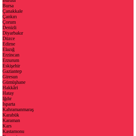
Burdur
Bursa
Çanakkale
Çankırı
Çorum
Denizli
Diyarbakır
Düzce
Edirne
Elazığ
Erzincan
Erzurum
Eskişehir
Gaziantep
Giresun
Gümüşhane
Hakkâri
Hatay
Iğdır
Isparta
Kahramanmaraş
Karabük
Karaman
Kars
Kastamonu