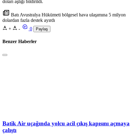
doları aştığı bildirildi.
Batı Avustralya Hükümeti bölgesel hava ulaşımına 5 milyon
dolardan fazla destek ayırdı
+
-
0
Paylaş
Benzer Haberler
Batik Air uçağında yolcu acil çıkış kapısını açmaya
çalıştı