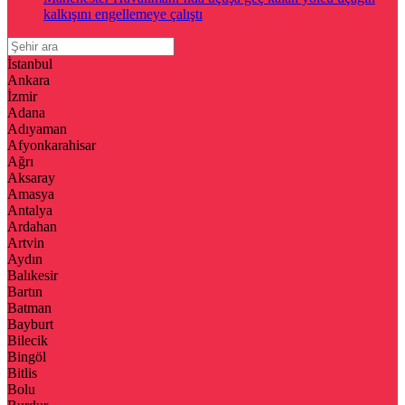
kalkışını engellemeye çalıştı
İstanbul
Ankara
İzmir
Adana
Adıyaman
Afyonkarahisar
Ağrı
Aksaray
Amasya
Antalya
Ardahan
Artvin
Aydın
Balıkesir
Bartın
Batman
Bayburt
Bilecik
Bingöl
Bitlis
Bolu