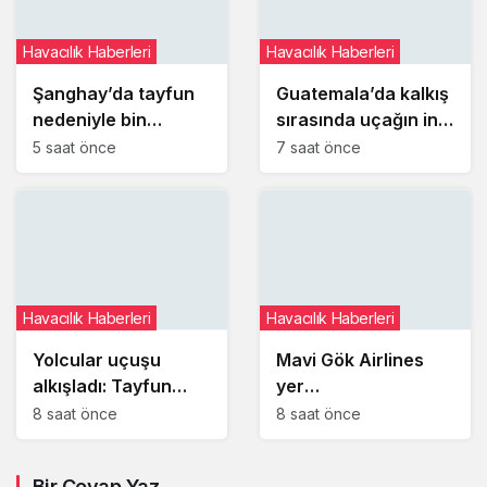
Havacılık Haberleri
Havacılık Haberleri
Şanghay’da tayfun
Guatemala’da kalkış
nedeniyle bin
sırasında uçağın iniş
300’den fazla uçuş
takımı lastiği patladı
5 saat önce
7 saat önce
iptal edildi
Havacılık Haberleri
Havacılık Haberleri
Yolcular uçuşu
Mavi Gök Airlines
alkışladı: Tayfun
yer
koşullarında
operasyonlarında
8 saat önce
8 saat önce
Penghu-Taipei
yüzde 98
uçuşu güvenli
zamanında kalkış
Bir Cevap Yaz