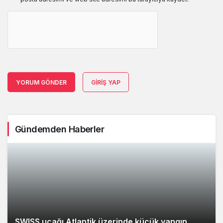
YORUM GÖNDER
GIRIŞ YAP
Gündemden Haberler
SWISS uçağı Atlantik üzerinde küçük yangın