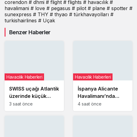
corendon
# dhmi
# flight
# flights
# havacılık
#
havalimani
# love
# pegasus
# pilot
# plane
# spotter
#
sunexpress
# THY
# thyao
# türkhavayolları
#
turkishairlines
# Uçak
Benzer Haberler
Havacılık Haberleri
Havacılık Haberleri
SWISS uçağı Atlantik
İspanya Alicante
üzerinde küçük
Havalimanı’nda
yangın ihbarı
kalkış yapan Ryanair
3 saat önce
4 saat önce
sonrası Dublin’e
uçağı pistte durdu
yönlendirildi