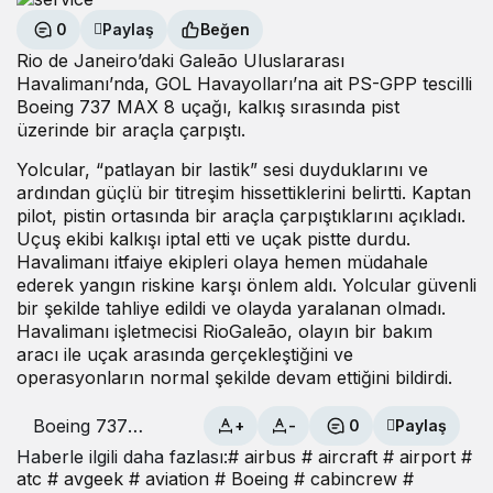
0
Paylaş
Beğen
Rio de Janeiro’daki Galeão Uluslararası
Havalimanı’nda, GOL Havayolları’na ait PS-GPP tescilli
Boeing 737 MAX 8 uçağı, kalkış sırasında pist
üzerinde bir araçla çarpıştı.
Yolcular, “patlayan bir lastik” sesi duyduklarını ve
ardından güçlü bir titreşim hissettiklerini belirtti. Kaptan
pilot, pistin ortasında bir araçla çarpıştıklarını açıkladı.
Uçuş ekibi kalkışı iptal etti ve uçak pistte durdu.
Havalimanı itfaiye ekipleri olaya hemen müdahale
ederek yangın riskine karşı önlem aldı. Yolcular güvenli
bir şekilde tahliye edildi ve olayda yaralanan olmadı.
Havalimanı işletmecisi RioGaleão, olayın bir bakım
aracı ile uçak arasında gerçekleştiğini ve
operasyonların normal şekilde devam ettiğini bildirdi.
Boeing 737
+
-
0
Paylaş
MAX, Araca
Haberle ilgili daha fazlası:
# airbus
# aircraft
# airport
#
Çarptı
atc
# avgeek
# aviation
# Boeing
# cabincrew
#