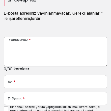
şekilde tamamlandı
başarısı
E-posta adresiniz yayınlanmayacak.
Gerekli alanlar
*
ile işaretlenmişlerdir
YORUMUNUZ
*
0
/30 karakter
Ad
*
E-Posta
*
Bir dahaki sefere yorum yaptığımda kullanılmak üzere adımı, e-
posta adresimi ve web site adresimi bu tarayıcıya kaydet.