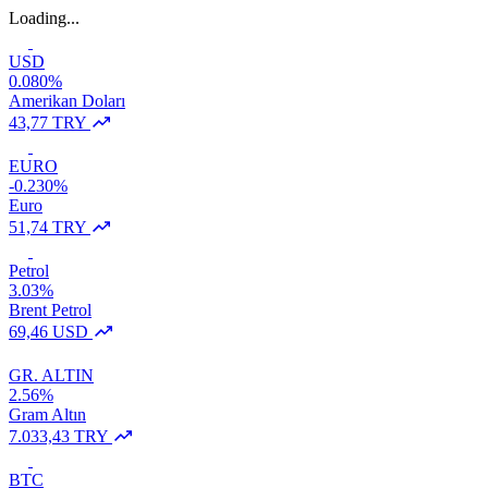
Loading...
USD
0.080%
Amerikan Doları
43,77 TRY
EURO
-0.230%
Euro
51,74 TRY
Petrol
3.03%
Brent Petrol
69,46 USD
GR. ALTIN
2.56%
Gram Altın
7.033,43 TRY
BTC