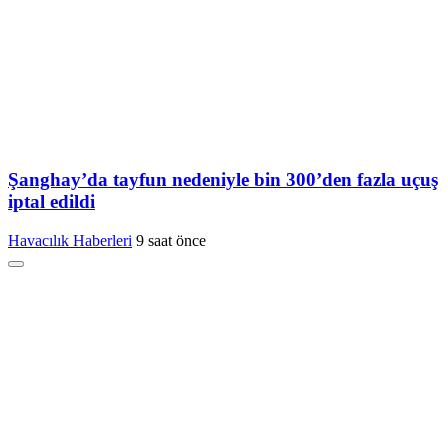
Şanghay’da tayfun nedeniyle bin 300’den fazla uçuş
iptal edildi
Havacılık Haberleri
9 saat önce