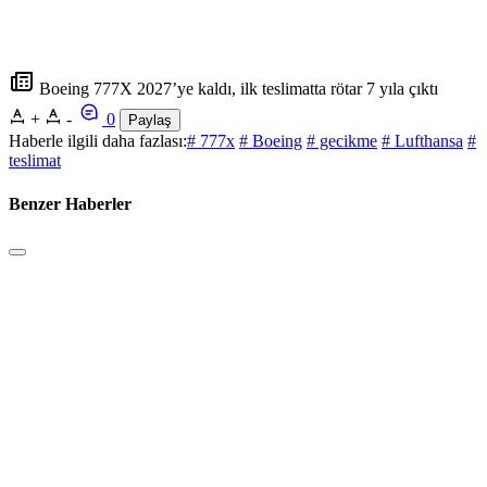
Boeing 777X 2027’ye kaldı, ilk teslimatta rötar 7 yıla çıktı
+
-
0
Paylaş
Haberle ilgili daha fazlası:
# 777x
# Boeing
# gecikme
# Lufthansa
#
teslimat
Benzer Haberler