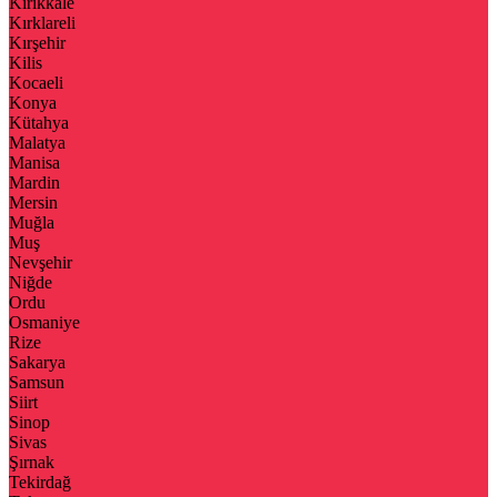
Kırıkkale
Kırklareli
Kırşehir
Kilis
Kocaeli
Konya
Kütahya
Malatya
Manisa
Mardin
Mersin
Muğla
Muş
Nevşehir
Niğde
Ordu
Osmaniye
Rize
Sakarya
Samsun
Siirt
Sinop
Sivas
Şırnak
Tekirdağ