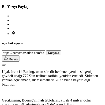
Bu Yazıyı Paylaş
veya linki kopyala
Kopyala
Beğen
Uçak üreticisi Boeing, uzun süredir beklenen yeni nesil geniş
gövdeli uçağı 777X’in teslimat tarihini yeniden erteledi. Şirketten
yapılan açıklamada, ilk teslimatların 2027 yılına kaydırıldığı
bildirildi.
Gecikmenin, Boeing’in mali tablolarında 1 ila 4 milyar dolar
arasında ek yük oluşturabileceği değerlendiriliyor.