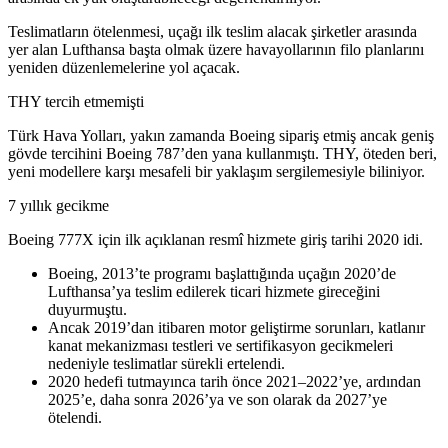
Teslimatların ötelenmesi, uçağı ilk teslim alacak şirketler arasında
yer alan Lufthansa başta olmak üzere havayollarının filo planlarını
yeniden düzenlemelerine yol açacak.
THY tercih etmemişti
Türk Hava Yolları, yakın zamanda Boeing sipariş etmiş ancak geniş
gövde tercihini Boeing 787’den yana kullanmıştı. THY, öteden beri,
yeni modellere karşı mesafeli bir yaklaşım sergilemesiyle biliniyor.
7 yıllık gecikme
Boeing 777X için ilk açıklanan resmî hizmete giriş tarihi 2020 idi.
Boeing, 2013’te programı başlattığında uçağın 2020’de
Lufthansa’ya teslim edilerek ticari hizmete gireceğini
duyurmuştu.
Ancak 2019’dan itibaren motor geliştirme sorunları, katlanır
kanat mekanizması testleri ve sertifikasyon gecikmeleri
nedeniyle teslimatlar sürekli ertelendi.
2020 hedefi tutmayınca tarih önce 2021–2022’ye, ardından
2025’e, daha sonra 2026’ya ve son olarak da 2027’ye
ötelendi.