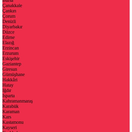
Bursa
Çanakkale
Çankırı
Çorum
Denizli
Diyarbakır
Düzce
Edirne
Elazığ
Erzincan
Erzurum
Eskişehir
Gaziantep
Giresun
Gümüşhane
Hakkâri
Hatay
Iğdır
Isparta
Kahramanmaraş
Karabük
Karaman
Kars
Kastamonu
Kayseri