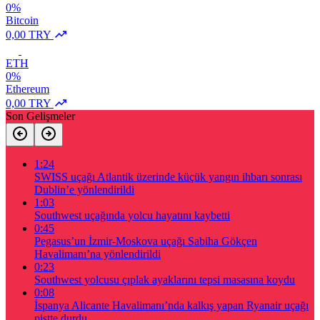
0%
Bitcoin
0,00 TRY
ETH
0%
Ethereum
0,00 TRY
Son Gelişmeler
1:24
SWISS uçağı Atlantik üzerinde küçük yangın ihbarı sonrası
Dublin’e yönlendirildi
1:03
Southwest uçağında yolcu hayatını kaybetti
0:45
Pegasus’un İzmir-Moskova uçağı Sabiha Gökçen
Havalimanı’na yönlendirildi
0:23
Southwest yolcusu çıplak ayaklarını tepsi masasına koydu
0:08
İspanya Alicante Havalimanı’nda kalkış yapan Ryanair uçağı
pistte durdu