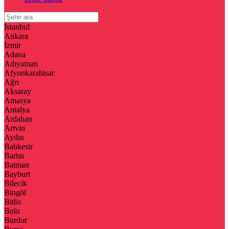
İstanbul
Ankara
İzmir
Adana
Adıyaman
Afyonkarahisar
Ağrı
Aksaray
Amasya
Antalya
Ardahan
Artvin
Aydın
Balıkesir
Bartın
Batman
Bayburt
Bilecik
Bingöl
Bitlis
Bolu
Burdur