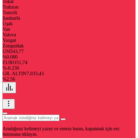
Tokat
Trabzon
Tunceli
Şanlıurfa
Uşak
Van
Yalova
Yozgat
Zonguldak
USD
43,77
%0.080
EURO
51,74
%-0.230
GR. ALTIN
7.033,43
%2.56
Aradığınız kelimeyi yazın ve entera basın, kapatmak için esc
butonuna tıklayın.