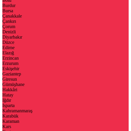
Bolu
Burdur
Bursa
Çanakkale
Çankırı
Çorum
Denizli
Diyarbakır
Düzce
Edirne
Elazığ
Erzincan
Erzurum
Eskişehir
Gaziantep
Giresun
Gümüşhane
Hakkâri
Hatay
Iğdır
Isparta
Kahramanmaraş
Karabük
Karaman
Kars