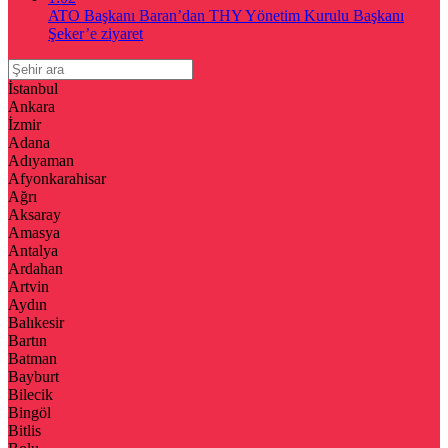
ATO Başkanı Baran’dan THY Yönetim Kurulu Başkanı
Şeker’e ziyaret
İstanbul
Ankara
İzmir
Adana
Adıyaman
Afyonkarahisar
Ağrı
Aksaray
Amasya
Antalya
Ardahan
Artvin
Aydın
Balıkesir
Bartın
Batman
Bayburt
Bilecik
Bingöl
Bitlis