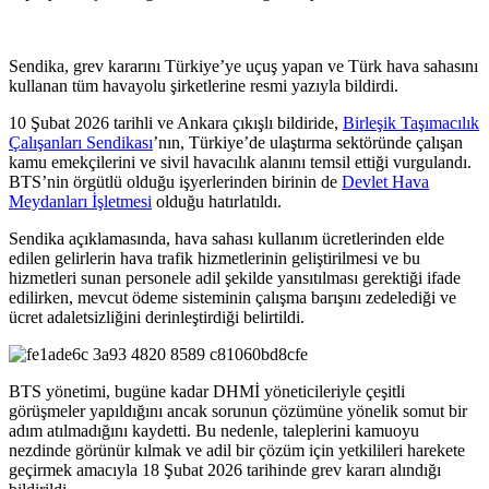
Sendika, grev kararını Türkiye’ye uçuş yapan ve Türk hava sahasını
kullanan tüm havayolu şirketlerine resmi yazıyla bildirdi.
10 Şubat 2026 tarihli ve Ankara çıkışlı bildiride,
Birleşik Taşımacılık
Çalışanları Sendikası
’nın, Türkiye’de ulaştırma sektöründe çalışan
kamu emekçilerini ve sivil havacılık alanını temsil ettiği vurgulandı.
BTS’nin örgütlü olduğu işyerlerinden birinin de
Devlet Hava
Meydanları İşletmesi
olduğu hatırlatıldı.
Sendika açıklamasında, hava sahası kullanım ücretlerinden elde
edilen gelirlerin hava trafik hizmetlerinin geliştirilmesi ve bu
hizmetleri sunan personele adil şekilde yansıtılması gerektiği ifade
edilirken, mevcut ödeme sisteminin çalışma barışını zedelediği ve
ücret adaletsizliğini derinleştirdiği belirtildi.
BTS yönetimi, bugüne kadar DHMİ yöneticileriyle çeşitli
görüşmeler yapıldığını ancak sorunun çözümüne yönelik somut bir
adım atılmadığını kaydetti. Bu nedenle, taleplerini kamuoyu
nezdinde görünür kılmak ve adil bir çözüm için yetkilileri harekete
geçirmek amacıyla 18 Şubat 2026 tarihinde grev kararı alındığı