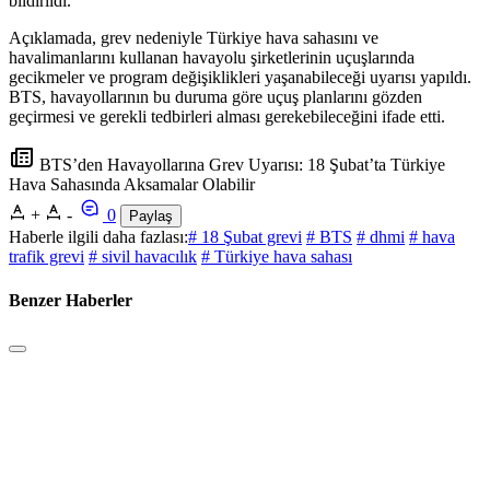
bildirildi.
Açıklamada, grev nedeniyle Türkiye hava sahasını ve
havalimanlarını kullanan havayolu şirketlerinin uçuşlarında
gecikmeler ve program değişiklikleri yaşanabileceği uyarısı yapıldı.
BTS, havayollarının bu duruma göre uçuş planlarını gözden
geçirmesi ve gerekli tedbirleri alması gerekebileceğini ifade etti.
BTS’den Havayollarına Grev Uyarısı: 18 Şubat’ta Türkiye
Hava Sahasında Aksamalar Olabilir
+
-
0
Paylaş
Haberle ilgili daha fazlası:
# 18 Şubat grevi
# BTS
# dhmi
# hava
trafik grevi
# sivil havacılık
# Türkiye hava sahası
Benzer Haberler