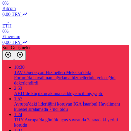
0%
Bitcoin
0,00 TRY
ETH
0%
Ethereum
0,00 TRY
Son Gelişmeler
10:30
TAV Operasyon Hizmetleri Meksika’daki
Forum’da havalimanı ağırlama hizmetlerinin geleceğini
değerlendirdi
2:53
ABD’de küçük uçak ana caddeye acil iniş yaptı
1:57
Avrupa’daki liderliğini koruyan İGA İstanbul Havalimanı
küresel sıralamada 7’nci oldu
1:24
THY Avrupa’da günlük uçuş sayısında 3. sıradaki yerini
korudu
1:02