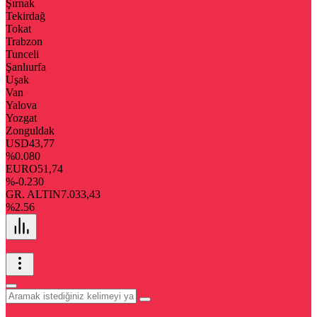
Şırnak
Tekirdağ
Tokat
Trabzon
Tunceli
Şanlıurfa
Uşak
Van
Yalova
Yozgat
Zonguldak
USD
43,77
%0.080
EURO
51,74
%-0.230
GR. ALTIN
7.033,43
%2.56