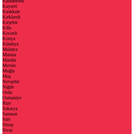
Kastamonu
Kayseri
Kırıkkale
Kırklareli
Kırşehir
Kilis
Kocaeli
Konya
Kütahya
Malatya
Manisa
Mardin
Mersin
Muğla
Muş
Nevşehir
Niğde
Ordu
Osmaniye
Rize
Sakarya
Samsun
Siirt
Sinop
Sivas