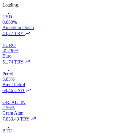
Loading...
USD
0.080%
Amerikan Doları
43,77 TRY
EURO
-0.230%
Euro
51,74 TRY
Petrol
3.03%
Brent Petrol
69,46 USD
GR. ALTIN
2.56%
Gram Altın
7.033,43 TRY
BTC