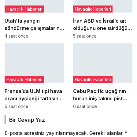
Havacılık Haberleri
Havacılık Haberleri
Utah’ta yangın
İran ABD ve İsrail’e ait
söndürme çalışmalarına
olduğunu öne sürdüğü
katılan helikopter düştü:
hava araçlarının
4 saat önce
5 saat önce
2 pilot hayatını kaybetti
enkazlarını sergiledi
Havacılık Haberleri
Havacılık Haberleri
Fransa’da ULM tipi hava
Cebu Pacific uçağının
aracı ayçiçeği tarlasına
burun iniş takımı pist
‘paraşüt sistemini’
dönüşünde çim alana
6 saat önce
6 saat önce
açarak indi
çıktı
Bir Cevap Yaz
E-posta adresiniz yayınlanmayacak.
Gerekli alanlar
*