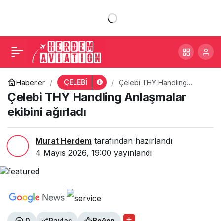
Çelebi THY Handling
+
-
0
Paylaş
Anlaşmalar ekibini
ağırladı
ÇELEBİ
Haberler
Çelebi THY Handling
Anlaşmalar ekibini ağırladı
Çelebi THY Handling Anlaşmalar
ekibini ağırladı
Murat Herdem
tarafından hazırlandı
4 Mayıs 2026, 19:00
yayınlandı
0
Paylaş
Beğen