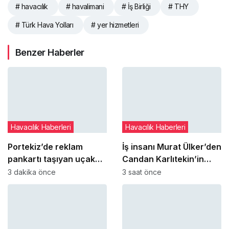
# havacılık
# havalimani
# İş Birliği
# THY
# Türk Hava Yolları
# yer hizmetleri
Benzer Haberler
Havacılık Haberleri
Havacılık Haberleri
Portekiz’de reklam
İş insanı Murat Ülker’den
pankartı taşıyan uçak
Candan Karlıtekin’in
düştü: 28 yaşındaki pilot
THY ile ilgili kaleme
3 dakika önce
3 saat önce
hayatını kaybetti
aldığı kitaba övgü