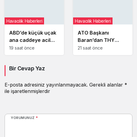
Havacılık Haberleri
Havacılık Haberleri
ABD’de küçük uçak
ATO Başkanı
ana caddeye acil
Baran’dan THY
iniş yaptı
Yönetim Kurulu
19 saat önce
21 saat önce
Başkanı Şeker’e
ziyaret
Bir Cevap Yaz
E-posta adresiniz yayınlanmayacak.
Gerekli alanlar
*
ile işaretlenmişlerdir
YORUMUNUZ
*