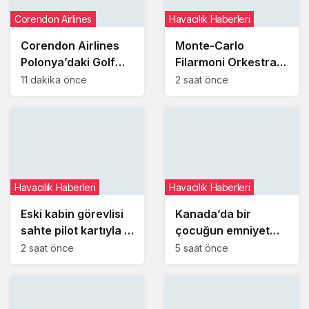
Corendon Airlines
Havacılık Haberleri
Corendon Airlines
Monte-Carlo
Polonya’daki Golf
Filarmoni Orkestrası
Trips Turnuvası’na
yolculara uçakta
11 dakika önce
2 saat önce
destek verdi
sürpriz konser verdi
Havacılık Haberleri
Havacılık Haberleri
Eski kabin görevlisi
Kanada’da bir
sahte pilot kartıyla 3
çocuğun emniyet
ABD hava yolu
kemerini takmaması
2 saat önce
5 saat önce
şirketinden yüzlerce
uçuşu iptal ettirdi
ücretsiz uçuş aldı