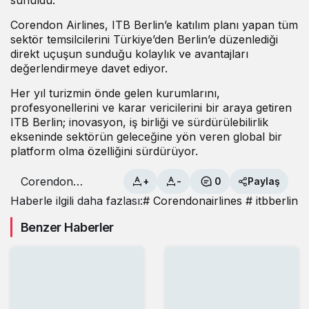
Corendon Airlines, ITB Berlin’e katılım planı yapan tüm
sektör temsilcilerini Türkiye’den Berlin’e düzenlediği
direkt uçuş
un
sunduğu kolaylık ve avantajları
değerlendirmeye davet ediyor.
Her yıl turizmin önde gelen kurumlarını,
profesyonellerini ve karar vericilerini bir araya getiren
ITB Berlin; inovasyon, iş birliği ve sürdürülebilirlik
ekseninde sektörün geleceğine yön veren global bir
platform olma özelliğini sürdürüyor.
Corendon
+
-
0
Paylaş
Airlines’tan ITB
Haberle ilgili daha fazlası:
# Corendonairlines
# itbberlin
Berlin 2026’ya
özel Antalya–
Benzer Haberler
Berlin uçuşu