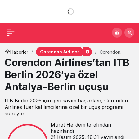
Corendon Airlines
Haberler
Corendon
Airlines’tan ITB
Corendon Airlines’tan ITB
Berlin 2026’ya
özel Antalya–
Berlin 2026’ya özel
Berlin uçuşu
Antalya–Berlin uçuşu
ITB Berlin 2026 için geri sayım başlarken, Corendon
Airlines fuar katılımcılarına özel bir uçuş programı
sunuyor.
Murat Herdem
tarafından
hazırlandı
21 Kasım 2025, 18:31
yayınlandı