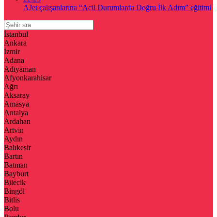
AJet çalışanlarına “Acil Durumlarda Doğru İlk Adım” eğitimi
İstanbul
Ankara
İzmir
Adana
Adıyaman
Afyonkarahisar
Ağrı
Aksaray
Amasya
Antalya
Ardahan
Artvin
Aydın
Balıkesir
Bartın
Batman
Bayburt
Bilecik
Bingöl
Bitlis
Bolu