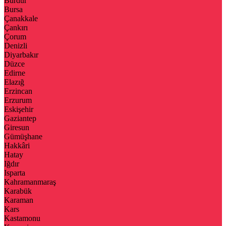
Burdur
Bursa
Çanakkale
Çankırı
Çorum
Denizli
Diyarbakır
Düzce
Edirne
Elazığ
Erzincan
Erzurum
Eskişehir
Gaziantep
Giresun
Gümüşhane
Hakkâri
Hatay
Iğdır
Isparta
Kahramanmaraş
Karabük
Karaman
Kars
Kastamonu