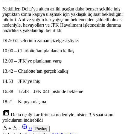
Yetkililer, Delta’ya ait en az iki uçağın daha benzer şekilde iniş
yaptıktan sonra kapıya ulaşmak için yaklaşık üç saat beklediğini
bildirdi. Ani ve yoğun kar yağışının beklenenden şiddetli olması
nedeniyle, havayolları ve JFK Havalimanı işletmesinin duruma
hazırlıksız yakalandığı belirtildi.
DL5052 seferinin zaman çizelgesi şöyle:
10.00 – Charlotte’tan planlanan kalkış
12.00 – JFK’ye planlanan varış
13.42 – Charlotte’tan gerçek kalkış
14.53 – JFK’ye iniş
16.38 – 17.48 – JFK 04L pistinde bekleme
18.21 – Kapıya ulaşma
Delta uçağı kar fırtınası nedeniyle inişten 3,5 saat sonra
yolcularını indirebildi
+
-
0
Paylaş