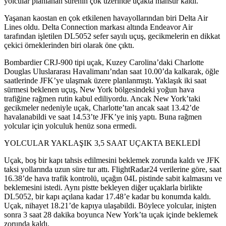
yolcular planlanan sürenin çok üzerinde uçakta mahsur kaldı.
Yaşanan kaostan en çok etkilenen havayollarından biri Delta Air
Lines oldu. Delta Connection markası altında Endeavor Air
tarafından işletilen DL5052 sefer sayılı uçuş, gecikmelerin en dikkat
çekici örneklerinden biri olarak öne çıktı.
Bombardier CRJ-900 tipi uçak, Kuzey Carolina’daki Charlotte
Douglas Uluslararası Havalimanı’ndan saat 10.00’da kalkarak, öğle
saatlerinde JFK’ye ulaşmak üzere planlanmıştı. Yaklaşık iki saat
sürmesi beklenen uçuş, New York bölgesindeki yoğun hava
trafiğine rağmen rutin kabul ediliyordu. Ancak New York’taki
gecikmeler nedeniyle uçak, Charlotte’tan ancak saat 13.42’de
havalanabildi ve saat 14.53’te JFK’ye iniş yaptı. Buna rağmen
yolcular için yolculuk henüz sona ermedi.
YOLCULAR YAKLAŞIK 3,5 SAAT UÇAKTA BEKLEDİ
Uçak, boş bir kapı tahsis edilmesini beklemek zorunda kaldı ve JFK
taksi yollarında uzun süre tur attı. FlightRadar24 verilerine göre, saat
16.38’de hava trafik kontrolü, uçağın 04L pistinde sabit kalmasını ve
beklemesini istedi. Aynı pistte bekleyen diğer uçaklarla birlikte
DL5052, bir kapı açılana kadar 17.48’e kadar bu konumda kaldı.
Uçak, nihayet 18.21’de kapıya ulaşabildi. Böylece yolcular, inişten
sonra 3 saat 28 dakika boyunca New York’ta uçak içinde beklemek
zorunda kaldı.