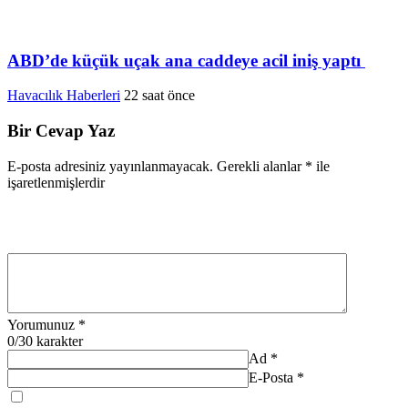
ABD’de küçük uçak ana caddeye acil iniş yaptı
Havacılık Haberleri
22 saat önce
Bir Cevap Yaz
E-posta adresiniz yayınlanmayacak.
Gerekli alanlar
*
ile
işaretlenmişlerdir
Yorumunuz
*
0
/30 karakter
Ad
*
E-Posta
*