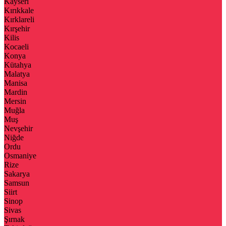
Kayseri
Kırıkkale
Kırklareli
Kırşehir
Kilis
Kocaeli
Konya
Kütahya
Malatya
Manisa
Mardin
Mersin
Muğla
Muş
Nevşehir
Niğde
Ordu
Osmaniye
Rize
Sakarya
Samsun
Siirt
Sinop
Sivas
Şırnak