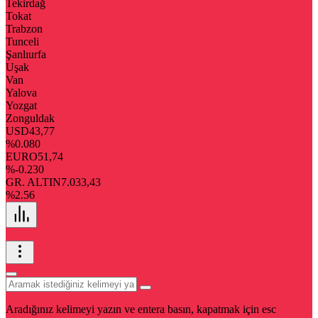
Tekirdağ
Tokat
Trabzon
Tunceli
Şanlıurfa
Uşak
Van
Yalova
Yozgat
Zonguldak
USD
43,77
%0.080
EURO
51,74
%-0.230
GR. ALTIN
7.033,43
%2.56
Aradığınız kelimeyi yazın ve entera basın, kapatmak için esc