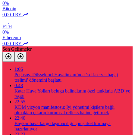
0%
Bitcoin
0,00 TRY
ETH
0%
Ethereum
0,00 TRY
Son Gelişmeler
1:06
Pegasus, Düsseldorf Havalimanı’nda ‘self-servis bagaj
teslimi’ dönemini başlattı
0:48
Katar Hava Yolları beluga balinalarını özel tanklarla ABD’ye
taşıdı
22:55
KDM vizyon manifestosu: İyi yönetimi kişilere bağlı
olmaktan çıkarıp kurumsal refleks haline getirmek
22:40
Baykar hava kargo taşımacılığı için şirket kurmaya
hazırlanıyor
22:23