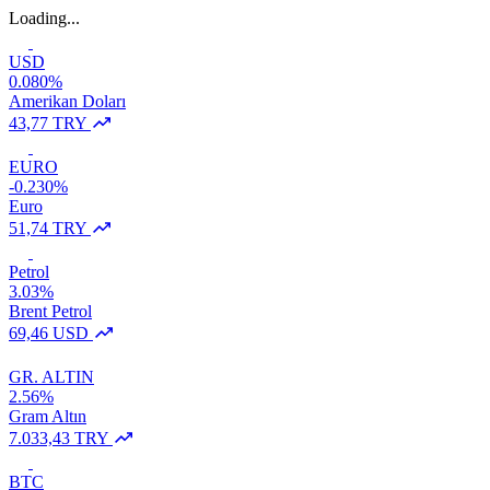
Loading...
USD
0.080%
Amerikan Doları
43,77 TRY
EURO
-0.230%
Euro
51,74 TRY
Petrol
3.03%
Brent Petrol
69,46 USD
GR. ALTIN
2.56%
Gram Altın
7.033,43 TRY
BTC