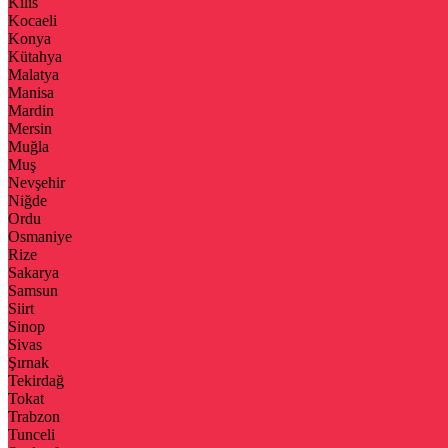
Kilis
Kocaeli
Konya
Kütahya
Malatya
Manisa
Mardin
Mersin
Muğla
Muş
Nevşehir
Niğde
Ordu
Osmaniye
Rize
Sakarya
Samsun
Siirt
Sinop
Sivas
Şırnak
Tekirdağ
Tokat
Trabzon
Tunceli