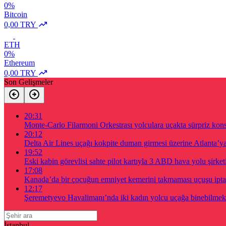
0%
Bitcoin
0,00 TRY
ETH
0%
Ethereum
0,00 TRY
Son Gelişmeler
20:31
Monte-Carlo Filarmoni Orkestrası yolculara uçakta sürpriz kons
20:12
Delta Air Lines uçağı kokpite duman girmesi üzerine Atlanta’
19:52
Eski kabin görevlisi sahte pilot kartıyla 3 ABD hava yolu şirket
17:08
Kanada’da bir çocuğun emniyet kemerini takmaması uçuşu iptal 
12:17
Şeremetyevo Havalimanı’nda iki kadın yolcu uçağa binebilmek 
İstanbul