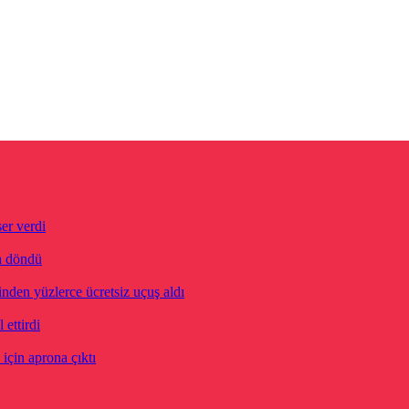
er verdi
ya döndü
inden yüzlerce ücretsiz uçuş aldı
ettirdi
için aprona çıktı