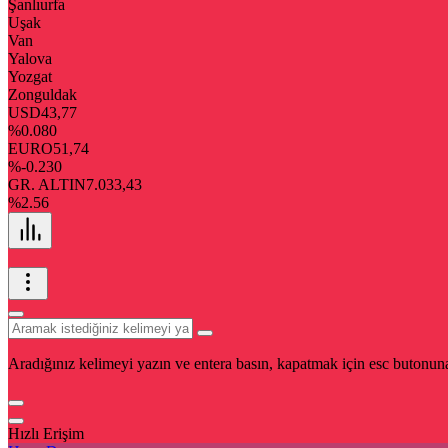
Şanlıurfa
Uşak
Van
Yalova
Yozgat
Zonguldak
USD
43,77
%0.080
EURO
51,74
%-0.230
GR. ALTIN
7.033,43
%2.56
Aradığınız kelimeyi yazın ve entera basın, kapatmak için esc butonuna
Hızlı Erişim