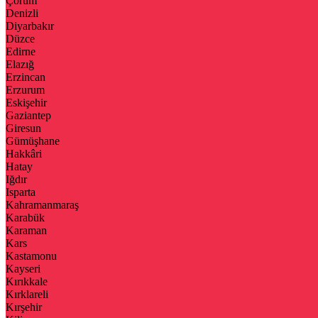
Çorum
Denizli
Diyarbakır
Düzce
Edirne
Elazığ
Erzincan
Erzurum
Eskişehir
Gaziantep
Giresun
Gümüşhane
Hakkâri
Hatay
Iğdır
Isparta
Kahramanmaraş
Karabük
Karaman
Kars
Kastamonu
Kayseri
Kırıkkale
Kırklareli
Kırşehir