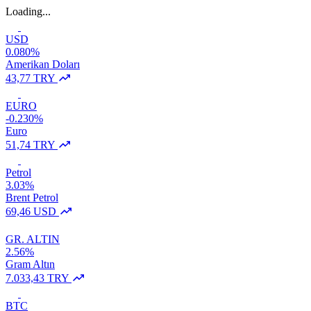
Loading...
USD
0.080%
Amerikan Doları
43,77 TRY
EURO
-0.230%
Euro
51,74 TRY
Petrol
3.03%
Brent Petrol
69,46 USD
GR. ALTIN
2.56%
Gram Altın
7.033,43 TRY
BTC