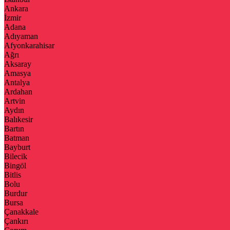
Ankara
İzmir
Adana
Adıyaman
Afyonkarahisar
Ağrı
Aksaray
Amasya
Antalya
Ardahan
Artvin
Aydın
Balıkesir
Bartın
Batman
Bayburt
Bilecik
Bingöl
Bitlis
Bolu
Burdur
Bursa
Çanakkale
Çankırı