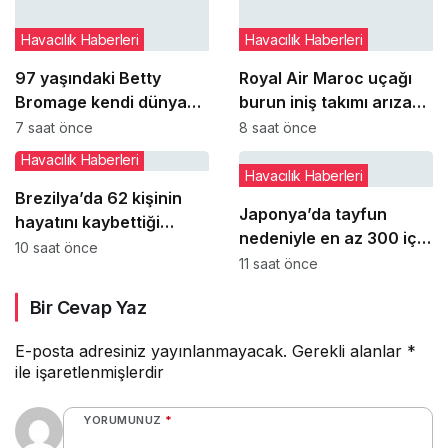
Havacılık Haberleri
Havacılık Haberleri
97 yaşındaki Betty
Royal Air Maroc uçağı
Bromage kendi dünya
burun iniş takımı arızası
rekorunu yeniden kırdı
nedeniyle pistte kaldı
7 saat önce
8 saat önce
Havacılık Haberleri
Havacılık Haberleri
Brezilya’da 62 kişinin
Japonya’da tayfun
hayatını kaybettiği
nedeniyle en az 300 iç
Voepass kazasında yeni
10 saat önce
hat seferi iptal edildi
11 saat önce
ayrıntılar ortaya çıktı
Bir Cevap Yaz
E-posta adresiniz yayınlanmayacak.
Gerekli alanlar
*
ile işaretlenmişlerdir
YORUMUNUZ
*