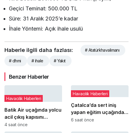
Geçici Teminat: 500.000 TL
Süre: 31 Aralık 2025’e kadar
İhale Yöntemi: Açık ihale usulü
Haberle ilgili daha fazlası:
# Atatürkhavalimanı
# dhmi
# ihale
# Yakıt
Benzer Haberler
Havacılık Haberleri
Havacılık Haberleri
Çatalca’da sert iniş
Batik Air uçağında yolcu
yapan eğitim uçağındaki
acil çıkış kapısını
öğrenci pilot yaralandı
6 saat önce
açmaya çalıştı
4 saat önce