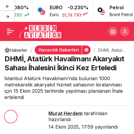
0.080%
EURO
-0.230%
Petrol
DHMİ, Atatürk Havalimanı
+
-
0
Euro
Brent Petrol
3,77 TRY
51,74 TRY
6
Akaryakıt Sahası İhalesini
İkinci Kez Erteledi
Havacılık Haberleri
Haberler
DHMİ, Atatürk
Havalimanı
DHMİ, Atatürk Havalimanı Akaryakıt
Akaryakıt
Sahası
Sahası İhalesini İkinci Kez Erteledi
İhalesini İkinci
Kez Erteledi
İstanbul Atatürk Havalimanı’nda bulunan 1000
metrekarelik akaryakıt hizmet sahasının kiralanması
için 15 Ekim 2025 tarihinde yapılması planlanan İhale
ertelendi
Murat Herdem
tarafından
hazırlandı
14 Ekim 2025, 17:59
yayınlandı