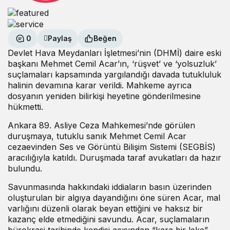
0
Paylaş
Beğen
Devlet Hava Meydanları İşletmesi’nin (DHMİ) daire eski
başkanı Mehmet Cemil Acar’ın, ‘rüşvet’ ve ‘yolsuzluk’
suçlamaları kapsamında yargılandığı davada tutukluluk
halinin devamına karar verildi. Mahkeme ayrıca
dosyanın yeniden bilirkişi heyetine gönderilmesine
hükmetti.
Ankara 89. Asliye Ceza Mahkemesi’nde görülen
duruşmaya, tutuklu sanık Mehmet Cemil Acar
cezaevinden Ses ve Görüntü Bilişim Sistemi (SEGBİS)
aracılığıyla katıldı. Duruşmada taraf avukatları da hazır
bulundu.
Savunmasında hakkındaki iddiaların basın üzerinden
oluşturulan bir algıya dayandığını öne süren Acar, mal
varlığını düzenli olarak beyan ettiğini ve haksız bir
kazanç elde etmediğini savundu. Acar, suçlamaların
bürokrasi tarihinde kendisi açısından “kara bir leke”