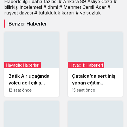
Haberle ilgili daha fazlası:
# Ankara 89 Asliye Ceza
#
tutukluluk hali
bilirkişi incelemesi
# dhmi
# Mehmet Cemil Acar
#
devam edecek
rüşvet davası
# tutukluluk kararı
# yolsuzluk
Benzer Haberler
Havacılık Haberleri
Havacılık Haberleri
Batik Air uçağında
Çatalca’da sert iniş
yolcu acil çıkış
yapan eğitim
kapısını açmaya
uçağındaki öğrenci
12 saat önce
15 saat önce
çalıştı
pilot yaralandı