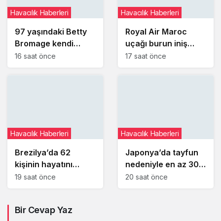
Havacılık Haberleri
Havacılık Haberleri
97 yaşındaki Betty
Royal Air Maroc
Bromage kendi
uçağı burun iniş
dünya rekorunu
takımı arızası
16 saat önce
17 saat önce
yeniden kırdı
nedeniyle pistte
kaldı
Havacılık Haberleri
Havacılık Haberleri
Brezilya’da 62
Japonya’da tayfun
kişinin hayatını
nedeniyle en az 300
kaybettiği Voepass
iç hat seferi iptal
19 saat önce
20 saat önce
kazasında yeni
edildi
ayrıntılar ortaya çıktı
Bir Cevap Yaz