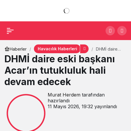
Havacılık Haberleri
Haberler
DHMİ daire
eski başkanı
DHMİ daire eski başkanı
Acar’ın
tutukluluk hali
Acar’ın tutukluluk hali
devam
edecek
devam edecek
Murat Herdem
tarafından
hazırlandı
11 Mayıs 2026, 19:32
yayınlandı