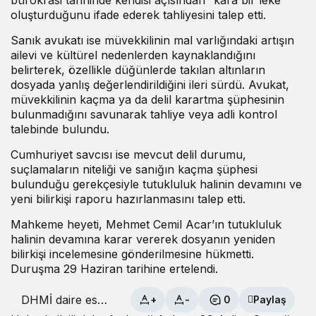
oluşturduğunu ifade ederek tahliyesini talep etti.
Sanık avukatı ise müvekkilinin mal varlığındaki artışın
ailevi ve kültürel nedenlerden kaynaklandığını
belirterek, özellikle düğünlerde takılan altınların
dosyada yanlış değerlendirildiğini ileri sürdü. Avukat,
müvekkilinin kaçma ya da delil karartma şüphesinin
bulunmadığını savunarak tahliye veya adli kontrol
talebinde bulundu.
Cumhuriyet savcısı ise mevcut delil durumu,
suçlamaların niteliği ve sanığın kaçma şüphesi
bulunduğu gerekçesiyle tutukluluk halinin devamını ve
yeni bilirkişi raporu hazırlanmasını talep etti.
Mahkeme heyeti, Mehmet Cemil Acar’ın tutukluluk
halinin devamına karar vererek dosyanın yeniden
bilirkişi incelemesine gönderilmesine hükmetti.
Duruşma 29 Haziran tarihine ertelendi.
DHMİ daire eski
+
-
0
Paylaş
başkanı Acar’ın