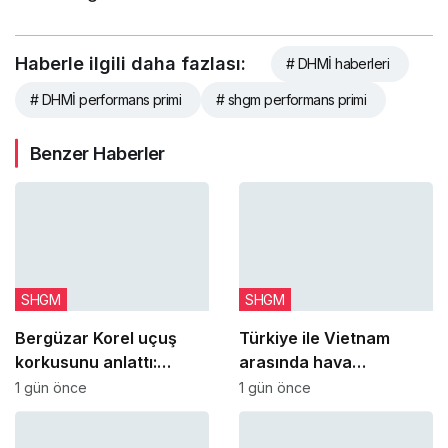
Haberle ilgili daha fazlası:
# DHMİ haberleri
# DHMİ performans primi
# shgm performans primi
Benzer Haberler
SHGM
SHGM
Bergüzar Korel uçuş
Türkiye ile Vietnam
korkusunu anlattı:
arasında hava
Uçağa bindiğim an
ulaşımındaki haftalık
1 gün önce
1 gün önce
dünyayla bağlantımı
kapasite 42 uçuşa
koparıyorum
kadar çıkacak