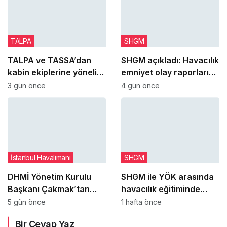
TALPA
SHGM
TALPA ve TASSA’dan
SHGM açıkladı: Havacılık
kabin ekiplerine yönelik
emniyet olay raporları
“Akran Destek
yüzde 51 arttı
3 gün önce
4 gün önce
Programı” iş birliği
İstanbul Havalimanı
SHGM
DHMİ Yönetim Kurulu
SHGM ile YÖK arasında
Başkanı Çakmak’tan
havacılık eğitiminde
tarihi yolcu rekoru
stratejik işbirliği
5 gün önce
1 hafta önce
sonrası teşekkür mesajı
değerlendirildi
Bir Cevap Yaz