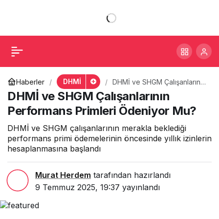
DHMİ ve SHGM
+
-
1
Paylaş
Çalışanlarının
Performans Primleri
DHMİ
Haberler
DHMİ ve SHGM Çalışanlarının
Performans Primleri
DHMİ ve SHGM Çalışanlarının
Ödeniyor Mu?
Ödeniyor Mu?
Performans Primleri Ödeniyor Mu?
DHMİ ve SHGM çalışanlarının merakla beklediği
performans primi ödemelerinin öncesinde yıllık izinlerin
hesaplanmasına başlandı
Murat Herdem
tarafından hazırlandı
9 Temmuz 2025, 19:37
yayınlandı