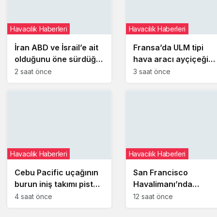
Havacılık Haberleri
Havacılık Haberleri
İran ABD ve İsrail’e ait
Fransa’da ULM tipi
olduğunu öne sürdüğü
hava aracı ayçiçeği
hava araçlarının
tarlasına ‘paraşüt
2 saat önce
3 saat önce
enkazlarını sergiledi
sistemini’ açarak indi
Havacılık Haberleri
Havacılık Haberleri
Cebu Pacific uçağının
San Francisco
burun iniş takımı pist
Havalimanı’nda
dönüşünde çim alana
uçakların paralel
4 saat önce
12 saat önce
çıktı
pistlere inişleri 12