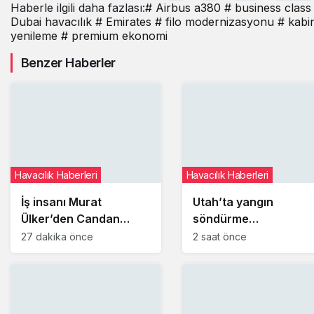
A380
Haberle ilgili daha fazlası:
# Airbus a380
# business class
konfigürasyonundan
Dubai havacılık
# Emirates
# filo modernizasyonu
# kabi
vazgeçiyor
yenileme
# premium ekonomi
Benzer Haberler
Havacılık Haberleri
Havacılık Haberleri
İş insanı Murat
Utah’ta yangın
Ülker’den Candan
söndürme
Karlıtekin’in THY ile
çalışmalarına katılan
27 dakika önce
2 saat önce
ilgili kaleme aldığı
helikopter düştü: 2
kitaba övgü
pilot hayatını kaybetti