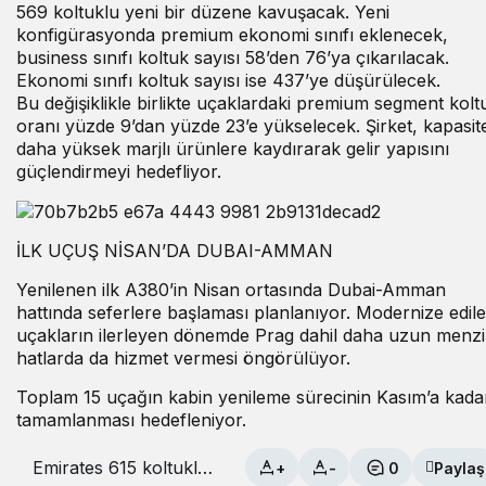
569 koltuklu yeni bir düzene kavuşacak. Yeni
konfigürasyonda premium ekonomi sınıfı eklenecek,
business sınıfı koltuk sayısı 58’den 76’ya çıkarılacak.
Ekonomi sınıfı koltuk sayısı ise 437’ye düşürülecek.
Bu değişiklikle birlikte uçaklardaki premium segment kolt
oranı yüzde 9’dan yüzde 23’e yükselecek. Şirket, kapasit
daha yüksek marjlı ürünlere kaydırarak gelir yapısını
güçlendirmeyi hedefliyor.
İLK UÇUŞ NİSAN’DA DUBAI-AMMAN
Yenilenen ilk A380’in Nisan ortasında Dubai-Amman
hattında seferlere başlaması planlanıyor. Modernize edil
uçakların ilerleyen dönemde Prag dahil daha uzun menzil
hatlarda da hizmet vermesi öngörülüyor.
Toplam 15 uçağın kabin yenileme sürecinin Kasım’a kada
tamamlanması hedefleniyor.
Emirates 615 koltuklu
+
-
0
Paylaş