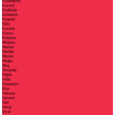
Kastamonu
Kayseri
Kırıkkale
Kırklareli
Kırşehir
Kilis
Kocaeli
Konya
Kütahya
Malatya
Manisa
Mardin
Mersin
Muğla
Muş
Nevşehir
Niğde
Ordu
Osmaniye
Rize
Sakarya
Samsun
Siirt
Sinop
Sivas