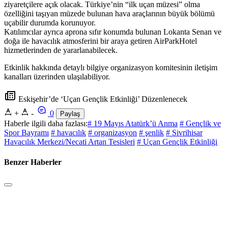
ziyaretçilere açık olacak. Türkiye’nin “ilk uçan müzesi” olma
özelliğini taşıyan müzede bulunan hava araçlarının büyük bölümü
uçabilir durumda korunuyor.
Katılımcılar ayrıca aprona sıfır konumda bulunan Lokanta Senan ve
doğa ile havacılık atmosferini bir araya getiren AirParkHotel
hizmetlerinden de yararlanabilecek.
Etkinlik hakkında detaylı bilgiye organizasyon komitesinin iletişim
kanalları üzerinden ulaşılabiliyor.
Eskişehir’de ‘Uçan Gençlik Etkinliği’ Düzenlenecek
+
-
0
Paylaş
Haberle ilgili daha fazlası:
# 19 Mayıs Atatürk’ü Anma
# Gençlik ve
Spor Bayramı
# havacılık
# organizasyon
# şenlik
# Sivrihisar
Havacılık Merkezi/Necati Artan Tesisleri
# Uçan Gençlik Etkinliği
Benzer Haberler