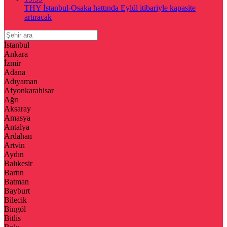
THY İstanbul-Osaka hattında Eylül itibariyle kapasite
artıracak
İstanbul
Ankara
İzmir
Adana
Adıyaman
Afyonkarahisar
Ağrı
Aksaray
Amasya
Antalya
Ardahan
Artvin
Aydın
Balıkesir
Bartın
Batman
Bayburt
Bilecik
Bingöl
Bitlis