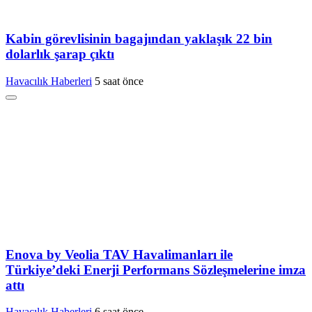
Kabin görevlisinin bagajından yaklaşık 22 bin
dolarlık şarap çıktı
Havacılık Haberleri
5 saat önce
Enova by Veolia TAV Havalimanları ile
Türkiye’deki Enerji Performans Sözleşmelerine imza
attı
Havacılık Haberleri
6 saat önce