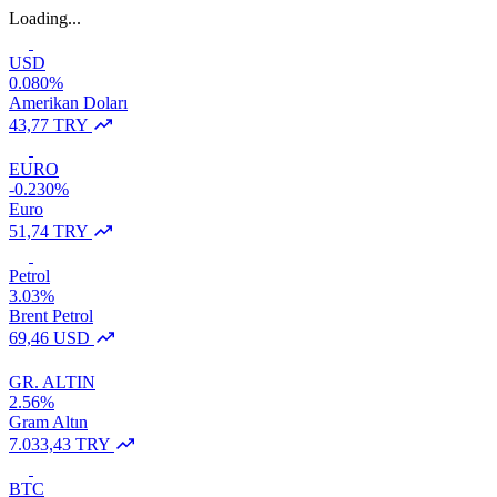
Loading...
USD
0.080%
Amerikan Doları
43,77 TRY
EURO
-0.230%
Euro
51,74 TRY
Petrol
3.03%
Brent Petrol
69,46 USD
GR. ALTIN
2.56%
Gram Altın
7.033,43 TRY
BTC