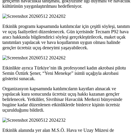
gençlerin havacılıkla tanışması, gökyüzüne ilgi duyması ve havacılık
kültürünün yaygınlaştırılması hedefleniyor.
Etkinlik programı kapsamında katılımcılar için çeşitli söyleşi, tanıtım
ve uçuş faaliyetleri düzenlenecek. Gün içerisinde Tecnam P92 hava
aracı hakkında bilgilendirici söyleşi gerçekleştirilecek, maket uçak
tanıtımları yapılacak ve hava koşullarının uygun olması halinde
gençler ücretsiz uçuş deneyimi yaşayabilecek.
Etkinlikte ayrıca Türkiye’nin ilk profesyonel kadın akrobasi pilotu
Semin Öztürk Şener, “Yeni Menekşe” isimli uçağıyla akrobasi
gösterisi sunacak.
Organizasyon kapsamında katılımcıların kayıtları alınacak ve
yapılacak kura sonucunda ücretsiz uçuş hakkı kazanan gençler
belirlenecek. Yetkililer, Sivrihisar Havacılık Merkezi bünyesinde
bugüne kadar düzenlenen etkinliklerde binlerce kişinin ücretsiz
uçurulduğunu bildirdi.
Etkinlik alanında yer alan M.S.Ö. Hava ve Uzay Müzesi de