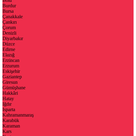
Bolu
Burdur
Bursa
Çanakkale
Çankırı
Çorum
Denizli
Diyarbakır
Düzce
Edirne
Elazığ
Erzincan
Erzurum
Eskişehir
Gaziantep
Giresun
Gümüşhane
Hakkâri
Hatay
Iğdır
Isparta
Kahramanmaraş
Karabük
Karaman
Kars