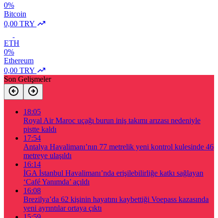
0%
Bitcoin
0,00 TRY
ETH
0%
Ethereum
0,00 TRY
Son Gelişmeler
18:05
Royal Air Maroc uçağı burun iniş takımı arızası nedeniyle
pistte kaldı
17:54
Antalya Havalimanı’nın 77 metrelik yeni kontrol kulesinde 46
metreye ulaşıldı
16:14
İGA İstanbul Havalimanı’nda erişilebilirliğe katkı sağlayan
‘Café Yanımda’ açıldı
16:08
Brezilya’da 62 kişinin hayatını kaybettiği Voepass kazasında
yeni ayrıntılar ortaya çıktı
15:59