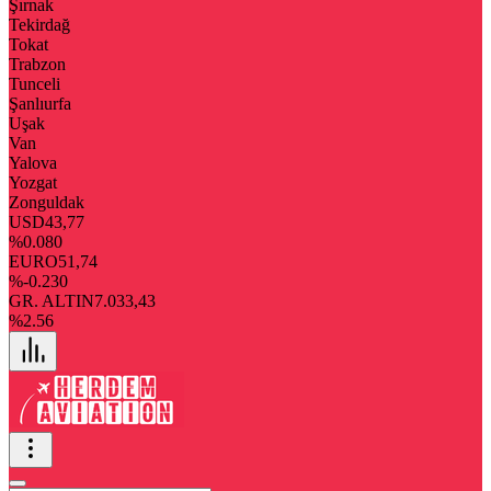
Şırnak
Tekirdağ
Tokat
Trabzon
Tunceli
Şanlıurfa
Uşak
Van
Yalova
Yozgat
Zonguldak
USD
43,77
%0.080
EURO
51,74
%-0.230
GR. ALTIN
7.033,43
%2.56