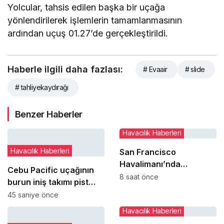
Yolcular, tahsis edilen başka bir uçağa
yönlendirilerek işlemlerin tamamlanmasının
ardından uçuş 01.27’de gerçekleştirildi.
Haberle ilgili daha fazlası:
# Evaair
# slide
# tahliyekaydırağı
Benzer Haberler
Havacılık Haberleri
Havacılık Haberleri
San Francisco
Havalimanı’nda
Cebu Pacific uçağının
uçakların paralel
8 saat önce
burun iniş takımı pist
pistlere inişleri 12
dönüşünde çim alana
45 saniye önce
Ağustos’ta yeniden
çıktı
Havacılık Haberleri
başlıyor