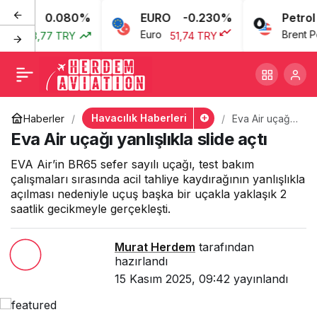
0.080%
EURO
-0.230%
Petrol
Eva Air uçağı yanlışlıkla
+
-
0
rı
Euro
Brent Petr
43,77 TRY
51,74 TRY
slide açtı
Havacılık Haberleri
Haberler
Eva Air uçağı
yanlışlıkla
Eva Air uçağı yanlışlıkla slide açtı
slide açtı
EVA Air’in BR65 sefer sayılı uçağı, test bakım
çalışmaları sırasında acil tahliye kaydırağının yanlışlıkla
açılması nedeniyle uçuş başka bir uçakla yaklaşık 2
saatlik gecikmeyle gerçekleşti.
Murat Herdem
tarafından
hazırlandı
15 Kasım 2025, 09:42
yayınlandı