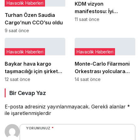
Havacılık Haberleri
KDM vizyon
manifestosu: İyi
Turhan Özen Saudia
yönetimi kişilere bağlı
11 saat önce
Cargo’nun CCO’su oldu
olmaktan çıkarıp
9 saat önce
kurumsal refleks haline
getirmek
Havacılık Haberleri
Havacılık Haberleri
Baykar hava kargo
Monte-Carlo Filarmoni
taşımacılığı için şirket
Orkestrası yolculara
kurmaya hazırlanıyor
uçakta sürpriz konser
12 saat önce
14 saat önce
verdi
Bir Cevap Yaz
E-posta adresiniz yayınlanmayacak.
Gerekli alanlar
*
ile işaretlenmişlerdir
YORUMUNUZ
*