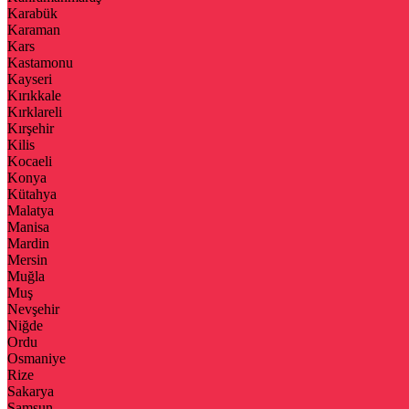
Karabük
Karaman
Kars
Kastamonu
Kayseri
Kırıkkale
Kırklareli
Kırşehir
Kilis
Kocaeli
Konya
Kütahya
Malatya
Manisa
Mardin
Mersin
Muğla
Muş
Nevşehir
Niğde
Ordu
Osmaniye
Rize
Sakarya
Samsun