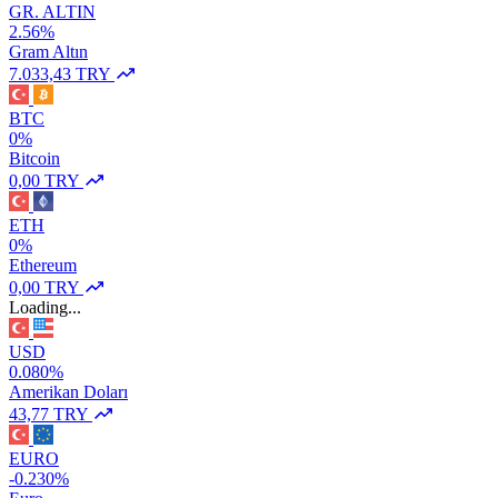
GR. ALTIN
2.56%
Gram Altın
7.033,43 TRY
BTC
0%
Bitcoin
0,00 TRY
ETH
0%
Ethereum
0,00 TRY
Loading...
USD
0.080%
Amerikan Doları
43,77 TRY
EURO
-0.230%