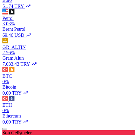
Euro
51,74 TRY
Petrol
3.03%
Brent Petrol
69,46 USD
GR. ALTIN
2.56%
Gram Altın
7.033,43 TRY
BTC
0%
Bitcoin
0,00 TRY
ETH
0%
Ethereum
0,00 TRY
Son Gelişmeler