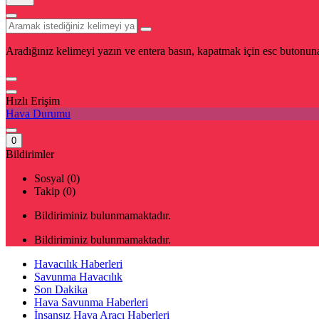
Aradığınız kelimeyi yazın ve entera basın, kapatmak için esc butonuna
Hızlı Erişim
Hava Durumu
0
Bildirimler
Sosyal (0)
Takip (0)
Bildiriminiz bulunmamaktadır.
Bildiriminiz bulunmamaktadır.
Havacılık Haberleri
Savunma Havacılık
Son Dakika
Hava Savunma Haberleri
İnsansız Hava Aracı Haberleri