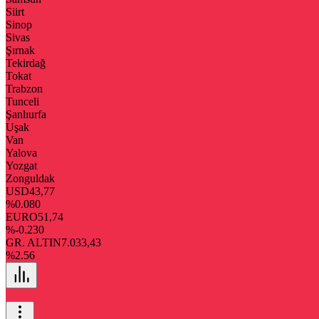
Siirt
Sinop
Sivas
Şırnak
Tekirdağ
Tokat
Trabzon
Tunceli
Şanlıurfa
Uşak
Van
Yalova
Yozgat
Zonguldak
USD
43,77
%0.080
EURO
51,74
%-0.230
GR. ALTIN
7.033,43
%2.56