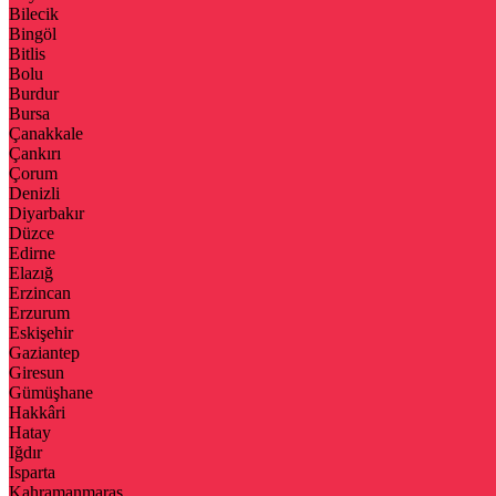
Bilecik
Bingöl
Bitlis
Bolu
Burdur
Bursa
Çanakkale
Çankırı
Çorum
Denizli
Diyarbakır
Düzce
Edirne
Elazığ
Erzincan
Erzurum
Eskişehir
Gaziantep
Giresun
Gümüşhane
Hakkâri
Hatay
Iğdır
Isparta
Kahramanmaraş