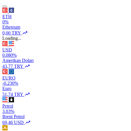
ETH
0%
Ethereum
0,00 TRY
Loading...
USD
0.080%
Amerikan Doları
43,77 TRY
EURO
-0.230%
Euro
51,74 TRY
Petrol
3.03%
Brent Petrol
69,46 USD