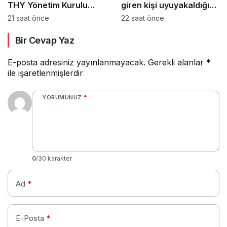
THY Yönetim Kurulu
giren kişi uyuyakaldığı
Başkanı Şeker’e ziyaret
tuvalette yakalandı
21 saat önce
22 saat önce
Bir Cevap Yaz
E-posta adresiniz yayınlanmayacak.
Gerekli alanlar
*
ile işaretlenmişlerdir
YORUMUNUZ
*
0
/30 karakter
Ad
*
E-Posta
*