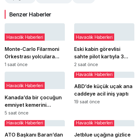
Benzer Haberler
Havacılık Haberleri
Havacılık Haberleri
Monte-Carlo Filarmoni
Eski kabin görevlisi
Orkestrası yolculara
sahte pilot kartıyla 3
uçakta sürpriz konser
ABD hava yolu
1 saat önce
2 saat önce
verdi
şirketinden yüzlerce
Havacılık Haberleri
ücretsiz uçuş aldı
Havacılık Haberleri
ABD’de küçük uçak ana
caddeye acil iniş yaptı
Kanada’da bir çocuğun
19 saat önce
emniyet kemerini
takmaması uçuşu iptal
5 saat önce
ettirdi
Havacılık Haberleri
Havacılık Haberleri
ATO Başkanı Baran’dan
Jetblue uçağına gizlice