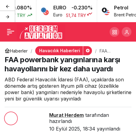
0.080%
EURO
-0.230%
Petrol
FAA powerbank
+
-
0
Euro
Brent Petrol
3,77 TRY
51,74 TRY
yangınlarına karşı
havayollarını bir kez daha
Havacılık Haberleri
Haberler
FAA
powerbank
FAA powerbank yangınlarına karşı
uyardı
yangınlarına
karşı
havayollarını bir kez daha uyardı
havayollarını
bir kez daha
ABD Federal Havacılık İdaresi (FAA), uçaklarda son
uyardı
dönemde artış gösteren lityum pilli cihaz (özellikle
power bank) yangınları nedeniyle havayolu şirketlerine
yeni bir güvenlik uyarısı yayınladı
Murat Herdem
tarafından
hazırlandı
10 Eylül 2025, 18:34
yayınlandı