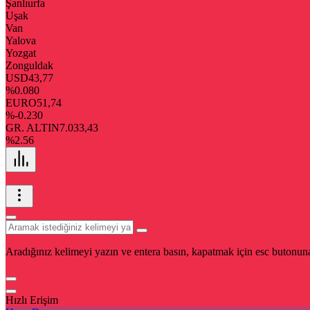
Şanlıurfa
Uşak
Van
Yalova
Yozgat
Zonguldak
USD
43,77
%0.080
EURO
51,74
%-0.230
GR. ALTIN
7.033,43
%2.56
Aradığınız kelimeyi yazın ve entera basın, kapatmak için esc butonuna
Hızlı Erişim