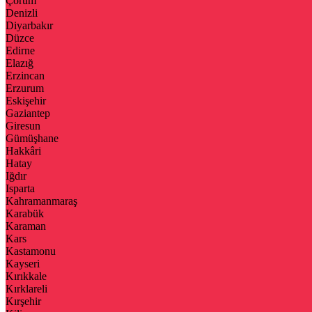
Çorum
Denizli
Diyarbakır
Düzce
Edirne
Elazığ
Erzincan
Erzurum
Eskişehir
Gaziantep
Giresun
Gümüşhane
Hakkâri
Hatay
Iğdır
Isparta
Kahramanmaraş
Karabük
Karaman
Kars
Kastamonu
Kayseri
Kırıkkale
Kırklareli
Kırşehir