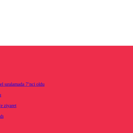
el sıralamada 7’nci oldu
u
 ziyaret
dı