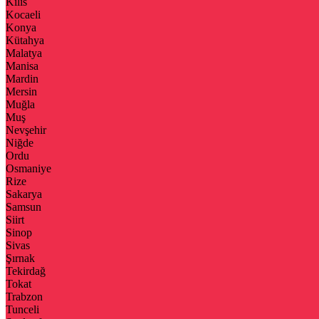
Kilis
Kocaeli
Konya
Kütahya
Malatya
Manisa
Mardin
Mersin
Muğla
Muş
Nevşehir
Niğde
Ordu
Osmaniye
Rize
Sakarya
Samsun
Siirt
Sinop
Sivas
Şırnak
Tekirdağ
Tokat
Trabzon
Tunceli