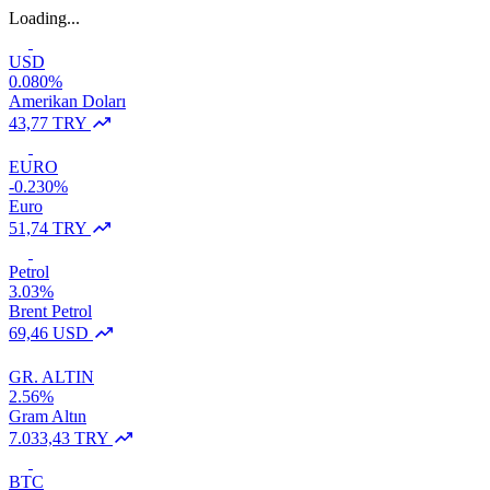
Loading...
USD
0.080%
Amerikan Doları
43,77 TRY
EURO
-0.230%
Euro
51,74 TRY
Petrol
3.03%
Brent Petrol
69,46 USD
GR. ALTIN
2.56%
Gram Altın
7.033,43 TRY
BTC