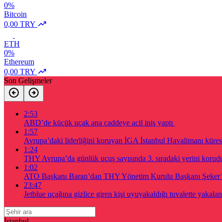
0%
Bitcoin
0,00 TRY
ETH
0%
Ethereum
0,00 TRY
Son Gelişmeler
2:53
ABD’de küçük uçak ana caddeye acil iniş yaptı
1:57
Avrupa’daki liderliğini koruyan İGA İstanbul Havalimanı küres
1:24
THY Avrupa’da günlük uçuş sayısında 3. sıradaki yerini korud
1:02
ATO Başkanı Baran’dan THY Yönetim Kurulu Başkanı Şeker’e
23:47
Jetblue uçağına gizlice giren kişi uyuyakaldığı tuvalette yakalan
İstanbul