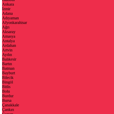
Ankara
İzmir
Adana
Adıyaman
Afyonkarahisar
Ağrı
Aksaray
Amasya
Antalya
Ardahan
Artvin
Aydın
Balıkesir
Bartın
Batman
Bayburt
Bilecik
Bingöl
Bitlis
Bolu
Burdur
Bursa
Çanakkale
Çankırı