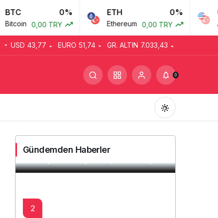
0%
ETH
0%
USD
Ethereum
Amerikan
0,00 TRY
0,00 TRY
USD
43,77
EURO
51,74
GR. ALTIN
7.033,43
0
Cebu Pacific uçağının burun iniş
Gündemden Haberler
takımı pist dönüşünde çim alana çıktı
Gündüz Modu
Gündüz modunu seçin.
2