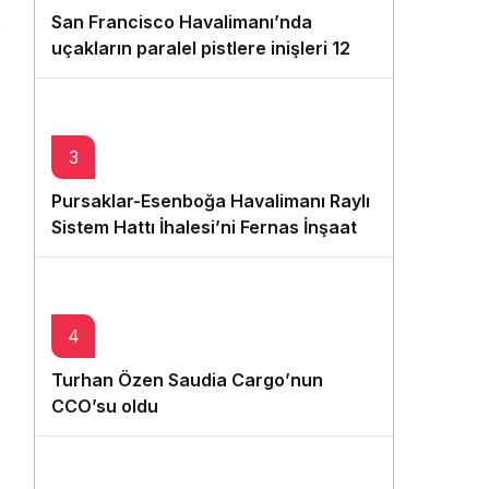
Gece Modu
San Francisco Havalimanı’nda
Gece modunu seçin.
uçakların paralel pistlere inişleri 12
Ağustos’ta yeniden başlıyor
Sistem Modu
Sistem modunu seçin.
3
Pursaklar-Esenboğa Havalimanı Raylı
Sistem Hattı İhalesi’ni Fernas İnşaat-
Tekfen İnşaat İş Ortaklığı kazandı
4
Turhan Özen Saudia Cargo’nun
CCO’su oldu