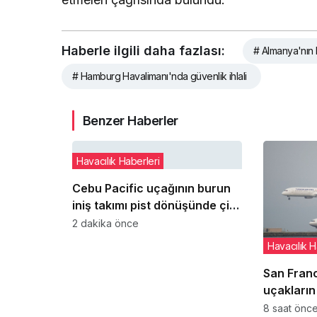
Haberle ilgili daha fazlası:
# Almanya'nın
# Hamburg Havalimanı'nda güvenlik ihlali
Benzer Haberler
Havacılık Haberleri
Cebu Pacific uçağının burun
iniş takımı pist dönüşünde çim
alana çıktı
2 dakika önce
Havacılık H
San Fran
uçakların 
inişleri 
8 saat önc