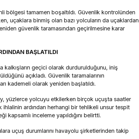
enli bölgesi tamamen boşaltıldı. Güvenlik kontrolünden
rken, uçaklara binmiş olan bazı yolcuların da uçaklardan
rın yeniden güvenlik taramasından geçirilmesine karar
RDINDAN BAŞLATILDI
 kalkışların geçici olarak durdurulduğunu, iniş
rüldüğünü açıkladı. Güvenlik taramalarının
ı kademeli olarak yeniden başlatıldı.
y, yüzlerce yolcuyu etkilerken birçok uçuşta saatler
 ihlalinin ardından herhangi bir tehlikeli unsur tespit
i kapsamlı inceleme yapıldığını belirtti.
ara uçuş durumlarını havayolu şirketlerinden takip