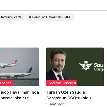
 Hamburg kenti
# Hamburg Havalimanı-HAM
aberleri
Havacılık Haberleri
cisco Havalimanı’nda
Turhan Özen Saudia
paralel pistlere
Cargo’nun CCO’su oldu
12 Ağustos’ta yeniden
e
9 saat önce