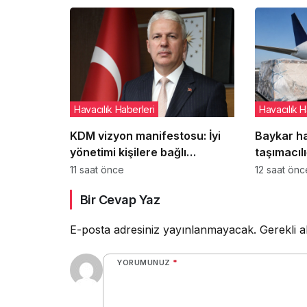
başlıyor
Havacılık Haberleri
Havacılık H
KDM vizyon manifestosu: İyi
Baykar h
yönetimi kişilere bağlı
taşımacılı
olmaktan çıkarıp kurumsal
kurmaya h
11 saat önce
12 saat önc
refleks haline getirmek
Bir Cevap Yaz
E-posta adresiniz yayınlanmayacak.
Gerekli a
YORUMUNUZ
*