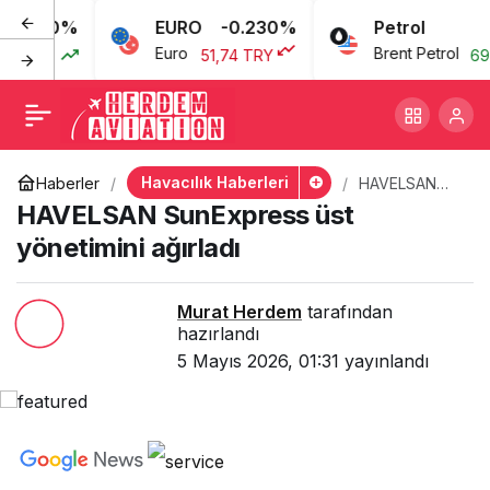
0.080%
EURO
-0.230%
Petrol
HAVELSAN SunExpress
+
-
0
Euro
Brent Petrol
7 TRY
51,74 TRY
69,4
üst yönetimini ağırladı
Havacılık Haberleri
Haberler
HAVELSAN
SunExpress
HAVELSAN SunExpress üst
üst yönetimini
ağırladı
yönetimini ağırladı
Murat Herdem
tarafından
hazırlandı
5 Mayıs 2026, 01:31
yayınlandı