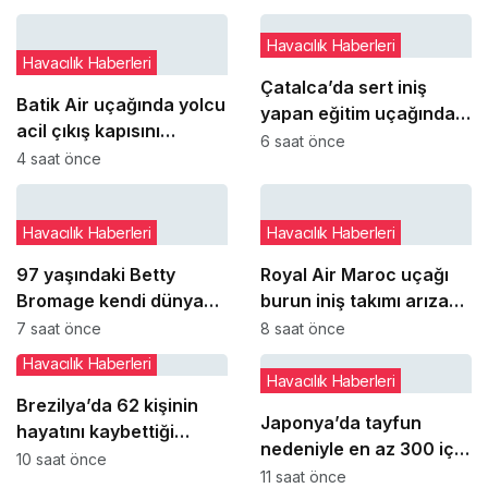
Havacılık Haberleri
Havacılık Haberleri
Çatalca’da sert iniş
Batik Air uçağında yolcu
yapan eğitim uçağındaki
acil çıkış kapısını
öğrenci pilot yaralandı
6 saat önce
açmaya çalıştı
4 saat önce
Havacılık Haberleri
Havacılık Haberleri
97 yaşındaki Betty
Royal Air Maroc uçağı
Bromage kendi dünya
burun iniş takımı arızası
rekorunu yeniden kırdı
nedeniyle pistte kaldı
7 saat önce
8 saat önce
Havacılık Haberleri
Havacılık Haberleri
Brezilya’da 62 kişinin
Japonya’da tayfun
hayatını kaybettiği
nedeniyle en az 300 iç
Voepass kazasında yeni
10 saat önce
hat seferi iptal edildi
11 saat önce
ayrıntılar ortaya çıktı