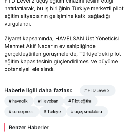
FTD Level 2 uçuş eğitim cihazını teslim ettiği
hatırlatılarak, bu iş birliğinin Türkiye merkezli pilot
eğitim altyapısının gelişimine katkı sağladığı
vurgulandı.
Ziyaret kapsamında, HAVELSAN Üst Yöneticisi
Mehmet Akif Nacar’ın ev sahipliğinde
gerçekleştirilen görüşmelerde, Türkiye’deki pilot
eğitim kapasitesinin güçlendirilmesi ve büyüme
potansiyeli ele alındı.
Haberle ilgili daha fazlası:
# FTD Level 2
# havacılık
# Havelsan
# Pilot eğitimi
# sunexpress
# Türkiye
# uçuş simülatörü
Benzer Haberler