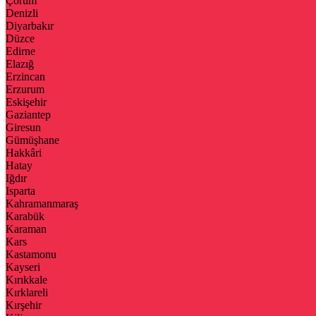
Çorum
Denizli
Diyarbakır
Düzce
Edirne
Elazığ
Erzincan
Erzurum
Eskişehir
Gaziantep
Giresun
Gümüşhane
Hakkâri
Hatay
Iğdır
Isparta
Kahramanmaraş
Karabük
Karaman
Kars
Kastamonu
Kayseri
Kırıkkale
Kırklareli
Kırşehir