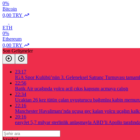
0%
Bitcoin
0,00 TRY
ETH
0%
Ethereum
0,00 TRY
Son Gelişmeler
23:17
İGA Spor Kulübü’nün 3. Geleneksel Satranç Turnuvası tamam
22:56
Batik Air uçağında yolcu acil çıkış kapısını açmaya çalıştı
22:34
Uçaktan 26 kez tütün çalan uyuşturucu bağımlısı kabin memur
22:16
Manchester Havalimanı’nda uçuşa geç kalan yolcu uçağın kalkış
20:16
easyJet 5,7 milyar sterlinlik anlaşmayla ABD’li Apollo tarafında
İstanbul