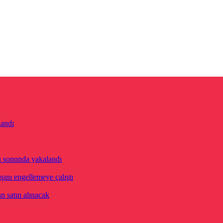
landı
u sonunda yakalandı
ını engellemeye çalıştı
n satın alınacak