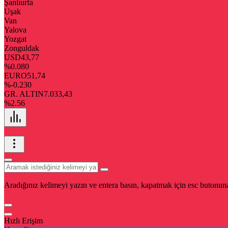
Şanlıurfa
Uşak
Van
Yalova
Yozgat
Zonguldak
USD
43,77
%0.080
EURO
51,74
%-0.230
GR. ALTIN
7.033,43
%2.56
Aradığınız kelimeyi yazın ve entera basın, kapatmak için esc butonuna
Hızlı Erişim