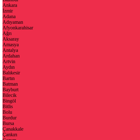
Ankara
İzmir
Adana
Adıyaman
Afyonkarahisar
Ağrı
Aksaray
Amasya
Antalya
Ardahan
Artvin
Aydın
Balıkesir
Bartın
Batman
Bayburt
Bilecik
Bingöl
Bitlis
Bolu
Burdur
Bursa
Çanakkale
Çankırı