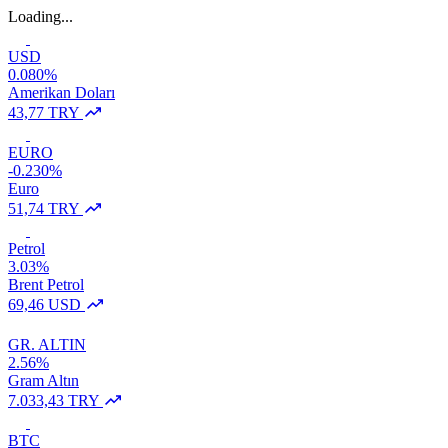
Loading...
USD
0.080%
Amerikan Doları
43,77 TRY
EURO
-0.230%
Euro
51,74 TRY
Petrol
3.03%
Brent Petrol
69,46 USD
GR. ALTIN
2.56%
Gram Altın
7.033,43 TRY
BTC