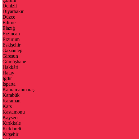
Çorum
Denizli
Diyarbakır
Düzce
Edirne
Elazığ
Erzincan
Erzurum
Eskişehir
Gaziantep
Giresun
Gümüşhane
Hakkâri
Hatay
Iğdır
Isparta
Kahramanmaraş
Karabük
Karaman
Kars
Kastamonu
Kayseri
Kırıkkale
Kırklareli
Kırşehir