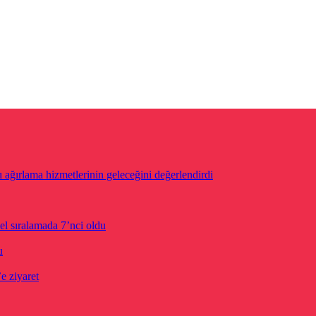
ğırlama hizmetlerinin geleceğini değerlendirdi
el sıralamada 7’nci oldu
u
 ziyaret