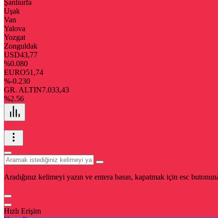
Şanlıurfa
Uşak
Van
Yalova
Yozgat
Zonguldak
USD
43,77
%0.080
EURO
51,74
%-0.230
GR. ALTIN
7.033,43
%2.56
Aradığınız kelimeyi yazın ve entera basın, kapatmak için esc butonuna
Hızlı Erişim