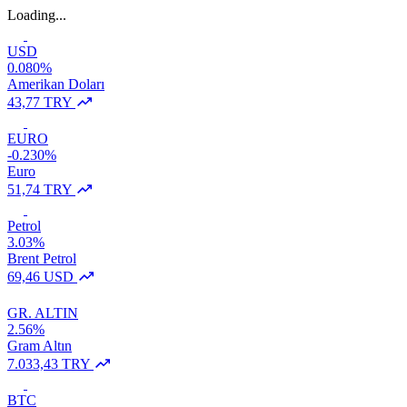
Loading...
USD
0.080%
Amerikan Doları
43,77 TRY
EURO
-0.230%
Euro
51,74 TRY
Petrol
3.03%
Brent Petrol
69,46 USD
GR. ALTIN
2.56%
Gram Altın
7.033,43 TRY
BTC