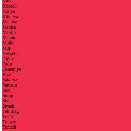
Kilis
Kocaeli
Konya
Kütahya
Malatya
Manisa
Mardin
Mersin
Muğla
Muş
Nevşehir
Niğde
Ordu
Osmaniye
Rize
Sakarya
Samsun
Siirt
Sinop
Sivas
Şırnak
Tekirdağ
Tokat
Trabzon
Tunceli