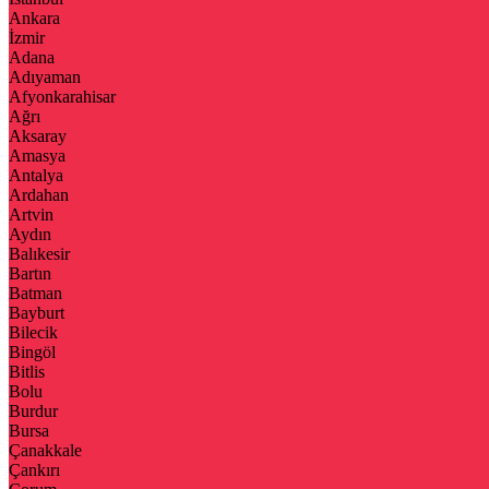
Ankara
İzmir
Adana
Adıyaman
Afyonkarahisar
Ağrı
Aksaray
Amasya
Antalya
Ardahan
Artvin
Aydın
Balıkesir
Bartın
Batman
Bayburt
Bilecik
Bingöl
Bitlis
Bolu
Burdur
Bursa
Çanakkale
Çankırı