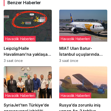
Benzer Haberler
Havacılık Haberleri
Havacılık Haberleri
Leipzig/Halle
MIAT Ulan Batur-
Havalimanı’na yaklaşan
İstanbul uçuşlarında
DHL uçağı bilinmeyen
geçici güzergah
3 saat önce
3 saat önce
cisimle çarpıştı
değişikliğine gitti
Havacılık Haberleri
Havacılık Haberleri
SyriaJet’ten Türkiye’de
Rusya’da zorunlu iniş