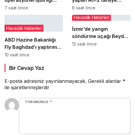
operasyonel işbirliği
yapan An-2 tahliye
adımı
sırasında daha ağır
7 saat önce
8 saat önce
hasar gördü
Havacılık Haberleri
Havacılık Haberleri
İzmir’de yangın
söndürme uçağı Beydağ
ABD Hazine Bakanlığı
Baraj Göleti’nde yeniden
12 saat önce
Fly Baghdad’ı yaptırım
havalanamadı
listesinden çıkardı
10 saat önce
Bir Cevap Yaz
E-posta adresiniz yayınlanmayacak.
Gerekli alanlar
*
ile işaretlenmişlerdir
YORUMUNUZ
*