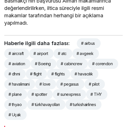
Basmakçı’nın başvurusu Alman makamlarınca
değerlendirilirken, iltica süreciyle ilgili resmi
makamlar tarafından herhangi bir açıklama
yapılmadı.
Haberle ilgili daha fazlası:
# airbus
# aircraft
# airport
# atc
# avgeek
# aviation
# Boeing
# cabincrew
# corendon
# dhmi
# flight
# flights
# havacılık
# havalimani
# love
# pegasus
# pilot
# plane
# spotter
# sunexpress
# THY
# thyao
# türkhavayolları
# turkishairlines
# Uçak