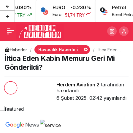
0.080%
EURO
-0.230%
Petrol
İltica Eden Kabin Memuru
+
-
0
Euro
Brent Petrol
3,77 TRY
51,74 TRY
Geri Mi Gönderildi?
Havacılık Haberleri
Haberler
İltica Eden
Kabin Memuru
İltica Eden Kabin Memuru Geri Mi
Geri Mi
Gönderildi?
Gönderildi?
Herdem Aviation 2
tarafından
hazırlandı
6 Şubat 2025, 02:42
yayınlandı