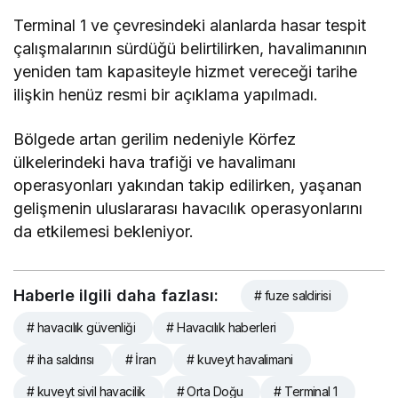
Terminal 1 ve çevresindeki alanlarda hasar tespit
çalışmalarının sürdüğü belirtilirken, havalimanının
yeniden tam kapasiteyle hizmet vereceği tarihe
ilişkin henüz resmi bir açıklama yapılmadı.
Bölgede artan gerilim nedeniyle Körfez
ülkelerindeki hava trafiği ve havalimanı
operasyonları yakından takip edilirken, yaşanan
gelişmenin uluslararası havacılık operasyonlarını
da etkilemesi bekleniyor.
Haberle ilgili daha fazlası:
# fuze saldirisi
# havacılık güvenliği
# Havacılık haberleri
# iha saldırısı
# İran
# kuveyt havalimani
# kuveyt sivil havacilik
# Orta Doğu
# Terminal 1