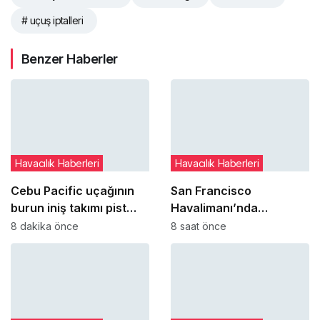
# uçuş iptalleri
Benzer Haberler
Havacılık Haberleri
Havacılık Haberleri
Cebu Pacific uçağının
San Francisco
burun iniş takımı pist
Havalimanı’nda
dönüşünde çim alana
uçakların paralel
8 dakika önce
8 saat önce
çıktı
pistlere inişleri 12
Ağustos’ta yeniden
başlıyor