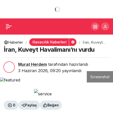
İran, Kuveyt
+
-
0
Paylaş
Havalimanı’nı vurdu
Havacılık Haberleri
Haberler
İran, Kuveyt
Havalimanı’nı
İran, Kuveyt Havalimanı’nı vurdu
vurdu
Murat Herdem
tarafından hazırlandı
3 Haziran 2026, 09:20
yayınlandı
Screenshot
0
Paylaş
Beğen