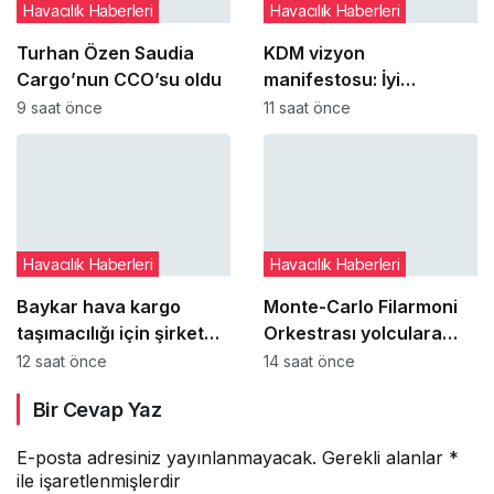
Havacılık Haberleri
Havacılık Haberleri
Turhan Özen Saudia
KDM vizyon
Cargo’nun CCO’su oldu
manifestosu: İyi
yönetimi kişilere bağlı
9 saat önce
11 saat önce
olmaktan çıkarıp
kurumsal refleks haline
getirmek
Havacılık Haberleri
Havacılık Haberleri
Baykar hava kargo
Monte-Carlo Filarmoni
taşımacılığı için şirket
Orkestrası yolculara
kurmaya hazırlanıyor
uçakta sürpriz konser
12 saat önce
14 saat önce
verdi
Bir Cevap Yaz
E-posta adresiniz yayınlanmayacak.
Gerekli alanlar
*
ile işaretlenmişlerdir