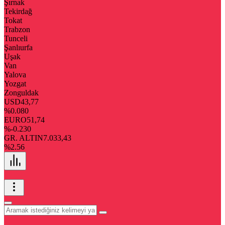
Şırnak
Tekirdağ
Tokat
Trabzon
Tunceli
Şanlıurfa
Uşak
Van
Yalova
Yozgat
Zonguldak
USD
43,77
%0.080
EURO
51,74
%-0.230
GR. ALTIN
7.033,43
%2.56