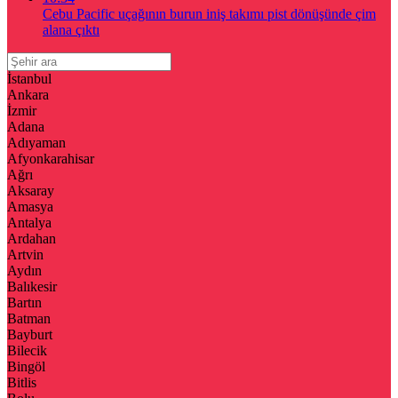
Cebu Pacific uçağının burun iniş takımı pist dönüşünde çim
alana çıktı
İstanbul
Ankara
İzmir
Adana
Adıyaman
Afyonkarahisar
Ağrı
Aksaray
Amasya
Antalya
Ardahan
Artvin
Aydın
Balıkesir
Bartın
Batman
Bayburt
Bilecik
Bingöl
Bitlis