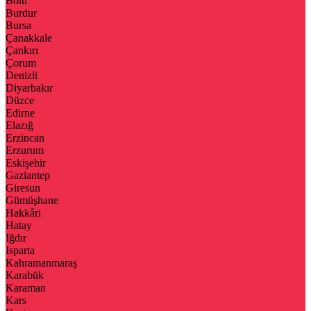
Bolu
Burdur
Bursa
Çanakkale
Çankırı
Çorum
Denizli
Diyarbakır
Düzce
Edirne
Elazığ
Erzincan
Erzurum
Eskişehir
Gaziantep
Giresun
Gümüşhane
Hakkâri
Hatay
Iğdır
Isparta
Kahramanmaraş
Karabük
Karaman
Kars