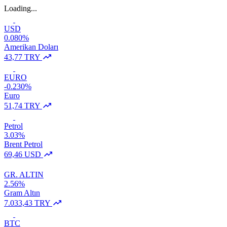
Loading...
USD
0.080%
Amerikan Doları
43,77 TRY
EURO
-0.230%
Euro
51,74 TRY
Petrol
3.03%
Brent Petrol
69,46 USD
GR. ALTIN
2.56%
Gram Altın
7.033,43 TRY
BTC