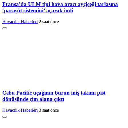
Fransa’da ULM tipi hava aracı ayçiçeği tarlasına
‘paraşüt sistemini’ açarak indi
Havacılık Haberleri
2 saat önce
Cebu Pacific uçağının burun iniş takımı pist
dönüşünde çim alana çıktı
Havacılık Haberleri
3 saat önce