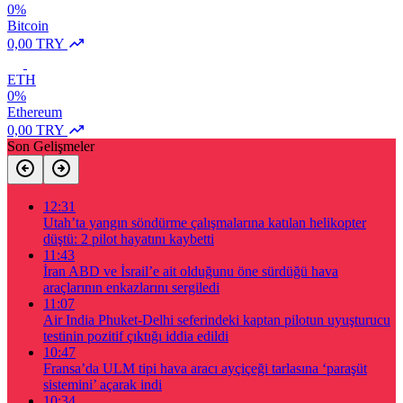
0%
Bitcoin
0,00 TRY
ETH
0%
Ethereum
0,00 TRY
Son Gelişmeler
12:31
Utah’ta yangın söndürme çalışmalarına katılan helikopter
düştü: 2 pilot hayatını kaybetti
11:43
İran ABD ve İsrail’e ait olduğunu öne sürdüğü hava
araçlarının enkazlarını sergiledi
11:07
Air India Phuket-Delhi seferindeki kaptan pilotun uyuşturucu
testinin pozitif çıktığı iddia edildi
10:47
Fransa’da ULM tipi hava aracı ayçiçeği tarlasına ‘paraşüt
sistemini’ açarak indi
10:34