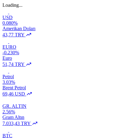
Loading...
USD
0.080%
Amerikan Doları
43,77 TRY
EURO
-0.230%
Euro
51,74 TRY
Petrol
3.03%
Brent Petrol
69,46 USD
GR. ALTIN
2.56%
Gram Altın
7.033,43 TRY
BTC