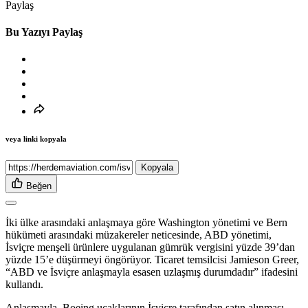
Paylaş
Bu Yazıyı Paylaş
veya linki kopyala
Kopyala
Beğen
İki ülke arasındaki anlaşmaya göre Washington yönetimi ve Bern
hükümeti arasındaki müzakereler neticesinde, ABD yönetimi,
İsviçre menşeli ürünlere uygulanan gümrük vergisini yüzde 39’dan
yüzde 15’e düşürmeyi öngörüyor. Ticaret temsilcisi Jamieson Greer,
“ABD ve İsviçre anlaşmayla esasen uzlaşmış durumdadır” ifadesini
kullandı.
Anlaşmayla, Boeing uçaklarının İsviçre tarafından satın alınması