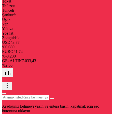
Tokat
Trabzon
Tunceli
Şanlıurfa
Uşak
Van
Yalova
Yozgat
Zonguldak
USD
43,77
%0.080
EURO
51,74
%-0.230
GR. ALTIN
7.033,43
%2.56
Aradığınız kelimeyi yazın ve entera basın, kapatmak için esc
butonuna tıklayın.