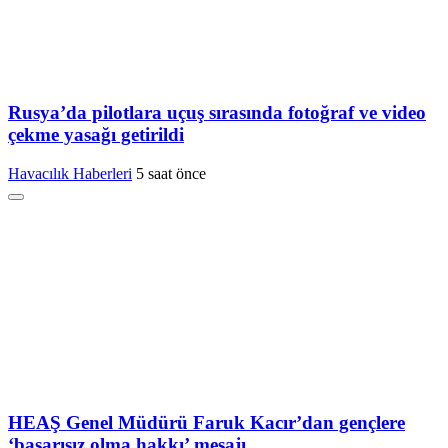
Rusya’da pilotlara uçuş sırasında fotoğraf ve video
çekme yasağı getirildi
Havacılık Haberleri
5 saat önce
HEAŞ Genel Müdürü Faruk Kacır’dan gençlere
‘başarısız olma hakkı’ mesajı