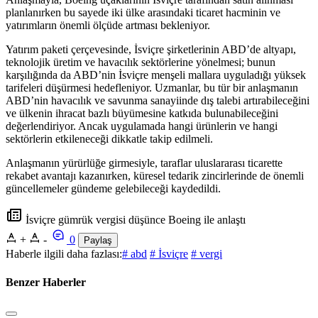
planlanırken bu sayede iki ülke arasındaki ticaret hacminin ve
yatırımların önemli ölçüde artması bekleniyor.
Yatırım paketi çerçevesinde, İsviçre şirketlerinin ABD’de altyapı,
teknolojik üretim ve havacılık sektörlerine yönelmesi; bunun
karşılığında da ABD’nin İsviçre menşeli mallara uyguladığı yüksek
tarifeleri düşürmesi hedefleniyor. Uzmanlar, bu tür bir anlaşmanın
ABD’nin havacılık ve savunma sanayiinde dış talebi artırabileceğini
ve ülkenin ihracat bazlı büyümesine katkıda bulunabileceğini
değerlendiriyor. Ancak uygulamada hangi ürünlerin ve hangi
sektörlerin etkileneceği dikkatle takip edilmeli.
Anlaşmanın yürürlüğe girmesiyle, taraflar uluslararası ticarette
rekabet avantajı kazanırken, küresel tedarik zincirlerinde de önemli
güncellemeler gündeme gelebileceği kaydedildi.
İsviçre gümrük vergisi düşünce Boeing ile anlaştı
+
-
0
Paylaş
Haberle ilgili daha fazlası:
# abd
# İsviçre
# vergi
Benzer Haberler