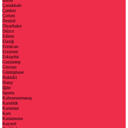
Bursa
Çanakkale
Çankırı
Çorum
Denizli
Diyarbakır
Düzce
Edirne
Elazığ
Erzincan
Erzurum
Eskişehir
Gaziantep
Giresun
Gümüşhane
Hakkâri
Hatay
Iğdır
Isparta
Kahramanmaraş
Karabük
Karaman
Kars
Kastamonu
Kayseri