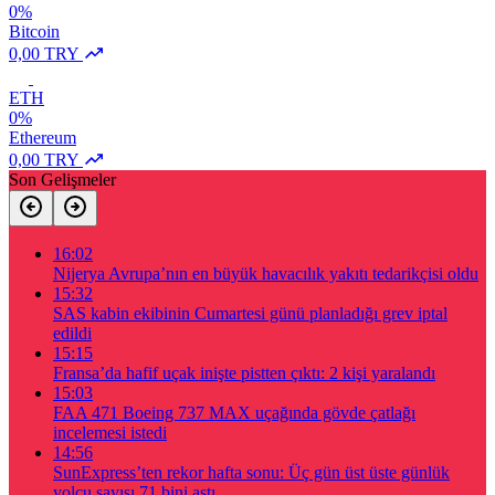
0%
Bitcoin
0,00 TRY
ETH
0%
Ethereum
0,00 TRY
Son Gelişmeler
16:02
Nijerya Avrupa’nın en büyük havacılık yakıtı tedarikçisi oldu
15:32
SAS kabin ekibinin Cumartesi günü planladığı grev iptal
edildi
15:15
Fransa’da hafif uçak inişte pistten çıktı: 2 kişi yaralandı
15:03
FAA 471 Boeing 737 MAX uçağında gövde çatlağı
incelemesi istedi
14:56
SunExpress’ten rekor hafta sonu: Üç gün üst üste günlük
yolcu sayısı 71 bini aştı