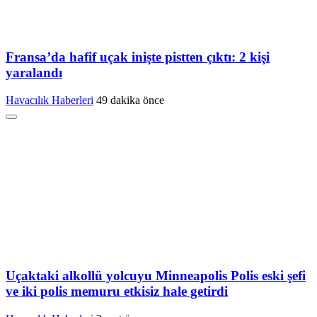
Fransa’da hafif uçak inişte pistten çıktı: 2 kişi
yaralandı
Havacılık Haberleri
49 dakika önce
Uçaktaki alkollü yolcuyu Minneapolis Polis eski şefi
ve iki polis memuru etkisiz hale getirdi