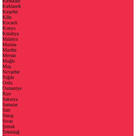
Kırıkkale
Kırklareli
Kırşehir
Kilis
Kocaeli
Konya
Kütahya
Malatya
Manisa
Mardin
Mersin
Muğla
Muş
Nevşehir
Niğde
Ordu
Osmaniye
Rize
Sakarya
Samsun
Siirt
Sinop
Sivas
Şırnak
Tekirdağ