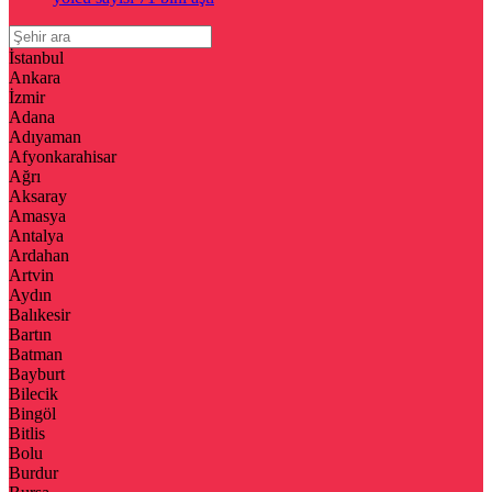
İstanbul
Ankara
İzmir
Adana
Adıyaman
Afyonkarahisar
Ağrı
Aksaray
Amasya
Antalya
Ardahan
Artvin
Aydın
Balıkesir
Bartın
Batman
Bayburt
Bilecik
Bingöl
Bitlis
Bolu
Burdur