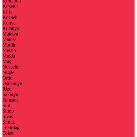
Kırklareli
Kırşehir
Kilis
Kocaeli
Konya
Kütahya
Malatya
Manisa
Mardin
Mersin
Muğla
Muş
Nevşehir
Niğde
Ordu
Osmaniye
Rize
Sakarya
Samsun
Siirt
Sinop
Sivas
Şırnak
Tekirdağ
Tokat