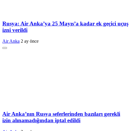
Rusya: Air Anka’ya 25 Mayıs’a kadar ek geçici uçuş
izni verildi
Air Anka
2 ay önce
Air Anka’nın Rusya seferlerinden bazıları gerekli
izin alınamadığından iptal edildi