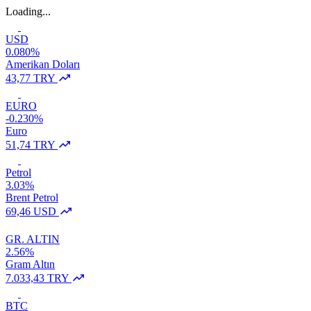
Loading...
USD
0.080%
Amerikan Doları
43,77 TRY
EURO
-0.230%
Euro
51,74 TRY
Petrol
3.03%
Brent Petrol
69,46 USD
GR. ALTIN
2.56%
Gram Altın
7.033,43 TRY
BTC