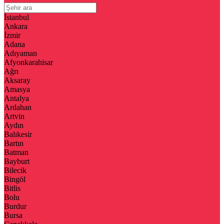
İstanbul
Ankara
İzmir
Adana
Adıyaman
Afyonkarahisar
Ağrı
Aksaray
Amasya
Antalya
Ardahan
Artvin
Aydın
Balıkesir
Bartın
Batman
Bayburt
Bilecik
Bingöl
Bitlis
Bolu
Burdur
Bursa