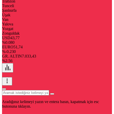
Trabzon
Tunceli
Şanlıurfa
Uşak
Van
Yalova
Yozgat
Zonguldak
USD
43,77
%0.080
EURO
51,74
%-0.230
GR. ALTIN
7.033,43
%2.56
Aradığınız kelimeyi yazın ve entera basın, kapatmak için esc
butonuna tıklayın.