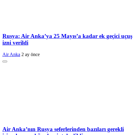
Rusya: Air Anka’ya 25 Mayıs’a kadar ek geçici uçuş
izni verildi
Air Anka
2 ay önce
Air Anka’nın Rusya seferlerinden bazıları gerekli