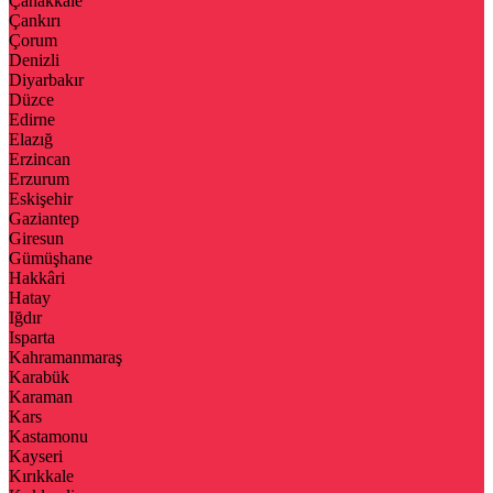
Çanakkale
Çankırı
Çorum
Denizli
Diyarbakır
Düzce
Edirne
Elazığ
Erzincan
Erzurum
Eskişehir
Gaziantep
Giresun
Gümüşhane
Hakkâri
Hatay
Iğdır
Isparta
Kahramanmaraş
Karabük
Karaman
Kars
Kastamonu
Kayseri
Kırıkkale