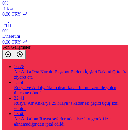
0%
Bitcoin
0,00 TRY
ETH
0%
Ethereum
0,00 TRY
Son Gelişmeler
16:28
Air Anka İcra Kurulu Başkanı Badem İçişleri Bakani Çiftci’yi
ziyaret etti
13:58
Rusya ve Antalya’da mahsur kalan binin üzerinde yolcu
ülkesine döndü
22:41
Rusya: Air Anka’ya 25 Mayıs’a kadar ek geçici uçuş izni
verildi
13:40
Air Anka’nın Rusya seferlerinden bazıları gerekli izin
alınamadığından iptal edildi