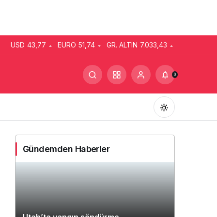
USD
43,77
EURO
51,74
GR. ALTIN
7.033,43
0
Gündemden Haberler
Gündüz Modu
Gündüz modunu seçin.