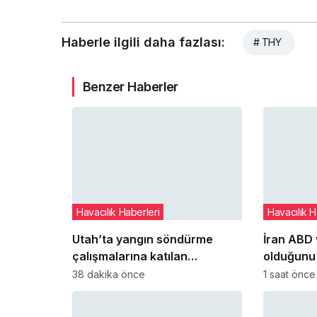
Haberle ilgili daha fazlası:
# THY
Benzer Haberler
Havacılık Haberleri
Havacılık H
Utah’ta yangın söndürme
İran ABD v
çalışmalarına katılan
olduğunu
helikopter düştü: 2 pilot
araçların
38 dakika önce
1 saat önce
hayatını kaybetti
sergiledi