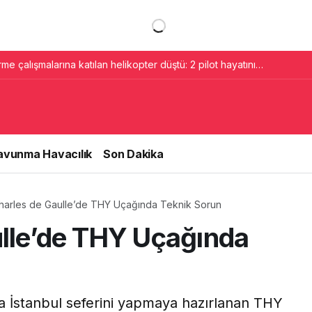
e çalışmalarına katılan helikopter düştü: 2 pilot hayatını
avunma Havacılık
Son Dakika
Charles de Gaulle’de THY Uçağında Teknik Sorun
ulle’de THY Uçağında
a İstanbul seferini yapmaya hazırlanan THY