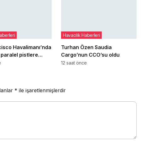
aberleri
Havacılık Haberleri
cisco Havalimanı’nda
Turhan Özen Saudia
paralel pistlere
Cargo’nun CCO’su oldu
12 Ağustos’ta yeniden
e
12 saat önce
lanlar
*
ile işaretlenmişlerdir