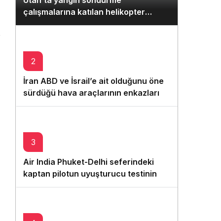
Utah’ta yangın söndürme
Gece Modu
çalışmalarına katılan helikopter
Gece modunu seçin.
düştü: 2 pilot hayatını kaybetti
Sistem Modu
Sistem modunu seçin.
2
İran ABD ve İsrail’e ait olduğunu öne
sürdüğü hava araçlarının enkazlarını
sergiledi
3
Air India Phuket-Delhi seferindeki
kaptan pilotun uyuşturucu testinin
pozitif çıktığı iddia edildi