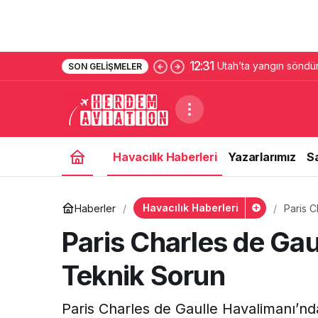
12:31
Utah’ta yangın söndürm
SON GELIŞMELER
kaybetti
Havacılık Haberleri
Yazarlarımız
S
Havacılık Haberleri
Haberler
Paris 
Paris Charles de Ga
Teknik Sorun
Paris Charles de Gaulle Havalimanı’nd