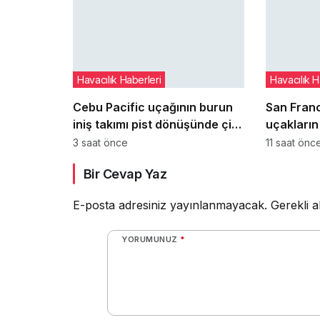
Havacılık Haberleri
Havacılık H
Cebu Pacific uçağının burun
San Fran
iniş takımı pist dönüşünde çim
uçakların 
alana çıktı
inişleri 
3 saat önce
11 saat önc
başlıyor
Bir Cevap Yaz
E-posta adresiniz yayınlanmayacak.
Gerekli a
YORUMUNUZ
*