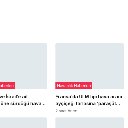
aberleri
Havacılık Haberleri
e İsrail’e ait
Fransa’da ULM tipi hava aracı
 öne sürdüğü hava
ayçiçeği tarlasına ‘paraşüt
ın enkazlarını
sistemini’ açarak indi
2 saat önce