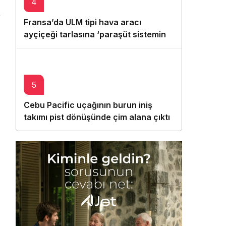
4
Fransa’da ULM tipi hava aracı
ayçiçeği tarlasına ‘paraşüt sistemini’
açarak indi
5
Cebu Pacific uçağının burun iniş
takımı pist dönüşünde çim alana çıktı