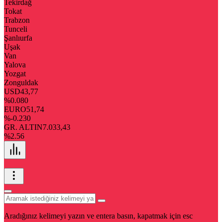
Tekirdağ
Tokat
Trabzon
Tunceli
Şanlıurfa
Uşak
Van
Yalova
Yozgat
Zonguldak
USD
43,77
%0.080
EURO
51,74
%-0.230
GR. ALTIN
7.033,43
%2.56
Aradığınız kelimeyi yazın ve entera basın, kapatmak için esc