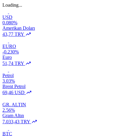
Loading...
USD
0.080%
Amerikan Doları
43,77 TRY
EURO
-0.230%
Euro
51,74 TRY
Petrol
3.03%
Brent Petrol
69,46 USD
GR. ALTIN
2.56%
Gram Altın
7.033,43 TRY
BTC