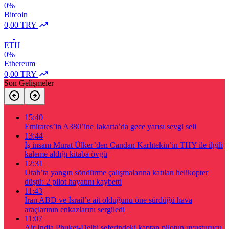
0%
Bitcoin
0,00 TRY
ETH
0%
Ethereum
0,00 TRY
Son Gelişmeler
15:40
Emirates’in A380’ine Jakarta’da gece yarısı sevgi seli
13:44
İş insanı Murat Ülker’den Candan Karlıtekin’in THY ile ilgili
kaleme aldığı kitaba övgü
12:31
Utah’ta yangın söndürme çalışmalarına katılan helikopter
düştü: 2 pilot hayatını kaybetti
11:43
İran ABD ve İsrail’e ait olduğunu öne sürdüğü hava
araçlarının enkazlarını sergiledi
11:07
Air India Phuket-Delhi seferindeki kaptan pilotun uyuşturucu