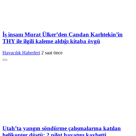
İş insanı Murat Ülker’den Candan Karlıtekin’in
THY ile ilgili kaleme aldığı kitaba övgü
Havacılık Haberleri
2 saat önce
Utah’ta yangın söndürme çalışmalarına katılan
helikopter düştü: 2 pilot hayatını kaybetti