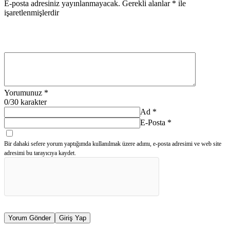
E-posta adresiniz yayınlanmayacak.
Gerekli alanlar
*
ile
işaretlenmişlerdir
Yorumunuz
*
0
/30 karakter
Ad
*
E-Posta
*
Bir dahaki sefere yorum yaptığımda kullanılmak üzere adımı, e-posta adresimi ve web site
adresimi bu tarayıcıya kaydet.
Yorum Gönder
Giriş Yap