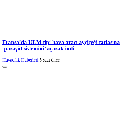
Fransa’da ULM tipi hava aracı ayçiçeği tarlasına
‘paraşüt sistemini’ açarak indi
Havacılık Haberleri
5 saat önce