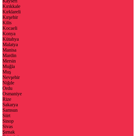
Kayseri
Kırıkkale
Kırklareli
Kırşehir
Kilis
Kocaeli
Konya
Kütahya
Malatya
Manisa
Mardin
Mersin
Muğla
Muş
Nevşehir
Niğde
Ordu
Osmaniye
Rize
Sakarya
Samsun
Siirt
Sinop
Sivas
Şırnak