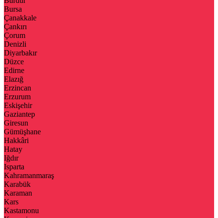
Burdur
Bursa
Çanakkale
Çankırı
Çorum
Denizli
Diyarbakır
Düzce
Edirne
Elazığ
Erzincan
Erzurum
Eskişehir
Gaziantep
Giresun
Gümüşhane
Hakkâri
Hatay
Iğdır
Isparta
Kahramanmaraş
Karabük
Karaman
Kars
Kastamonu