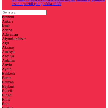
testinin pozitif çıktığı iddia edildi
İstanbul
Ankara
İzmir
Adana
Adıyaman
Afyonkarahisar
Ağrı
Aksaray
Amasya
Antalya
Ardahan
Artvin
Aydın
Balıkesir
Bartın
Batman
Bayburt
Bilecik
Bingöl
Bitlis
Bolu