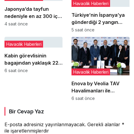
Havacılık Haberleri
Japonya’da tayfun
Türkiye’nin İspanya’ya
nedeniyle en az 300 iç
gönderdiği 2 yangın
hat seferi iptal edildi
4 saat önce
söndürme uçağı
5 saat önce
görevini tamamlayarak
yurda döndü
Havacılık Haberleri
Kabin görevlisinin
bagajından yaklaşık 22
bin dolarlık şarap çıktı
6 saat önce
Havacılık Haberleri
Enova by Veolia TAV
Havalimanları ile
Türkiye’deki Enerji
6 saat önce
Performans
Bir Cevap Yaz
Sözleşmelerine imza attı
E-posta adresiniz yayınlanmayacak.
Gerekli alanlar
*
ile işaretlenmişlerdir