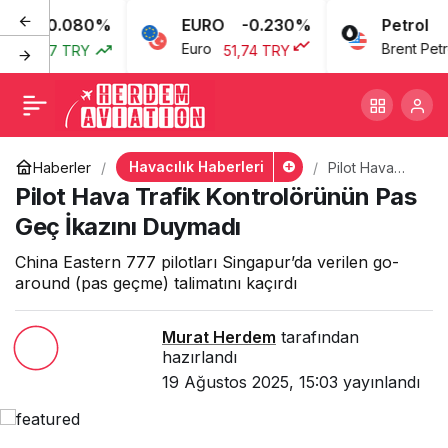
0.080%
EURO
-0.230%
Petrol
Pilot Hava Trafik
+
-
0
Euro
Brent Petrol
43,77 TRY
51,74 TRY
Kontrolörünün Pas Geç
İkazını Duymadı
Havacılık Haberleri
Haberler
Pilot Hava
Trafik
Pilot Hava Trafik Kontrolörünün Pas
Kontrolörünün
Pas Geç
Geç İkazını Duymadı
İkazını
Duymadı
China Eastern 777 pilotları Singapur’da verilen go-
around (pas geçme) talimatını kaçırdı
Murat Herdem
tarafından
hazırlandı
19 Ağustos 2025, 15:03
yayınlandı