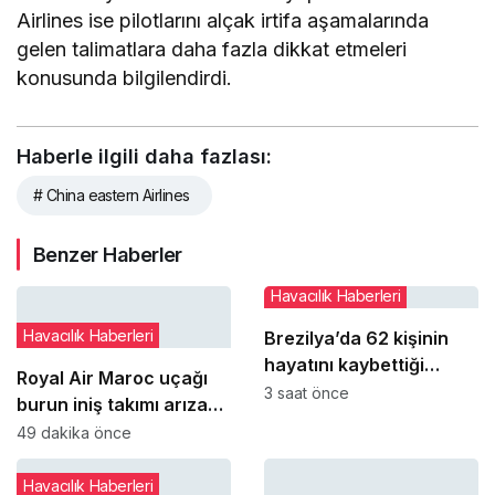
Airlines ise pilotlarını alçak irtifa aşamalarında
gelen talimatlara daha fazla dikkat etmeleri
konusunda bilgilendirdi.
Haberle ilgili daha fazlası:
# China eastern Airlines
Benzer Haberler
Havacılık Haberleri
Havacılık Haberleri
Brezilya’da 62 kişinin
hayatını kaybettiği
Royal Air Maroc uçağı
Voepass kazasında yeni
3 saat önce
burun iniş takımı arızası
ayrıntılar ortaya çıktı
nedeniyle pistte kaldı
49 dakika önce
Havacılık Haberleri