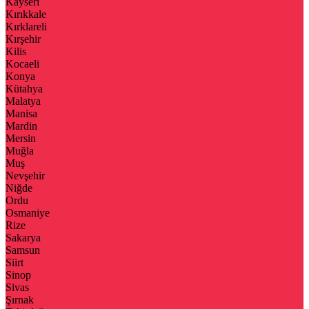
Kayseri
Kırıkkale
Kırklareli
Kırşehir
Kilis
Kocaeli
Konya
Kütahya
Malatya
Manisa
Mardin
Mersin
Muğla
Muş
Nevşehir
Niğde
Ordu
Osmaniye
Rize
Sakarya
Samsun
Siirt
Sinop
Sivas
Şırnak