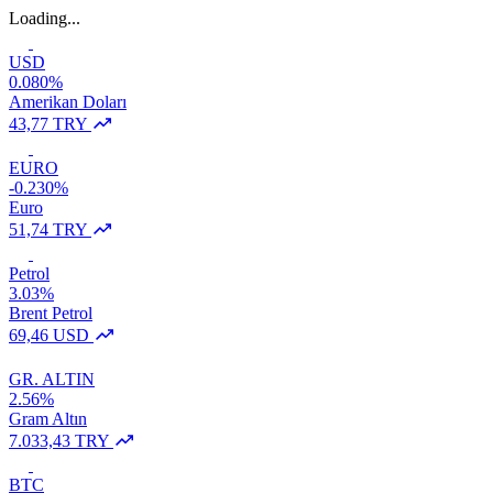
Loading...
USD
0.080%
Amerikan Doları
43,77 TRY
EURO
-0.230%
Euro
51,74 TRY
Petrol
3.03%
Brent Petrol
69,46 USD
GR. ALTIN
2.56%
Gram Altın
7.033,43 TRY
BTC