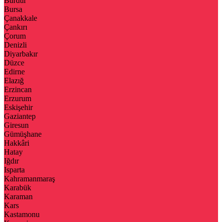
Burdur
Bursa
Çanakkale
Çankırı
Çorum
Denizli
Diyarbakır
Düzce
Edirne
Elazığ
Erzincan
Erzurum
Eskişehir
Gaziantep
Giresun
Gümüşhane
Hakkâri
Hatay
Iğdır
Isparta
Kahramanmaraş
Karabük
Karaman
Kars
Kastamonu