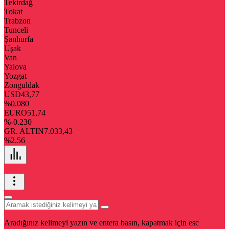
Tekirdağ
Tokat
Trabzon
Tunceli
Şanlıurfa
Uşak
Van
Yalova
Yozgat
Zonguldak
USD
43,77
%0.080
EURO
51,74
%-0.230
GR. ALTIN
7.033,43
%2.56
Aradığınız kelimeyi yazın ve entera basın, kapatmak için esc