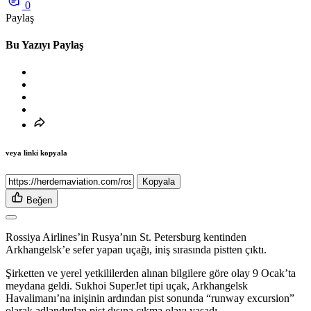
0
Paylaş
Bu Yazıyı Paylaş
veya linki kopyala
Kopyala
Beğen
Rossiya Airlines’in Rusya’nın St. Petersburg kentinden
Arkhangelsk’e sefer yapan uçağı, iniş sırasında pistten çıktı.
Şirketten ve yerel yetkililerden alınan bilgilere göre olay 9 Ocak’ta
meydana geldi. Sukhoi SuperJet tipi uçak, Arkhangelsk
Havalimanı’na inişinin ardından pist sonunda “runway excursion”
olarak adlandırılan pist dışına çıkma olayı yaşadı