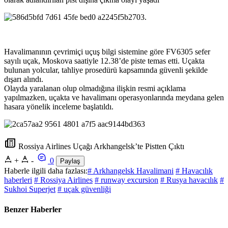
.
Havalimanının çevrimiçi uçuş bilgi sistemine göre FV6305 sefer
sayılı uçak, Moskova saatiyle 12.38’de piste temas etti. Uçakta
bulunan yolcular, tahliye prosedürü kapsamında güvenli şekilde
dışarı alındı.
Olayda yaralanan olup olmadığına ilişkin resmi açıklama
yapılmazken, uçakta ve havalimanı operasyonlarında meydana gelen
hasara yönelik inceleme başlatıldı.
Rossiya Airlines Uçağı Arkhangelsk’te Pistten Çıktı
+
-
0
Paylaş
Haberle ilgili daha fazlası:
# Arkhangelsk Havalimani
# Havacılık
haberleri
# Rossiya Airlines
# runway excursion
# Rusya havacılık
#
Sukhoi Superjet
# uçak güvenliği
Benzer Haberler