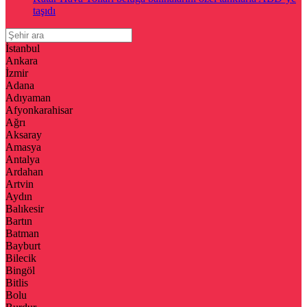
taşıdı
İstanbul
Ankara
İzmir
Adana
Adıyaman
Afyonkarahisar
Ağrı
Aksaray
Amasya
Antalya
Ardahan
Artvin
Aydın
Balıkesir
Bartın
Batman
Bayburt
Bilecik
Bingöl
Bitlis
Bolu