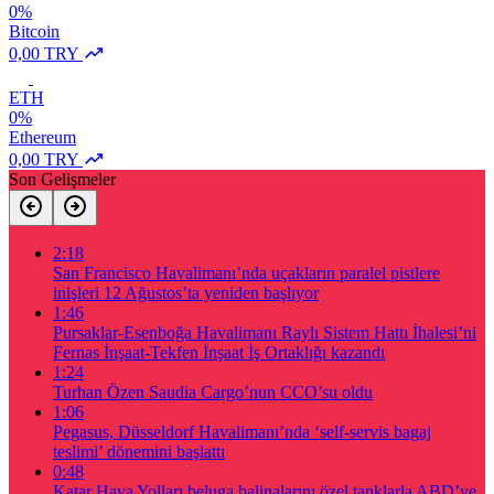
0%
Bitcoin
0,00 TRY
ETH
0%
Ethereum
0,00 TRY
Son Gelişmeler
2:18
San Francisco Havalimanı’nda uçakların paralel pistlere
inişleri 12 Ağustos’ta yeniden başlıyor
1:46
Pursaklar-Esenboğa Havalimanı Raylı Sistem Hattı İhalesi’ni
Fernas İnşaat-Tekfen İnşaat İş Ortaklığı kazandı
1:24
Turhan Özen Saudia Cargo’nun CCO’su oldu
1:06
Pegasus, Düsseldorf Havalimanı’nda ‘self-servis bagaj
teslimi’ dönemini başlattı
0:48
Katar Hava Yolları beluga balinalarını özel tanklarla ABD’ye