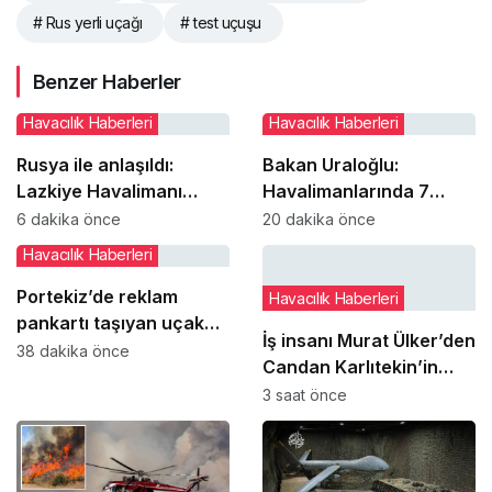
# Rus yerli uçağı
# test uçuşu
Benzer Haberler
Havacılık Haberleri
Havacılık Haberleri
Rusya ile anlaşıldı:
Bakan Uraloğlu:
Lazkiye Havalimanı
Havalimanlarında 7
tamamen Suriye
ayda 138,7 milyon
6 dakika önce
20 dakika önce
yönetimine geçiyor
yolcuya hizmet verildi
Havacılık Haberleri
Portekiz’de reklam
Havacılık Haberleri
pankartı taşıyan uçak
İş insanı Murat Ülker’den
düştü: 28 yaşındaki pilot
38 dakika önce
Candan Karlıtekin’in
hayatını kaybetti
THY ile ilgili kaleme
3 saat önce
aldığı kitaba övgü