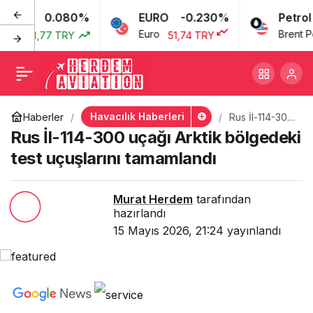
0.080%
EURO
-0.230%
Petrol
Rus İl-114-300 uçağı Arktik
+
-
0
ı
Euro
Brent Petro
43,77 TRY
51,74 TRY
bölgedeki test uçuşlarını
tamamlandı
Havacılık Haberleri
Haberler
Rus İl-114-300
uçağı Arktik
Rus İl-114-300 uçağı Arktik bölgedeki
bölgedeki
test uçuşlarını
test uçuşlarını tamamlandı
tamamlandı
Murat Herdem
tarafından
hazırlandı
15 Mayıs 2026, 21:24
yayınlandı