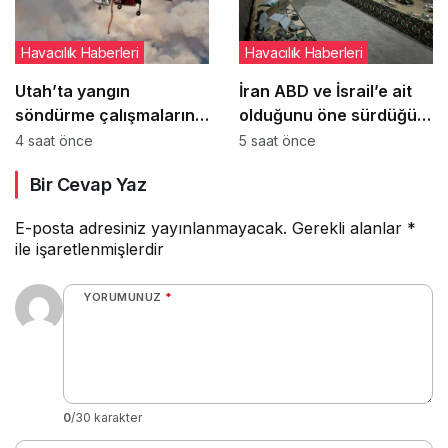
Havacılık Haberleri
Havacılık Haberleri
Utah’ta yangın
İran ABD ve İsrail’e ait
söndürme çalışmalarına
olduğunu öne sürdüğü
katılan helikopter düştü:
hava araçlarının
4 saat önce
5 saat önce
2 pilot hayatını kaybetti
enkazlarını sergiledi
Bir Cevap Yaz
E-posta adresiniz yayınlanmayacak.
Gerekli alanlar
*
ile işaretlenmişlerdir
YORUMUNUZ
*
0
/30 karakter