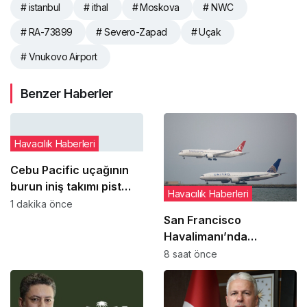
# istanbul
# ithal
# Moskova
# NWC
# RA-73899
# Severo-Zapad
# Uçak
# Vnukovo Airport
Benzer Haberler
Havacılık Haberleri
Cebu Pacific uçağının
burun iniş takımı pist
Havacılık Haberleri
dönüşünde çim alana
1 dakika önce
çıktı
San Francisco
Havalimanı’nda
uçakların paralel
8 saat önce
pistlere inişleri 12
Ağustos’ta yeniden
başlıyor