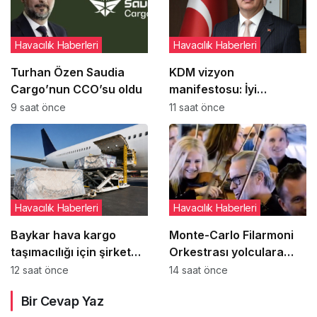
Havacılık Haberleri
Havacılık Haberleri
Turhan Özen Saudia
KDM vizyon
Cargo’nun CCO’su oldu
manifestosu: İyi
yönetimi kişilere bağlı
9 saat önce
11 saat önce
olmaktan çıkarıp
kurumsal refleks haline
getirmek
Havacılık Haberleri
Havacılık Haberleri
Baykar hava kargo
Monte-Carlo Filarmoni
taşımacılığı için şirket
Orkestrası yolculara
kurmaya hazırlanıyor
uçakta sürpriz konser
12 saat önce
14 saat önce
verdi
Bir Cevap Yaz