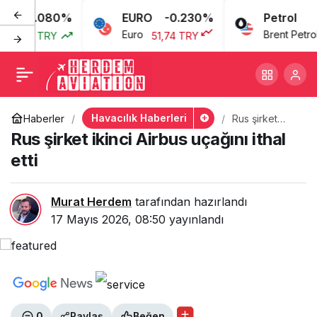
0.080%
EURO
-0.230%
Petrol
Rus şirket ikinci Airbus
+
-
0
Euro
Brent Petrol
3,77 TRY
51,74 TRY
6
uçağını ithal etti
Havacılık Haberleri
Haberler
Rus şirket
ikinci Airbus
Rus şirket ikinci Airbus uçağını ithal
uçağını ithal
etti
etti
Murat Herdem
tarafından hazırlandı
17 Mayıs 2026, 08:50
yayınlandı
0
Paylaş
Beğen