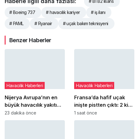
Haberle ilgili daha fazlası:
# B1 B2 lisans
# Boeing 737
# havacılık kariyer
# iş ilanı
# PAML
# Ryanair
# uçak bakım teknisyeni
Benzer Haberler
Havacılık Haberleri
Havacılık Haberleri
Nijerya Avrupa’nın en
Fransa’da hafif uçak
büyük havacılık yakıtı
inişte pistten çıktı: 2 kişi
tedarikçisi oldu
yaralandı
23 dakika önce
1 saat önce