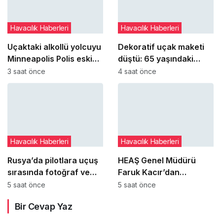
Havacılık Haberleri
Havacılık Haberleri
Uçaktaki alkollü yolcuyu
Dekoratif uçak maketi
Minneapolis Polis eski
düştü: 65 yaşındaki
şefi ve iki polis memuru
kadın yaralandı
3 saat önce
4 saat önce
etkisiz hale getirdi
Havacılık Haberleri
Havacılık Haberleri
Rusya’da pilotlara uçuş
HEAŞ Genel Müdürü
sırasında fotoğraf ve
Faruk Kacır’dan
video çekme yasağı
gençlere ‘başarısız olma
5 saat önce
5 saat önce
getirildi
hakkı’ mesajı
Bir Cevap Yaz