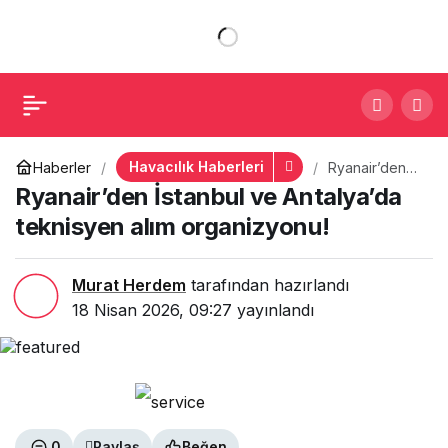
Ryanair’den İstanbul ve
+
-
0
Paylaş
Antalya’da teknisyen alım
organizyonu!
Havacılık Haberleri
Haberler
Ryanair’den
İstanbul ve
Ryanair’den İstanbul ve Antalya’da
Antalya’da
teknisyen alım
teknisyen alım organizyonu!
organizyonu!
Murat Herdem
tarafından hazırlandı
18 Nisan 2026, 09:27
yayınlandı
0
Paylaş
Beğen