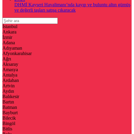
DHMİ Kayseri Havalimanı’nda kayıp ve buluntu altın gümüş
ve değerli taşları satışa çıkaracak
İstanbul
Ankara
İzmir
Adana
Adıyaman
Afyonkarahisar
Ağrı
Aksaray
Amasya
Antalya
Ardahan
Artvin
Aydın
Balıkesir
Bartın
Batman
Bayburt
Bilecik
Bingöl
Bitlis