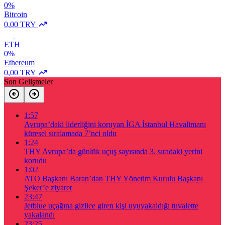
0%
Bitcoin
0,00 TRY
ETH
0%
Ethereum
0,00 TRY
Son Gelişmeler
1:57
Avrupa’daki liderliğini koruyan İGA İstanbul Havalimanı
küresel sıralamada 7’nci oldu
1:24
THY Avrupa’da günlük uçuş sayısında 3. sıradaki yerini
korudu
1:02
ATO Başkanı Baran’dan THY Yönetim Kurulu Başkanı
Şeker’e ziyaret
23:47
Jetblue uçağına gizlice giren kişi uyuyakaldığı tuvalette
yakalandı
23:25