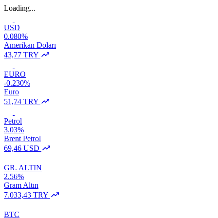
Loading...
USD
0.080%
Amerikan Doları
43,77 TRY
EURO
-0.230%
Euro
51,74 TRY
Petrol
3.03%
Brent Petrol
69,46 USD
GR. ALTIN
2.56%
Gram Altın
7.033,43 TRY
BTC