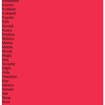
Kastamonu
Kayseri
Kırıkkale
Kırklareli
Kırşehir
Kilis
Kocaeli
Konya
Kütahya
Malatya
Manisa
Mardin
Mersin
Muğla
Muş
Nevşehir
Niğde
Ordu
Osmaniye
Rize
Sakarya
Samsun
Siirt
Sinop
Sivas