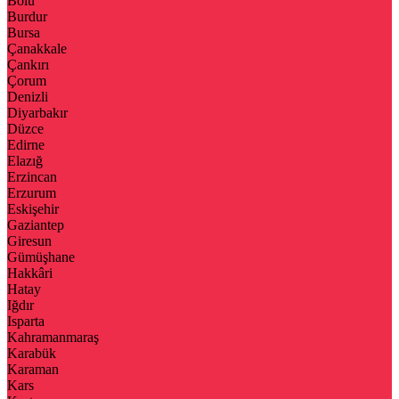
Bolu
Burdur
Bursa
Çanakkale
Çankırı
Çorum
Denizli
Diyarbakır
Düzce
Edirne
Elazığ
Erzincan
Erzurum
Eskişehir
Gaziantep
Giresun
Gümüşhane
Hakkâri
Hatay
Iğdır
Isparta
Kahramanmaraş
Karabük
Karaman
Kars