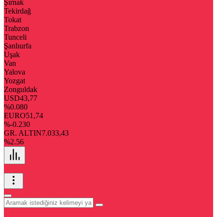
Şırnak
Tekirdağ
Tokat
Trabzon
Tunceli
Şanlıurfa
Uşak
Van
Yalova
Yozgat
Zonguldak
USD
43,77
%0.080
EURO
51,74
%-0.230
GR. ALTIN
7.033,43
%2.56