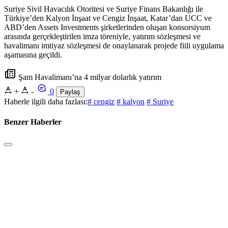
Suriye Sivil Havacılık Otoritesi ve Suriye Finans Bakanlığı ile
Türkiye’den Kalyon İnşaat ve Cengiz İnşaat, Katar’dan UCC ve
ABD’den Assets Investments şirketlerinden oluşan konsorsiyum
arasında gerçekleştirilen imza töreniyle, yatırım sözleşmesi ve
havalimanı imtiyaz sözleşmesi de onaylanarak projede fiili uygulama
aşamasına geçildi.
Şam Havalimanı’na 4 milyar dolarlık yatırım
+
-
0
Paylaş
Haberle ilgili daha fazlası:
# cengiz
# kalyon
# Suriye
Benzer Haberler