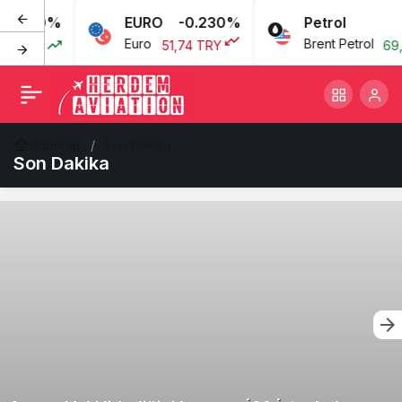
.080%
EURO
-0.230%
Petrol
Euro
Brent Petrol
 TRY
51,74 TRY
69,46
Haberler
Son Dakika
Son Dakika