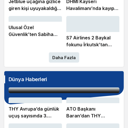
Jetblue uçağına gizlice
DHMİ Kayseri
giren kişi uyuyakaldığı
Havalimanı’nda kayıp
tuvalette yakalandı
ve buluntu altın gümüş
ve değerli taşları satışa
Ulusal Özel
çıkaracak
Güvenlik’ten Sabiha
S7 Airlines 2 Baykal
Gökçen Havalimanı
fokunu İrkutsk’tan
Mülki İdare Amiri
Moskova’ya taşıdı
Dınkırcı’ya ‘hayırlı
Daha Fazla
olsun’ ziyareti
Avrupa’daki liderliğini koruyan İGA İstanbul
Dünya Haberleri
Havalimanı küresel sıralamada 7’nci oldu
THY Avrupa’da günlük
ATO Başkanı
uçuş sayısında 3.
Baran’dan THY
sıradaki yerini korudu
Yönetim Kurulu Başkanı