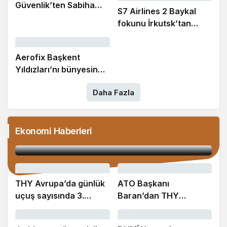
Güvenlik’ten Sabiha
S7 Airlines 2 Baykal
Gökçen Havalimanı
fokunu İrkutsk’tan
Mülki İdare Amiri
Moskova’ya taşıdı
Dınkırcı’ya ‘hayırlı
olsun’ ziyareti
Aerofix Başkent
Yıldızları’nı bünyesine
katıyor
Daha Fazla
Avrupa’daki liderliğini koruyan İGA İstanbul
Ekonomi Haberleri
Havalimanı küresel sıralamada 7’nci oldu
THY Avrupa’da günlük
ATO Başkanı
uçuş sayısında 3.
Baran’dan THY
sıradaki yerini korudu
Yönetim Kurulu Başkanı
Şeker’e ziyaret