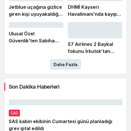
Şeker’e ziyaret
Jetblue uçağına gizlice
DHMİ Kayseri
giren kişi uyuyakaldığı
Havalimanı’nda kayıp
tuvalette yakalandı
ve buluntu altın gümüş
ve değerli taşları satışa
Ulusal Özel
çıkaracak
Güvenlik’ten Sabiha
S7 Airlines 2 Baykal
Gökçen Havalimanı
fokunu İrkutsk’tan
Mülki İdare Amiri
Moskova’ya taşıdı
Dınkırcı’ya ‘hayırlı
Daha Fazla
olsun’ ziyareti
Son Dakika Haberleri
SAS
SAS kabin ekibinin Cumartesi günü planladığı
grev iptal edildi