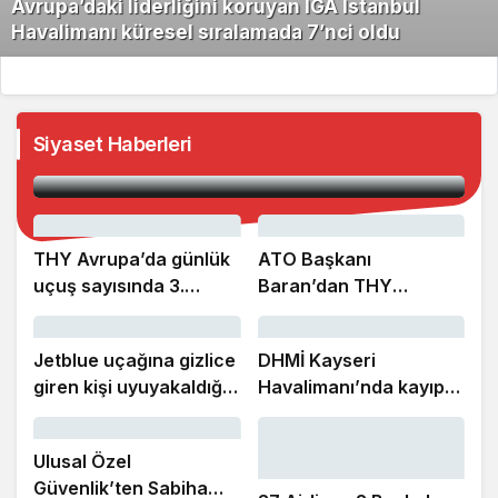
Avrupa’daki liderliğini koruyan İGA İstanbul
Havalimanı küresel sıralamada 7’nci oldu
Avrupa’daki liderliğini koruyan İGA İstanbul
Siyaset Haberleri
Havalimanı küresel sıralamada 7’nci oldu
THY Avrupa’da günlük
ATO Başkanı
uçuş sayısında 3.
Baran’dan THY
sıradaki yerini korudu
Yönetim Kurulu Başkanı
Şeker’e ziyaret
Jetblue uçağına gizlice
DHMİ Kayseri
giren kişi uyuyakaldığı
Havalimanı’nda kayıp
tuvalette yakalandı
ve buluntu altın gümüş
ve değerli taşları satışa
Ulusal Özel
çıkaracak
Güvenlik’ten Sabiha