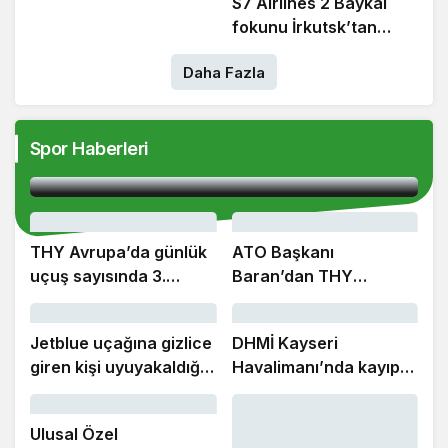
S7 Airlines 2 Baykal
Gökçen Havalimanı
fokunu İrkutsk’tan
Mülki İdare Amiri
Moskova’ya taşıdı
Dınkırcı’ya ‘hayırlı
Daha Fazla
olsun’ ziyareti
Avrupa’daki liderliğini koruyan İGA İstanbul
Spor Haberleri
Havalimanı küresel sıralamada 7’nci oldu
THY Avrupa’da günlük
ATO Başkanı
uçuş sayısında 3.
Baran’dan THY
sıradaki yerini korudu
Yönetim Kurulu Başkanı
Şeker’e ziyaret
Jetblue uçağına gizlice
DHMİ Kayseri
giren kişi uyuyakaldığı
Havalimanı’nda kayıp
tuvalette yakalandı
ve buluntu altın gümüş
ve değerli taşları satışa
Ulusal Özel
çıkaracak