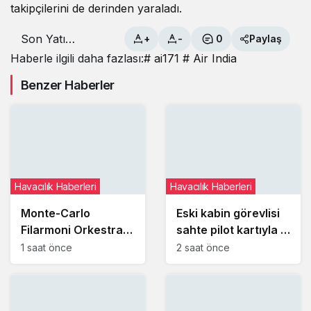
takipçilerini de derinden yaraladı.
Son Yatı
+
-
0
Paylaş
Görevi, Son
Haberle ilgili daha fazlası:
# ai171
# Air India
Fotoğraf
Benzer Haberler
Havacılık Haberleri
Havacılık Haberleri
Monte-Carlo
Eski kabin görevlisi
Filarmoni Orkestrası
sahte pilot kartıyla 3
yolculara uçakta
ABD hava yolu
1 saat önce
2 saat önce
sürpriz konser verdi
şirketinden yüzlerce
ücretsiz uçuş aldı