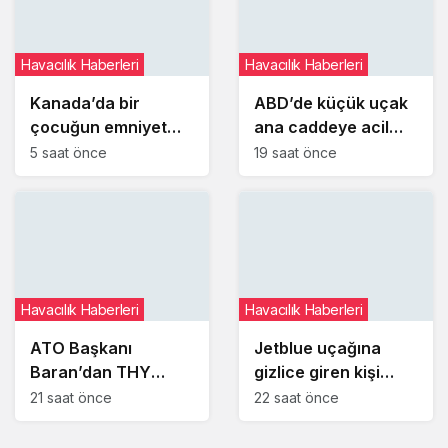
Havacılık Haberleri
Havacılık Haberleri
Kanada’da bir
ABD’de küçük uçak
çocuğun emniyet
ana caddeye acil
kemerini takmaması
iniş yaptı
5 saat önce
19 saat önce
uçuşu iptal ettirdi
Havacılık Haberleri
Havacılık Haberleri
ATO Başkanı
Jetblue uçağına
Baran’dan THY
gizlice giren kişi
Yönetim Kurulu
uyuyakaldığı
21 saat önce
22 saat önce
Başkanı Şeker’e
tuvalette yakalandı
ziyaret