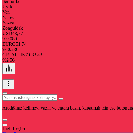
Şanlıurfa
Uşak
Van
Yalova
Yozgat
Zonguldak
USD
43,77
%0.080
EURO
51,74
%-0.230
GR. ALTIN
7.033,43
%2.56
Aradığınız kelimeyi yazın ve entera basın, kapatmak için esc butonuna
Hızlı Erişim