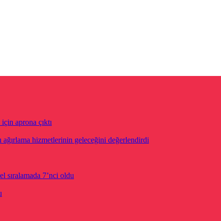
için aprona çıktı
ğırlama hizmetlerinin geleceğini değerlendirdi
el sıralamada 7’nci oldu
u