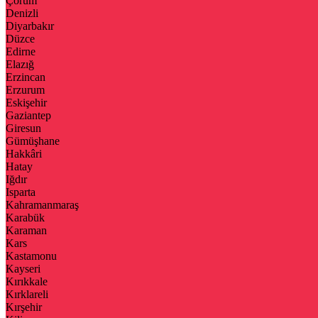
Çorum
Denizli
Diyarbakır
Düzce
Edirne
Elazığ
Erzincan
Erzurum
Eskişehir
Gaziantep
Giresun
Gümüşhane
Hakkâri
Hatay
Iğdır
Isparta
Kahramanmaraş
Karabük
Karaman
Kars
Kastamonu
Kayseri
Kırıkkale
Kırklareli
Kırşehir