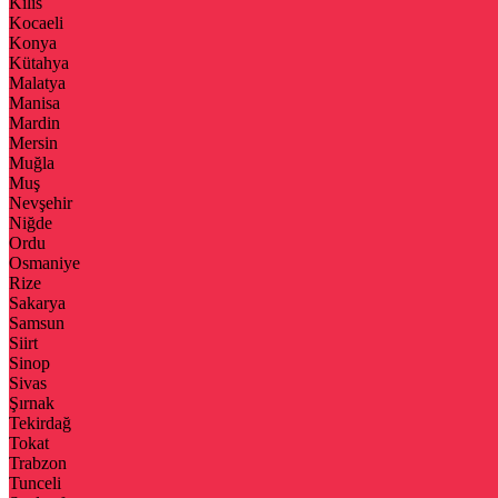
Kilis
Kocaeli
Konya
Kütahya
Malatya
Manisa
Mardin
Mersin
Muğla
Muş
Nevşehir
Niğde
Ordu
Osmaniye
Rize
Sakarya
Samsun
Siirt
Sinop
Sivas
Şırnak
Tekirdağ
Tokat
Trabzon
Tunceli