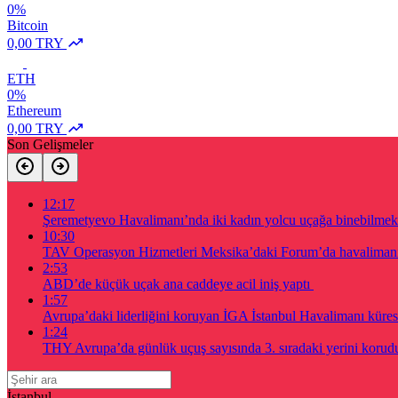
0%
Bitcoin
0,00 TRY
ETH
0%
Ethereum
0,00 TRY
Son Gelişmeler
12:17
Şeremetyevo Havalimanı’nda iki kadın yolcu uçağa binebilmek 
10:30
TAV Operasyon Hizmetleri Meksika’daki Forum’da havalimanı a
2:53
ABD’de küçük uçak ana caddeye acil iniş yaptı
1:57
Avrupa’daki liderliğini koruyan İGA İstanbul Havalimanı küres
1:24
THY Avrupa’da günlük uçuş sayısında 3. sıradaki yerini korud
İstanbul