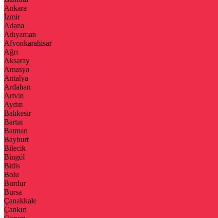
Ankara
İzmir
Adana
Adıyaman
Afyonkarahisar
Ağrı
Aksaray
Amasya
Antalya
Ardahan
Artvin
Aydın
Balıkesir
Bartın
Batman
Bayburt
Bilecik
Bingöl
Bitlis
Bolu
Burdur
Bursa
Çanakkale
Çankırı