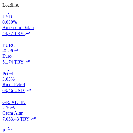
Loading...
USD
0.080%
Amerikan Doları
43,77 TRY
EURO
-0.230%
Euro
51,74 TRY
Petrol
3.03%
Brent Petrol
69,46 USD
GR. ALTIN
2.56%
Gram Altın
7.033,43 TRY
BTC