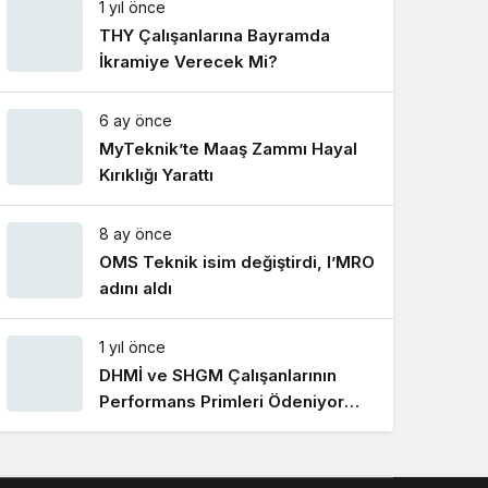
1 yıl önce
Gece Modu
Gece modunu seçin.
THY Çalışanlarına Bayramda
İkramiye Verecek Mi?
Sistem Modu
6 ay önce
Sistem modunu seçin.
MyTeknik’te Maaş Zammı Hayal
Kırıklığı Yarattı
8 ay önce
OMS Teknik isim değiştirdi, I’MRO
adını aldı
1 yıl önce
DHMİ ve SHGM Çalışanlarının
Performans Primleri Ödeniyor
Mu?