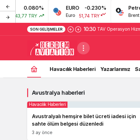
0.080%
EURO
-0.230%
Petrol
arı
Euro
Brent Pe
43,77 TRY
51,74 TRY
10:30
TAV Operasyon Hizme
SON GELIŞMELER
ağırlama hizmetlerin
Havacılık Haberleri
Yazarlarımız
S
Avustralya haberleri
Havacılık Haberleri
Avustralyalı hemşire bilet ücreti iadesi için
sahte ölüm belgesi düzenledi
3 ay önce