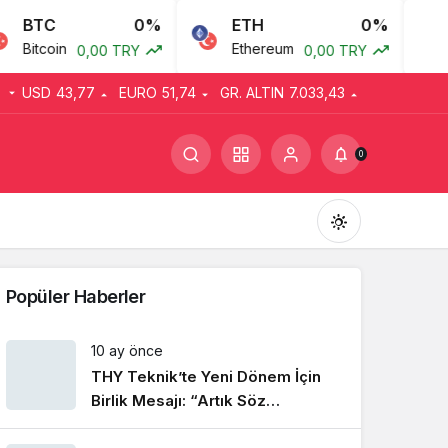
BTC
0%
ETH
0%
Bitcoin
Ethereum
A
0,00 TRY
0,00 TRY
USD
43,77
EURO
51,74
GR. ALTIN
7.033,43
0
Popüler Haberler
10 ay önce
THY Teknik’te Yeni Dönem İçin
Gündüz Modu
Gündüz modunu seçin.
Birlik Mesajı: “Artık Söz
Emekçinin”