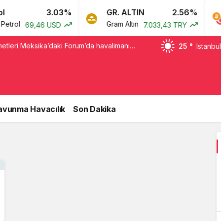
3.03%
GR. ALTIN
2.56%
trol
Gram Altın
69,46 USD
7.033,43 TRY
tleri Meksika’daki Forum’da havalimanı
25 °
Istanbul
in geleceğini değerlendirdi
avunma Havacılık
Son Dakika