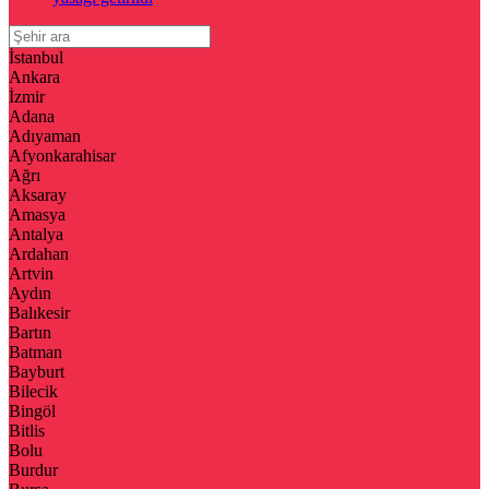
İstanbul
Ankara
İzmir
Adana
Adıyaman
Afyonkarahisar
Ağrı
Aksaray
Amasya
Antalya
Ardahan
Artvin
Aydın
Balıkesir
Bartın
Batman
Bayburt
Bilecik
Bingöl
Bitlis
Bolu
Burdur