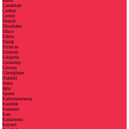
Bursa
Çanakkale
Çankırı
Çorum
Denizli
Diyarbakır
Düzce
Edirne
Elazığ
Erzincan
Erzurum
Eskişehir
Gaziantep
Giresun
Gümüşhane
Hakkâri
Hatay
Iğdır
Isparta
Kahramanmaraş
Karabük
Karaman
Kars
Kastamonu
Kayseri