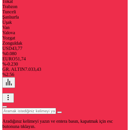
Tokat
Trabzon
Tunceli
Şanlıurfa
Uşak
Van
Yalova
Yozgat
Zonguldak
USD
43,77
%0.080
EURO
51,74
%-0.230
GR. ALTIN
7.033,43
%2.56
Aradığınız kelimeyi yazın ve entera basın, kapatmak için esc
butonuna tıklayın.