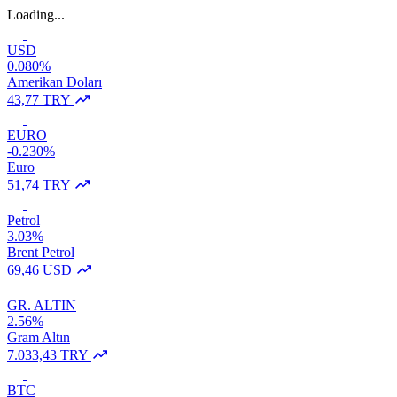
Loading...
USD
0.080%
Amerikan Doları
43,77 TRY
EURO
-0.230%
Euro
51,74 TRY
Petrol
3.03%
Brent Petrol
69,46 USD
GR. ALTIN
2.56%
Gram Altın
7.033,43 TRY
BTC