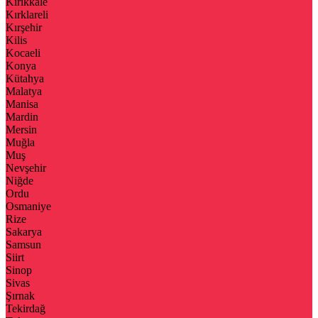
Kırıkkale
Kırklareli
Kırşehir
Kilis
Kocaeli
Konya
Kütahya
Malatya
Manisa
Mardin
Mersin
Muğla
Muş
Nevşehir
Niğde
Ordu
Osmaniye
Rize
Sakarya
Samsun
Siirt
Sinop
Sivas
Şırnak
Tekirdağ